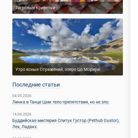
Тигровые Криветки
Утро ясных Отражений, озеро Цо Морири
Последние статьи
04.05.2026
Линка в Танце Цам: тело препятствия, но не зло.
14.04.2026
Буддийская мистерия Спитук Густор (Pethub Gustor),
Лех, Ладакх.