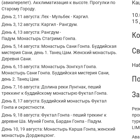
Ка
(авиаперелет). Акклиматизация к высоте. Прогулки по
Старому Городу.
10.
День 2, 11 августа: Лех - Мульбек - Каргил.
15
День 3, 12 августа: Каргил - Рангдум.
День 4, 13 августа: Рангдум -
Ко
Падум. Монастырь Стагримо Гонпа.
День 5, 14 августа: Монастырь Сани Гонпа. Буддийская
Св
мистерия Сани, день 1. Танец Цам. Женский монастырь.
Деревня Сани.
На
День 6, 15 августа: Монастырь Зонгкул Гонпа.
Монастырь Сани Гонпа. Буддийская мистерия Сани,
По
день 2. Танец Цам.
День 7, 16 августа: Долина реки Лунгнак, пеший
За
треккинг к буддийскому монастырю Фуктал Гонпа.
День 8, 17 августа: Буддийский монастырь Фуктал
Гонпа и окрестности.
Рез
День 9, 18 августа: Фуктал Гонпа - пеший трекинг к
про
деревне Ша. Муней Гонпа, Бардан Гонпа - Падум.
тур
LIM
День 10, 19 августа: Монастырь Карша Гонпа, женский
монастырь Дорджецзонг.
Ава