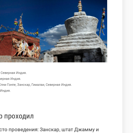
 Северная Индия.
верная Индия.
ни Гонпе, Занскар, Гималаи, Северная Индия.
 Индия.
р проходил
сто проведения: Занскар, штат Джамму и