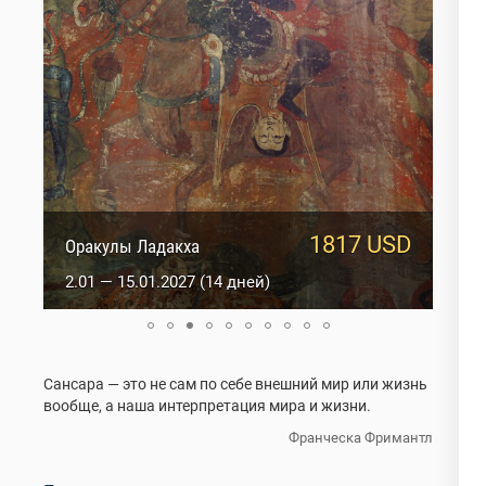
1500 USD
1817 USD
Невероятные Гималаи
Оракулы Ладакха
26.10 — 6.11.2026 (12 дней)
2.01 — 15.01.2027 (14 дней)
Сансара — это не сам по себе внешний мир или жизнь
вообще, а наша интерпретация мира и жизни.
Франческа Фримантл