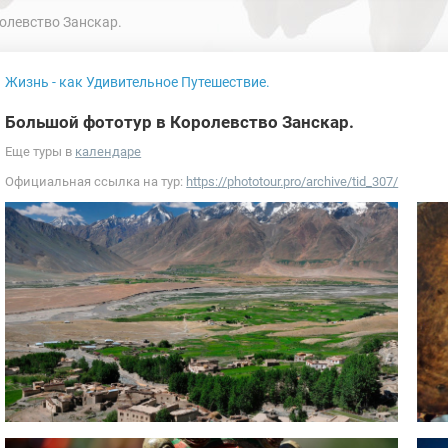
олевство Занскар.
Жизнь - как Удивительное Путешествие.
Большой фототур в Королевство Занскар.
Еще туры в
календаре
Официальная ссылка на тур:
https://phototour.pro/archive/tid_307/