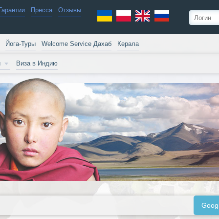
Гарантии
Пресса
Отзывы
Йога-Туры
Welcome Service Дахаб
Керала
и
Виза в Индию
Goog