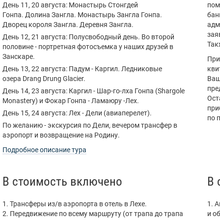
День 11, 20 августа: Монастырь Стонгдей
пом
Гонпа. Долина Зангла. Монастырь Зангла Гонпа.
бан
Дворец короля Зангла. Деревня Зангла.
адм
зая
День 12, 21 августа: Полусвободный день. Во второй
Так
половине - портретная фотосъемка у наших друзей в
Занскаре.
При
День 13, 22 августа: Падум - Каргил. Ледниковые
кви
озера Drang Drung Glacier.
Ваш
пре
День 14, 23 августа: Каргил - Шар-го-лха Гонпа (Shargole
Ост
Monastery) и Фокар Гонпа - Ламаюру -Лех.
при
День 15, 24 августа: Лех - Дели (авиаперелет).
по 
По желанию - экскурсия по Дели, вечером трансфер в
аэропорт и возвращение на Родину.
Подробное описание тура
В стоимость включено
В 
1. Трансферы из/в аэропорта в отель в Лехе.
1. 
2. Передвижение по всему маршруту (от трапа до трапа
и о