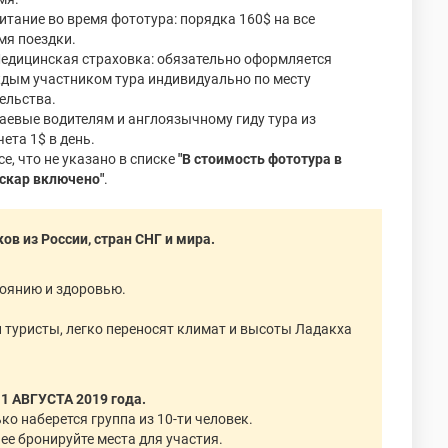
Питание во время фототура: порядка 160$ на все
мя поездки.
Медицинская страховка: обязательно оформляется
дым участником тура индивидуально по месту
ельства.
Чаевые водителям и англоязычному гиду тура из
чета 1$ в день.
се, что не указано в списке
"В стоимость фототура в
скар включено"
.
ов из России, стран СНГ и мира.
тоянию и здоровью.
 туристы, легко переносят климат и высоты Ладакха
 АВГУСТА 2019 года.
о наберется группа из 10-ти человек.
нее бронируйте места для участия.