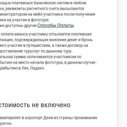
ощью платежных банковских систем в любом
ке, реквизиты расчетного счета высылаются
инистратором на мейл участника после получения
вки на участие в фототуре.
Способы Оплаты
же доступны другие
.
 оплате аванса участнику отсылается платежная
танция, подтверждающая внесение денег и бронь
его участия в путешествии, а также договор на
доставление туруслуг по данному туру.
альная сумма оплачивается участником по
бытию на место начала фототура, в данном случае -
прибытию в Лех, Ладакх.
стоимость не включено
Авиаперелет в аэропорт Дели из страны проживания
братно.