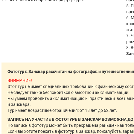
5. 
вре
6. 
каж
жит
7. 
рас
8. В
Зан
Фототур в Занскар рассчитан на фотографов и путешественник
ВНИМАНИЕ!
Этот тур не имеет специальных требований к физическому сос
Не следует также беспокоиться о высотной акклиматизации:
мы умеем проводить акклиматизацию и, практически все наши
и Занскара.
Тур имеет возрастные ограничения: от 18 лет до 62 лет.
ЗАПИСЬ НА УЧАСТИЕ В ФОТОТУРЕ В ЗАНСКАР ВОЗМОЖНА ДО 1
Но запись в фототур может быть прекращена раньше - как тольк
Если вы хотите поехать в фототур в Занскар, пожалуйста, зара