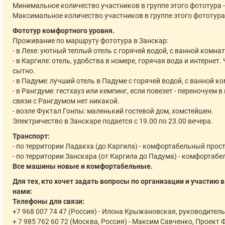
Минимальное количество участников в группе этого фототура -
Максимальное количество участников в группе этого фототура 
Фототур комфортного уровня.
Проживание по маршруту фототура в Занскар:
- в Лехе: уютный теплый отель с горячей водой, с ванной комнат
- в Каргиле: отель, удобства в номере, горячая вода и интернет
сытно.
- в Падуме: лучший отель в Падуме с горячей водой, с ванной к
- в Рангдуме: гестхауз или кемпинг, если повезет - переночуем 
связи с Рангдумом нет никакой.
- возле Фуктал Гонпы: маленький гостевой дом, хомстейшен.
Электричество в Занскаре подается с 19.00 по 23.00 вечера.
Транспорт:
- по территории Ладакха (до Каргила) - комфортабельный прос
- по территории Занскара (от Каргила до Падума) - комфортаб
Все машины новые и комфортабельные.
Для тех, кто хочет задать вопросы по организации и участию 
нами:
Телефоны для связи:
+7 968 007 74 47 (Россия) - Илона Крыжановская, руководител
+ 7 985 762 60 72 (Москва, Россия) - Максим Савченко, Проект 