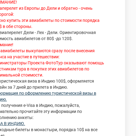
ИМАНИЕ!
аперелет из Европы до Дели и обратно - очень
орогой:
но купить эти авиабилеты по стоимости порядка
$ в обе стороны.
Авиаперелет Дели - Лех - Дели. Ориентировочная
имость авиабилетов от 80$ -до 120$.
мание!
 авиабилеты выкупаются сразу после внесения
нса на участие в путешествии:
инистраторы Проекта ФотоТур оказывают помощь
стникам тура в покупке этих авиабилетов по
имальной стоимости.
Туристическая виза в Индию 100$, оформляется
айн за 7 дней до прилета в Индию.
ормация по оформлению туристической визы в
ию.
 получения e-Visa в Индию, пожалуйста,
мательно прочитайте эту информации по
олнению анкеты:
А В ИНДИЮ.
Входные билеты в монастыри, порядка 10$ на все
мя.