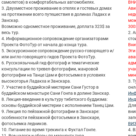
самолетов) в комфортабельных автомобилях.
ВН
3. Двухместное проживание в отелях и гостевых домах
Ави
на протяжении всего путешествия в долинах Ладакх и
нед
Занскар.
мож
Возможно одноместное проживание, доплата 323$ за
300
весь тур.
2. 
4. Информационное сопровождение организаторами
сто
Проекта ФотоТур от начала до конца тура.
Вни
5. Экскурсионное сопровождение русско-говорящего и/
Эти
или англо-говорящего гидов Проекта ФотоТур.
ава
6. Русскоязычный гид-фотограф и тематические
адм
консультации по тревел-фотографии, жанровой
уча
фотографии на Танце Цам и фотосъемке в условиях
мин
высокогорья Ладакха и Занскара.
3. 
7. Участие в буддийской мистерии Сани Густор в
онл
буддийском монастыре Сани Гонпа в долине Занскар.
Инф
8. Лекция-введение в культуру тибетского буддизма:
Инд
основы буддийской мистерии с исполнением Танец Цам.
Для
9. Лекция по пейзажной фотографии в Занскаре:
вни
особенности пейзажной фотосъемки в Занскаре,
зап
фотосъемка ледников.
ВИЗ
10. Питание во время трекинга к Фуктал Гонпе.
4. 
11. Все налоги и сборы по маршруту тура.
вре