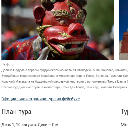
На фото:
Долина Падума с терасы буддийского монастыря Стонгдей Гонпа, Занскар, Гималаи,
Буддийские молитвенные барабаны в монастыре Карча Гонпа, Занскар, Гималаи, Се
Красный Махакала на буддийской сакраьной мистерии с исполнением Танца Цам в Сп
Старые буддийские ступы в монастыре Стонгдей Гонпа, Занскар, Гималаи, Северная
Официальная страница тура на фейсбуке
План тура
Ту
Ме
День 1, 10 августа: Дели – Лех