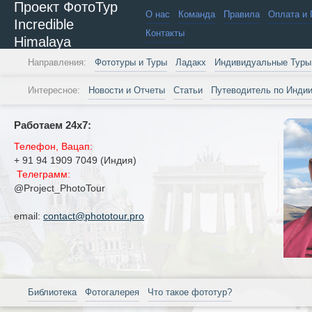
Проект ФотоТур
О нас
Команда
Правила
Оплата и 
Incredible
Контакты
Himalaya
Направления:
Фототуры и Туры
Ладакх
Индивидуальные Туры
Интересное:
Новости и Отчеты
Статьи
Путеводитель по Инди
Работаем 24х7:
Телефон, Вацап:
+ 91 94 1909 7049 (Индия)
Телеграмм:
@Project_PhotoTour
email:
contact@phototour.pro
Библиотека
Фотогалерея
Что такое фототур?