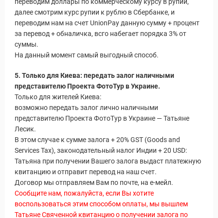
переводим доллары по коммерческому курсу в рупии,
далее смотрим курс рупии к рублю в Сбербанке, и
переводим нам на счет UnionPay данную сумму + процент
за перевод + обналичка, всго набегает порядка 3% от
суммы.
На данный момент самый выгодный способ.
5. Только для Киева: передать залог наличными
представителю Проекта ФотоТур в Украине.
Только для жителей Киева:
возможно передать залог лично наличными
представителю Проекта ФотоТур в Украине — Татьяне
Статьи
Лесик.
В этом случае к сумме залога + 20% GST (Goods and
Services Tax), законодательный налог Индии + 20 USD:
Татьяна при получении Вашего залога выдаст платежную
квитанцию и отправит перевод на наш счет.
Договор мы отправляем Вам по почте, на е-мейл.
Сообщите нам, пожалуйста, если Вы хотите
воспользоваться этим способом оплаты, мы вышлем
Татьяне Свяченной квитанцию о получении залога по