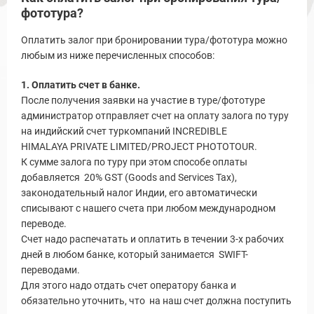
ы и Туры
фототура?
Оплатить залог при бронировании тура/фототура можно
любым из ниже перечисленных способов:
1. Оплатить счет в банке.
После получения заявки на участие в туре/фототуре
администратор отправляет счет на оплату залога по туру
на индийский счет туркомпаний INCREDIBLE
HIMALAYA PRIVATE LIMITED/PROJECT PHOTOTOUR.
К сумме залога по туру при этом способе оплаты
Новости и Отчеты
добавляется 20% GST (Goods and Services Tax),
законодательный налог Индии, его автоматически
списывают с нашего счета при любом международном
переводе.
Счет надо распечатать и оплатить в течении 3-х рабочих
дней в любом банке, который занимается SWIFT-
переводами.
Для этого надо отдать счет оператору банка и
обязательно уточнить, что на наш счет должна поступить