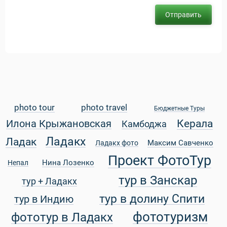
Отправить
ры
photo tour
photo travel
Бюджетные Туры
Керала
Илона Крыжановская
Камбоджа
Ладакх
Ладак
Максим Савченко
Ладакх фото
Путеводитель по Инд
Проект ФотоТур
Нина Лозенко
Непал
тур в Занскар
тур + Ладакх
тур в долину Спити
тур в Индию
фототуризм
фототур в Ладакх