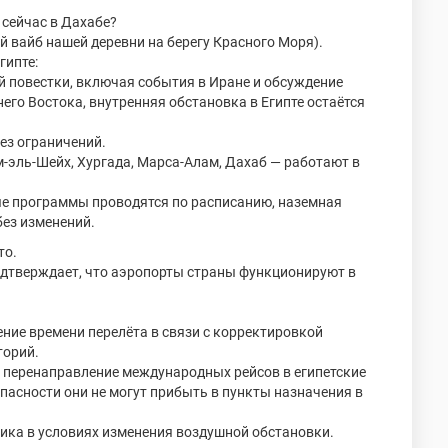
 сейчас в Дахабе?
й вайб нашей деревни на берегу Красного Моря).
гипте:
 повестки, включая события в Иране и обсуждение
го Востока, внутренняя обстановка в Египте остаётся
ез ограничений.
-эль-Шейх, Хургада, Марса-Алам, Дахаб — работают в
ые программы проводятся по расписанию, наземная
без изменений.
то.
дтверждает, что аэропорты страны функционируют в
ние времени перелёта в связи с корректировкой
торий.
 перенаправление международных рейсов в египетские
пасности они не могут прибыть в пункты назначения в
ика в условиях изменения воздушной обстановки.