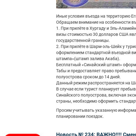
Иные условия въезда на территорию Ег
Обращаем внимание на особенности въ
1. При прилёте в Хургаду и Эль-Аламе
визы стоимостью 30 долларов США явл
государственной границы.
2. При прилёте в Шарм-эль-Шейх у тур
оформлением стандартной въездной ви
штампа»(штамп залива Акаба).
Бесплатный «Синайский штамп» оформл
Табы и предоставляет право пребыван
полуострова сроком до 14 дней.
Данный режим распространяется на Шар
В случае если турист планирует пребыв
Синайского полуострова, включая экск
страны, необходимо оформить стандар
Просим учитывать указанную информац
планировании поездок.
Новость № 234: ВАЖНО!!!! Смен