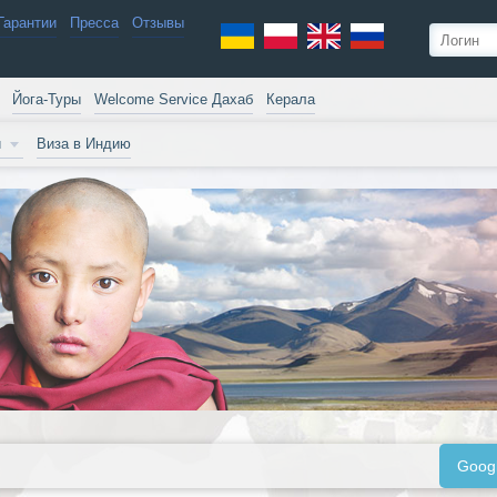
Гарантии
Пресса
Отзывы
Йога-Туры
Welcome Service Дахаб
Керала
и
Виза в Индию
Goog