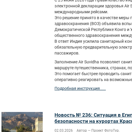
С 25 июня 2026 года Правительство И
электронной декларации здоровья Air 
международными рейсами.
Это решение принято в качестве меры 
здравоохранения (ВОЗ) объявила вспы
Демократической Республике Конго и 
общественного здравоохранения между
В ответ Индия усилила санитарный ко
обязательную предварительную элект
пассажиров.
Заполнение Air Suvidha позволяет са
маршруте путешественника, странах, по
Это помогает быстрее проводить санит
оперативно реагировать на возможные
Подробная инструкция.....
Новость № 236: Ситуация в Еги
безопасности на курортах Крас
02.03.2026
Автор — Проект ФотоТур.