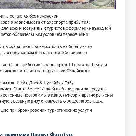
ипта остаются без изменений.
езда в зависимости от аэропорта прибытия:
йн для всех иностранных туристов оформление въездной
яется обязательным условием пересечения
истов сохраняется возможность выбора между
зы и получением бесплатного «Синайского
яется по прибытии в аэропортах Шарм-эль-Шейха и
ия исключительно на территории Синайского
м-эль-Шейх, Дахаб, Нувейбу и Табу.
ание в Египте более 14 дней либо поездки за пределы
урсионные программы в Каир, Луксор и другие регионы
тную въездную визу стоимостью 30 долларов США.
ию при бронировании туристических услуг и
а телеграма Проект ФотоТур.