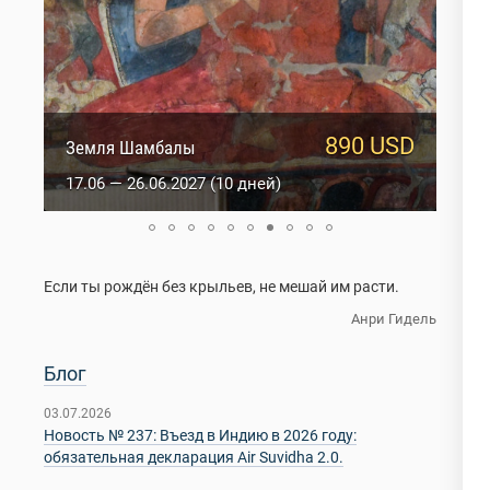
1760 USD
890 USD
Земля Шамбалы
Истоки Тибета
17.06 — 26.06.2027 (10 дней)
29.06 — 13.07.2027 (15 дней/14 ночей)
Если ты рождён без крыльев, не мешай им расти.
Анри Гидель
Блог
03.07.2026
Новость № 237: Въезд в Индию в 2026 году:
обязательная декларация Air Suvidha 2.0.