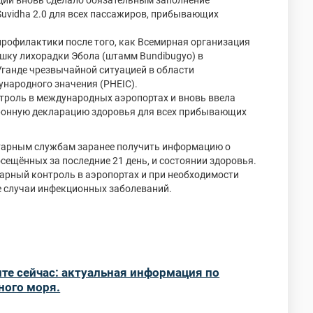
ндии вновь сделало обязательным заполнение
Suvidha 2.0 для всех пассажиров, прибывающих
профилактики после того, как Всемирная организация
шку лихорадки Эбола (штамм Bundibugyo) в
Уганде чрезвычайной ситуацией в области
народного значения (PHEIC).
нтроль в международных аэропортах и вновь ввела
ронную декларацию здоровья для всех прибывающих
нитарным службам заранее получить информацию о
сещённых за последние 21 день, и состоянии здоровья.
арный контроль в аэропортах и при необходимости
 случаи инфекционных заболеваний.
пте сейчас: актуальная информация по
ного моря.