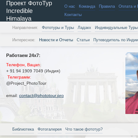
Проект ФотоТур
О нас
Команда
Правила
Оплата и 
Incredible
Контакты
Himalaya
Направления:
Фототуры и Туры
Ладакх
Индивидуальные Туры
Интересное:
Новости и Отчеты
Статьи
Путеводитель по Инди
Работаем 24х7:
Телефон, Вацап:
+ 91 94 1909 7049 (Индия)
Телеграмм:
@Project_PhotoTour
email:
contact@phototour.pro
Библиотека
Фотогалерея
Что такое фототур?