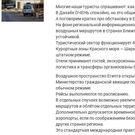
Многие наши туристы спрашивают: как
В Дахабе ОЧЕНЬ спокойно, но это общи
А поговорим кратко про обстановку в Е
На фоне региональной информационной
воздушных маршрутов в странах Ближне
устойчивой.
Туристический сектор функционирует б
Курортные зоны Красного моря — Шарм
штатном режиме.
Отели принимают гостей, экскурсионн
логистика и трансферы организованы 
Воздушное пространство Египта откры
Министерство гражданской авиации по
обычном режиме.
Рейсы выполняются по расписанию.
В отдельных случаях возможно увеличе
маршрутов и облётом отдельных терри
Дополнительно допускается временное
аэропорты, если по соображениям безо
других странах региона.
Это стандартная международная практ