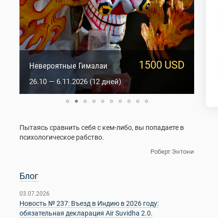
1500 USD
950 USD
Сакральный Ладакх
Невероятные Гималаи
5.10 — 14.10.2026 (10 дней)
26.10 — 6.11.2026 (12 дней)
Пытаясь сравнить себя с кем-либо, вы попадаете в
психологическое рабство.
Роберт Энтони
Блог
03.07.2026
Новость № 237: Въезд в Индию в 2026 году:
обязательная декларация Air Suvidha 2.0.