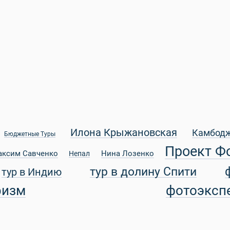
Илона Крыжановская
Камбод
Бюджетные Туры
Проект Ф
аксим Савченко
Нина Лозенко
Непал
тур в долину Спити
тур в Индию
ризм
фотоэксп