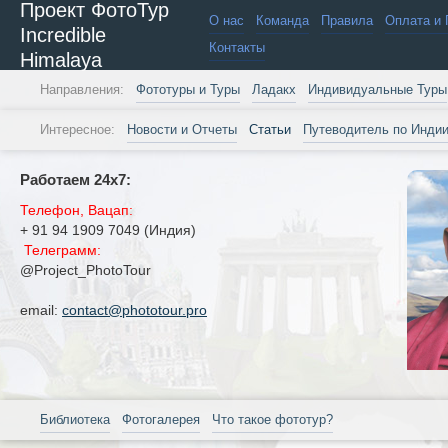
Проект ФотоТур
О нас
Команда
Правила
Оплата и 
Incredible
Контакты
Himalaya
Направления:
Фототуры и Туры
Ладакх
Индивидуальные Туры
Интересное:
Новости и Отчеты
Статьи
Путеводитель по Инди
Работаем 24х7:
Телефон, Вацап:
+ 91 94 1909 7049 (Индия)
Телеграмм:
@Project_PhotoTour
email:
contact@phototour.pro
Библиотека
Фотогалерея
Что такое фототур?