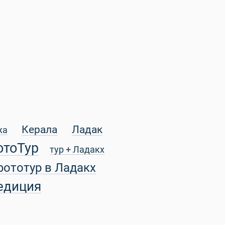
Керала
Ладак
жа
отоТур
тур + Ладакх
фототур в Ладакх
едиция