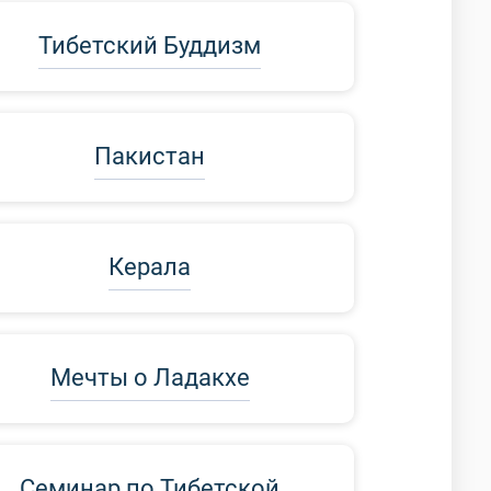
Тибетский Буддизм
Пакистан
Керала
Мечты о Ладакхе
Семинар по Тибетской