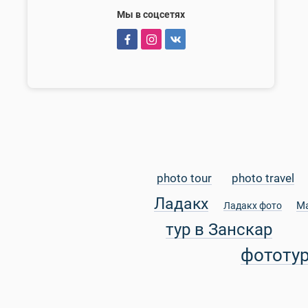
Мы в соцсетях
photo tour
photo travel
Ладакх
М
Ладакх фото
тур в Занскар
фототу