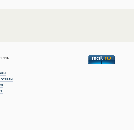
связь
нам
 ответы
ия
та