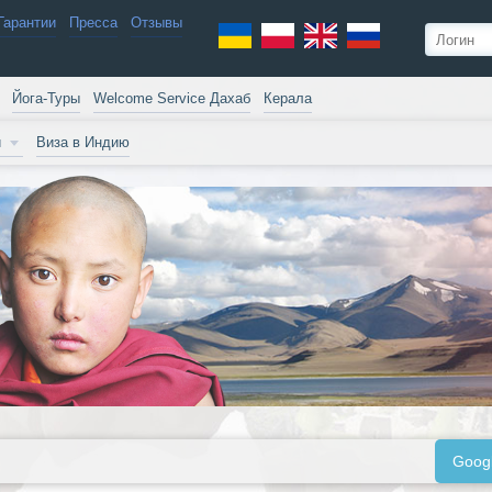
Гарантии
Пресса
Отзывы
Йога-Туры
Welcome Service Дахаб
Керала
и
Виза в Индию
Goog