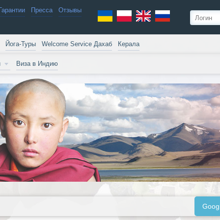
Гарантии
Пресса
Отзывы
Йога-Туры
Welcome Service Дахаб
Керала
и
Виза в Индию
Goog