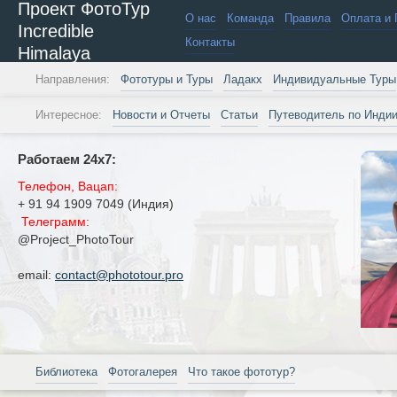
Проект ФотоТур
О нас
Команда
Правила
Оплата и 
Incredible
Контакты
Himalaya
Направления:
Фототуры и Туры
Ладакх
Индивидуальные Туры
Интересное:
Новости и Отчеты
Статьи
Путеводитель по Инди
Работаем 24х7:
Телефон, Вацап:
+ 91 94 1909 7049 (Индия)
Телеграмм:
@Project_PhotoTour
email:
contact@phototour.pro
Библиотека
Фотогалерея
Что такое фототур?