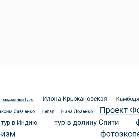
Илона Крыжановская
Камбод
Бюджетные Туры
Проект Ф
аксим Савченко
Нина Лозенко
Непал
тур в долину Спити
тур в Индию
ризм
фотоэксп