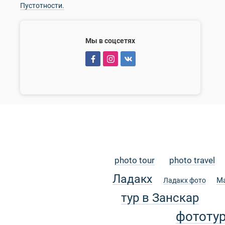
Пустотности.
Мы в соцсетях
photo tour
photo travel
Ладакх
М
Ладакх фото
тур в Занскар
фототу