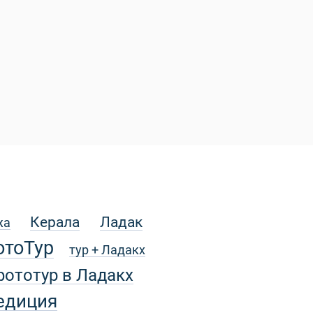
Керала
Ладак
жа
отоТур
тур + Ладакх
фототур в Ладакх
едиция