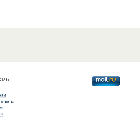
связь
нам
 ответы
ия
та