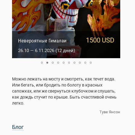
1500 USD
950 USD
Сакральный Ладакх
Невероятные Гималаи
5.10 — 14.10.2026 (10 дней)
26.10 — 6.11.2026 (12 дней)
Можно лежать на мосту и смотреть, как течет вода.
Или бегать, или бродить по болоту в красных
сапожках, или же свернуться клубочком и слушать,
как дождь стучит по крыше. Быть счастливой очень
легко.
Туве Янсон
Блог