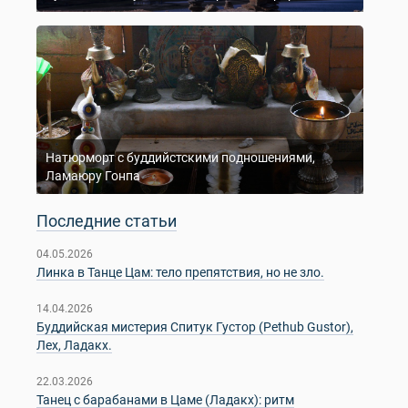
Натюрморт с буддийстскими подношениями,
Ламаюру Гонпа
Последние статьи
04.05.2026
Линка в Танце Цам: тело препятствия, но не зло.
14.04.2026
Буддийская мистерия Спитук Густор (Pethub Gustor),
Лех, Ладакх.
22.03.2026
Танец с барабанами в Цаме (Ладакх): ритм