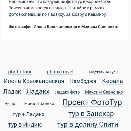
Напоминаем, что следующий фототур в Королевство
Занскар намечается осенью, в сентябре в рамках
фотоэкспедиции по Ладакху, Занскару и Кашмиру.
Фотографы: Илона Крыжановская и Максим Савченко.
photo tour
photo travel
Бюджетные Туры
Керала
Илона Крыжановская
Камбоджа
Ладакх
Ладак
Максим Савченко
Ладакх фото
Проект ФотоТур
Нина Лозенко
Непал
тур в Занскар
тур + Ладакх
тур в долину Спити
тур в Индию