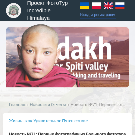
Проект ФотоТур
Incredible
Вход и регистрация
Himalaya
Главная
Новости и Отчеты
Новость №71: Первые фотографии из Большого фототура по Занскару.
ы и Туры
Жизнь - как Удивительное Путешествие.
Новость №71: Первые фотографии из Большого фототура