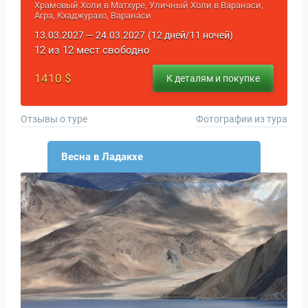
Храмовый Холи в Матхуре, Уличный Холи в Варанаси,
Агра, Кхаджурахо, Варанаси
Статьи
13.03.2027 — 24.03.2027
(12 дней/11 ночей)
12 из 12 мест свободно
1410 $
К деталям и покупке
Отзывы о туре
Фотографии из тура
Весна в Ладакхе
уальные Туры