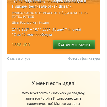
Тур по Раджастхану : Ярмарка верблюдов в
Пушкаре, фестиваль огней Дивали.
ПУШКАР МЕЛА, ФЕСТИВАЛЬ ОГНЕЙ ДИВАЛИ, ЭТНО-
ПУТЕШЕСТВИЕ
Штат Раджастхан, Индия.
27.10.2027 — 10.11.2027
(15 дней/14 ночей)
12 из 12 мест свободно
1838 USD
К деталям и покупке
Отзывы о туре
Фотографии из тура
У меня есть идея!
Хотите устроить экзотическую свадьбу,
заняться йогой в Индии, совершить
паломничество? Мы всегда рады