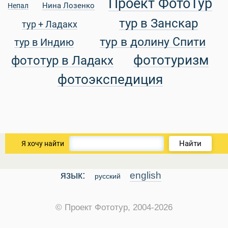
Проект ФотоТур
Нина Лозенко
Непал
тур в Занскар
тур + Ладакх
тур в долину Спити
тур в Индию
фототуризм
фототур в Ладакх
фотоэкспедиция
Найти
Я хочу найти
язык:
english
русский
© Проект Фототур, 2004-2026