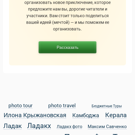
организовать новое приключение, которое
предложите нам вы, дорогие читатели и
участники. Вам стоит только поделиться
 Service Дахаб
вашей идеей (мечтой) — и мы поможем ее
организовать.
Рассказать
photo tour
photo travel
Бюджетные Туры
Керала
Илона Крыжановская
Камбоджа
Ладакх
Ладак
Максим Савченко
Ладакх фото