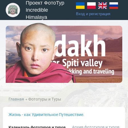
Проект ФотоТур
Incredible
Вход и регистрация
Himalaya
Главная
Фототуры и Туры
Жизнь - как Удивительное Путешествие.
Архив фототуров и туров
Календарь фототуров и туров