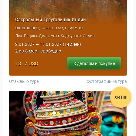
Сакральный Треугольник Индии
ЭКСКЛЮЗИВ, ТАНЕЦ ЦАМ, ОРАКУЛЫ
Лех, Ладакх, Дели, Агра, Каджурахо, Индия.
2.01.2027 — 15.01.2027
(14 дней)
2 из 8 мест свободно
1817 USD
К деталям и покупке
Отзывы о туре
Фотографии из тура
ХИТ!!!!