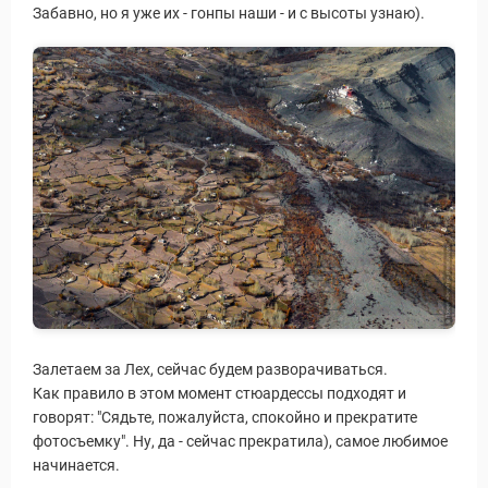
Забавно, но я уже их - гонпы наши - и с высоты узнаю).
Залетаем за Лех, сейчас будем разворачиваться.
Как правило в этом момент стюардессы подходят и
говорят: "Сядьте, пожалуйста, спокойно и прекратите
Статьи
фотосъемку". Ну, да - сейчас прекратила), самое любимое
начинается.