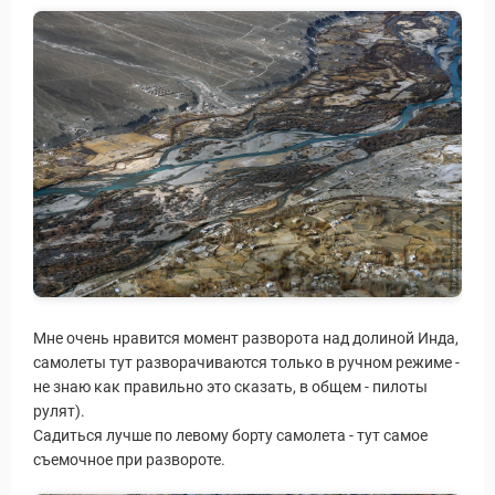
уальные Туры
Мне очень нравится момент разворота над долиной Инда,
самолеты тут разворачиваются только в ручном режиме -
не знаю как правильно это сказать, в общем - пилоты
рулят).
Садиться лучше по левому борту самолета - тут самое
съемочное при развороте.