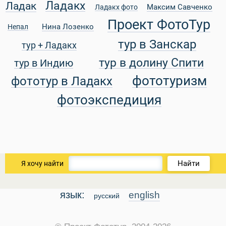
Ладакх
Ладак
Максим Савченко
Ладакх фото
Проект ФотоТур
Нина Лозенко
Непал
тур в Занскар
тур + Ладакх
тур в долину Спити
тур в Индию
фототуризм
фототур в Ладакх
фотоэкспедиция
 Service Дахаб
Найти
Я хочу найти
язык:
english
русский