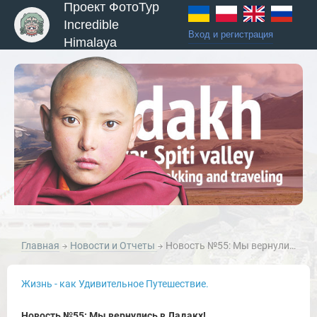
Проект ФотоТур
Incredible
Вход и регистрация
Himalaya
Главная
Новости и Отчеты
Новость №55: Мы вернулись в Ладакх!
Жизнь - как Удивительное Путешествие.
Новость №55: Мы вернулись в Ладакх!