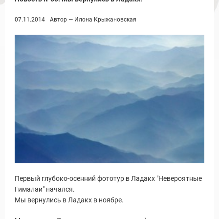
07.11.2014
Автор — Илона Крыжановская
ы и Туры
Первый глубоко-осенний фототур в Ладакх "Невероятные
Гималаи" начался.
Мы вернулись в Ладакх в ноябре.
Новости и Отчеты