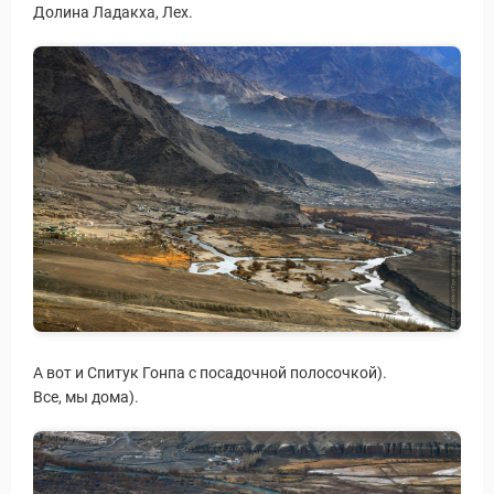
Долина Ладакха, Лех.
ры
А вот и Спитук Гонпа с посадочной полосочкой).
Путеводитель по Инд
Все, мы дома).