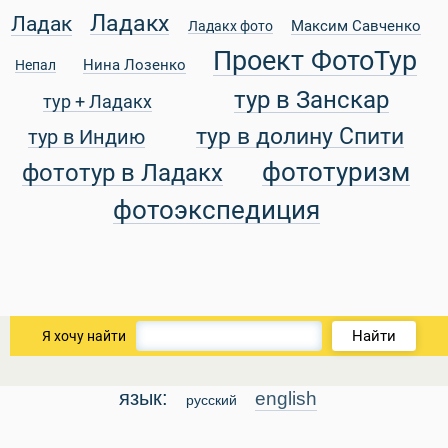
Ладакх
Ладак
Максим Савченко
Ладакх фото
Проект ФотоТур
Нина Лозенко
Непал
ры
тур в Занскар
тур + Ладакх
тур в долину Спити
тур в Индию
фототуризм
фототур в Ладакх
фотоэкспедиция
Путеводитель по Инд
Найти
Я хочу найти
язык:
english
русский