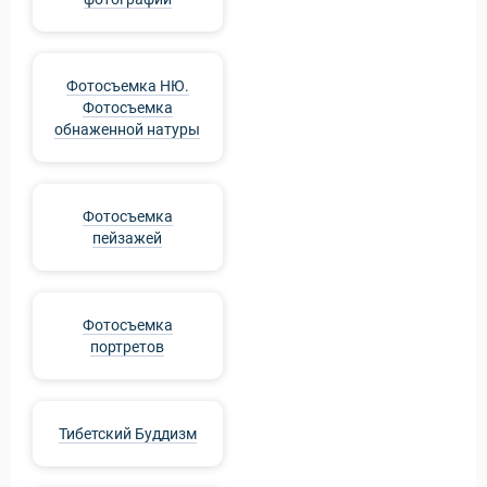
Фотосъемка НЮ.
Фотосъемка
обнаженной натуры
уальные Туры
Фотосъемка
пейзажей
Фотосъемка
портретов
Тибетский Буддизм