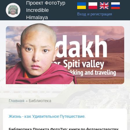
Проект ФотоТур
Incredible
Вход и регистрация
Himalaya
Главная
Библиотека
Жизнь - как Удивительное Путешествие.
ы и Туры
Библиотека Проекта ФотоТур: книги по фотомастерству.