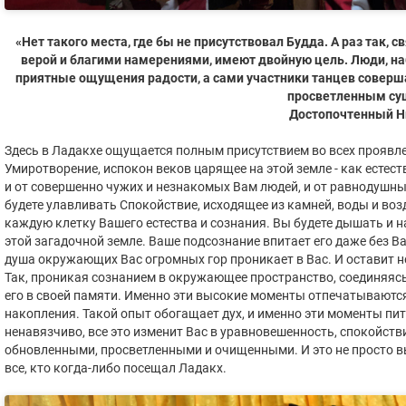
«Нет такого места, где бы не присутствовал Будда. А раз так
верой и благими намерениями, имеют двойную цель. Люди, на
приятные ощущения радости, а сами участники танцев соверш
просветленным су
Достопочтенный Нг
Здесь в Ладакхе ощущается полным присутствием во всех прояв
Умиротворение, испокон веков царящее на этой земле - как естес
и от совершенно чужих и незнакомых Вам людей, и от равнодушны
будете улавливать Спокойствие, исходящее из камней, воды и возд
каждую клетку Вашего естества и сознания. Вы будете дышать и
этой загадочной земле. Ваше подсознание впитает его даже без Ва
душа окружающих Вас огромных гор проникает в Вас. И оставит 
Так, проникая сознанием в окружающее пространство, соединяясь с
его в своей памяти. Именно эти высокие моменты отпечатываютс
накопления. Такой опыт обогащает дух, и именно эти моменты пит
ненавязчиво, все это изменит Вас в уравновешенность, спокойств
обновленными, просветленными и очищенными. И это не просто вы
все, кто когда-либо посещал Ладакх.