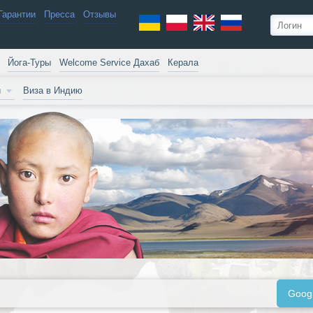
Гарантии
Пресса
Отзывы
Йога-Туры
Welcome Service Дахаб
Керала
и
Виза в Индию
Goog