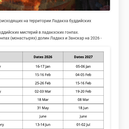
оисходящих на территории Ладакха буддийских
уддийских мистерий в ладакхских гонпах.
нпах (монастырях) долин Ладакх и Занскар на 2026 -