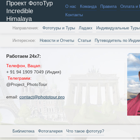
Проект ФотоТур
О нас
Команда
Правила
Оплата и 
Incredible
Контакты
Himalaya
Направления:
Фототуры и Туры
Ладакх
Индивидуальные Туры
Интересное:
Новости и Отчеты
Статьи
Путеводитель по Инди
Работаем 24х7:
Телефон, Вацап:
+ 91 94 1909 7049 (Индия)
Телеграмм:
@Project_PhotoTour
email:
contact@phototour.pro
Библиотека
Фотогалерея
Что такое фототур?