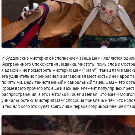
И буддийские мистерии с исполнением Танца Цам - являются одн
безграничного Спокойствия Ладакха, Чистоты помыслов и Состра
Ладакхе и не посмотреть мистерию Цам ("Tsam"), танец лам в масках
эта удивительно прекрасная и загадочная местность и ее народ та
понятыми. Ведь таинственный и сакральный танец Цам – это орга
Кроме всего прочего это еще и важный элемент популярных прест
распространения, а это не только Тибет и Непал. Это еще и Монгол
уникальностью "Мистерия Цам" способна привлечь и тех, кто испов
и тех, для кого это будет всего лишь первое соприкосновение с т