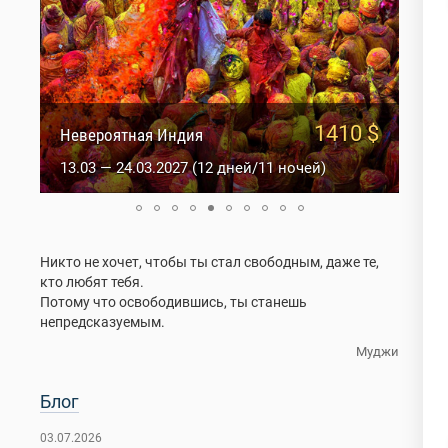
1410 $
1100 $
Невероятная Индия
Весна в Ладакхе
13.03 — 24.03.2027 (12 дней/11 ночей)
1.05 — 10.05.2027 (10 дней)
Никто не хочет, чтобы ты стал свободным, даже те,
кто любят тебя.
Потому что освободившись, ты станешь
непредсказуемым.
Муджи
Блог
03.07.2026