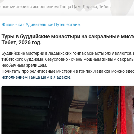
ные мистерии с исполнением Танца Цам. Ладакх, Тибет.
Жизнь - как Удивительное Путешествие.
Туры в буддийские монастыри на сакральные мист
Тибет, 2026 год.
Буддийские мистерии в ладакхских гонпах монастырях являются,
тибетского буддизма, безусловно - очень мощным живым сакраль
необычным зрелищем.
Почитать про религиозные мистерии в гонпах Ладакха можно зде
исполнением Танца Цам в Ладакхе.