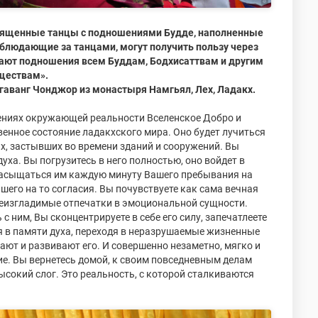
, священные танцы с подношениями Будде, наполненные
блюдающие за танцами, могут получить пользу через
ают подношения всем Буддам, Бодхисаттвам и другим
ществам».
аванг Чонджор из монастыря Намгьял, Лех, Ладакх.
лениях окружающей реальности Вселенское Добро и
твенное состояние ладакхского мира. Оно будет лучиться
х, застывших во времени зданий и сооружений. Вы
уха. Вы погрузитесь в него полностью, оно войдет в
 насыщаться им каждую минуту Вашего пребывания на
шего на то согласия. Вы почувствуете как сама вечная
неизгладимые отпечатки в эмоциональной сущности.
 ним, Вы сконцентрируете в себе его силу, запечатлеете
я в памяти духа, переходя в неразрушаемые жизненные
ают и развивают его. И совершенно незаметно, мягко и
ие. Вы вернетесь домой, к своим повседневным делам
сокий слог. Это реальность, с которой сталкиваются