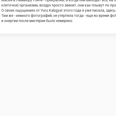
Маски в Ламаюру Гонпе - прекрасны, а когда они выходят все, на 
клеточки) организма, воздух просто звенит, они как плывут по п
О своих ощущениях от Yuru Kabgyat этого года я уже писала, здесь
Там же - немного фотографий, не утерпела тогда - еще во время ф
и энергии после мистерии было немерено.