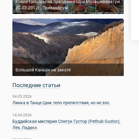
Юные танцоры на празднике Шри Махашиваратри,
20.02.2012г., Тривандрум.
Большой Каньон на закате
Последние статьи
04.05.2026
Линка в Танце Цам: тело препятствия, но не зло.
14.04.2026
Буддийская мистерия Спитук Густор (Pethub Gustor),
Лех, Ладакх.