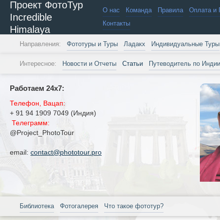
Проект ФотоТур
О нас
Команда
Правила
Оплата и 
Incredible
Контакты
Himalaya
Направления:
Фототуры и Туры
Ладакх
Индивидуальные Туры
Интересное:
Новости и Отчеты
Статьи
Путеводитель по Инди
Работаем 24х7:
Телефон, Вацап:
+ 91 94 1909 7049 (Индия)
Телеграмм:
@Project_PhotoTour
email:
contact@phototour.pro
Библиотека
Фотогалерея
Что такое фототур?