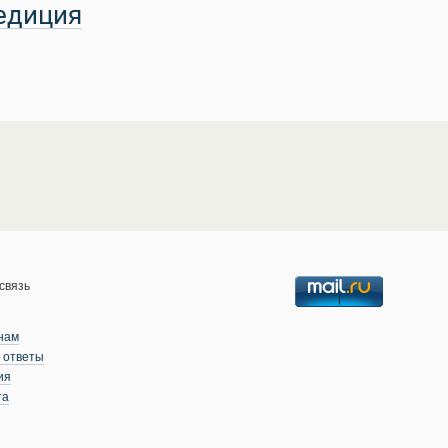
едиция
связь
нам
 ответы
ия
та