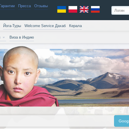
Гарантии
Пресса
Отзывы
Йога-Туры
Welcome Service Дахаб
Керала
и
Виза в Индию
Goog