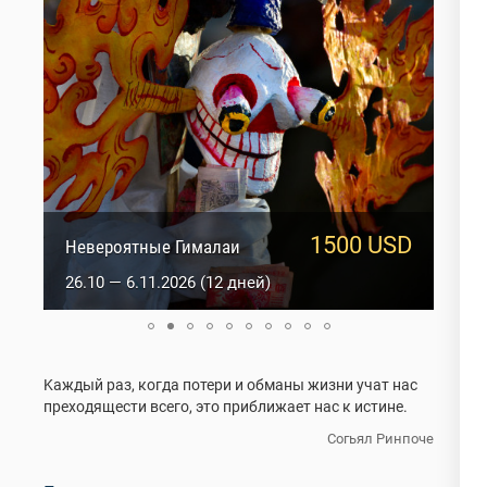
1500 USD
950 USD
Сакральный Ладакх
Невероятные Гималаи
5.10 — 14.10.2026 (10 дней)
26.10 — 6.11.2026 (12 дней)
Kаждый раз, когда потери и обманы жизни учат нас
преходящести всего, это приближает нас к истине.
Согьял Ринпоче