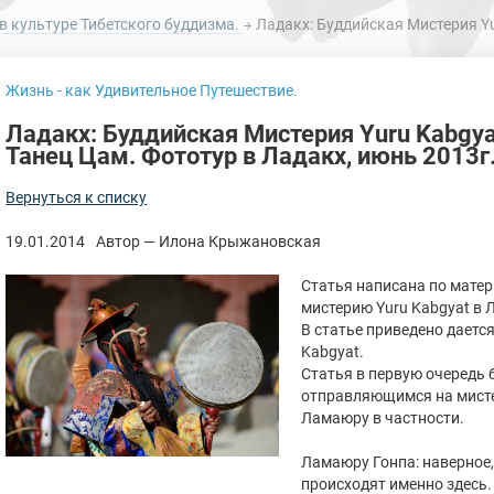
в культуре Тибетского буддизма.
Ладакх: Буддийская Мистерия Yuru Kabgy
Жизнь - как Удивительное Путешествие.
Ладакх: Буддийская Мистерия Yuru Kabgya
Танец Цам. Фототур в Ладакх, июнь 2013г
Вернуться к списку
19.01.2014
Автор — Илона Крыжановская
Статья написана по мате
мистерию Yuru Kabgyat в 
В статье приведено даетс
Kabgyat.
Статья в первую очередь 
отправляющимся на мистер
Ламаюру в частности.
Ламаюру Гонпа: наверное
происходят именно здесь.