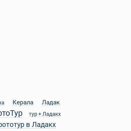
Керала
Ладак
жа
отоТур
тур + Ладакх
фототур в Ладакх