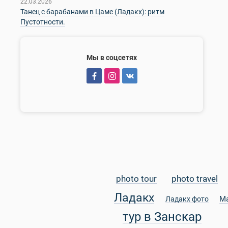
22.03.2026
Танец с барабанами в Цаме (Ладакх): ритм
Пустотности.
Мы в соцсетях
photo tour
photo travel
Ладакх
М
Ладакх фото
тур в Занскар