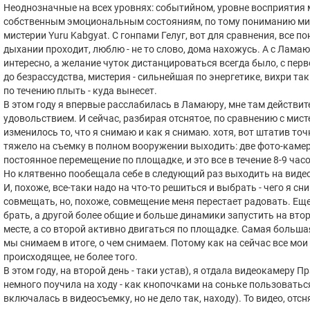
Неоднозначные на всех уровнях: событийном, уровне восприятия
собственным эмоциональным состояниям, по тому пониманию мир
мистерии Yuru Kabgyat. С гонпами Гелуг, вот для сравнения, все п
дыхании проходит, люблю - не то слово, дома нахожусь. А с Ламаюр
интересно, а желание чуток дистанцироваться всегда было, с перв
до безрассудства, мистерия - сильнейшая по энергетике, вихри таки
по течению плыть - куда вынесет.
В этом году я впервые расслабилась в Ламаюру, мне там действит
удовольствием. И сейчас, разбирая отснятое, по сравнению с мист
изменилось то, что я снимаю и как я снимаю. хотя, вот штатив точн
тяжело на съемку в полном вооружении выходить: две фото-камеры
постоянное перемещение по площадке, и это все в течение 8-9 часов 
Но клятвенно пообещала себе в следующий раз выходить на виде
И, похоже, все-таки надо на что-то решиться и выбрать - чего я с
совмещать, но, похоже, совмещение меня перестает радовать. Еще
брать, а другой более общие и больше динамики запустить на вто
месте, а со второй активно двигаться по площадке. Самая большая
мы снимаем в итоге, о чем снимаем. Потому как на сейчас все мо
происходящее, не более того.
В этом году, на второй день - таки устав), я отдала видеокамеру П
немного поучила на ходу - как кнопочками на соньке пользоватьс
включалась в видеосъемку, но не дело так, находу). То видео, отсн