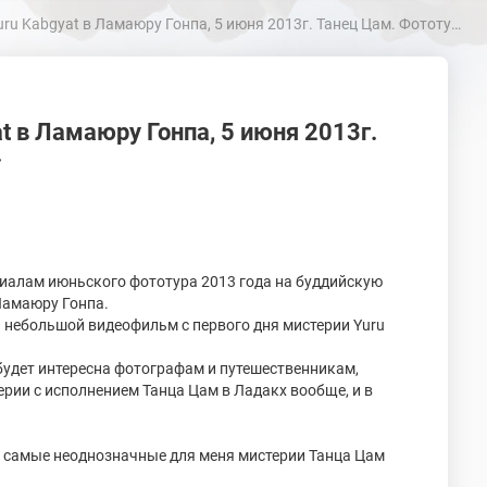
at в Ламаюру Гонпа, 5 июня 2013г. Танец Цам. Фототур в Ладакх, июнь 2013г.
t в Ламаюру Гонпа, 5 июня 2013г.
.
риалам июньского фототура 2013 года на буддийскую
Ламаюру Гонпа.
я небольшой видеофильм с первого дня мистерии Yuru
будет интересна фотографам и путешественникам,
ии с исполнением Танца Цам в Ладакх вообще, и в
, самые неоднозначные для меня мистерии Танца Цам