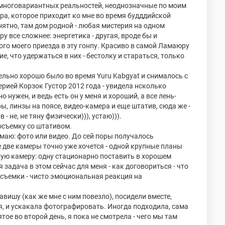
 многовариантных реальностей, неоднозначные по моим
а, которое приходит ко мне во время будддийской
онятно, там дом родной - любая мистерия на одном
у все сложнее: энергетика - другая, вроде бы и
ого моего приезда в эту гонпу. Красиво в самой Ламаюру
е, что удержаться в них - бестолку и стараться, только
ельно хорошо было во время Yuru Kabgyat и снималось с
ерией Корзок Густор 2012 года - увидела нсколько
о нужен, и ведь есть он у меня и хороший, а все лень-
, линзы на поясе, видео-камера и еще штатив, сюда же -
- не, не тяну физически))), устаю))).
осъемку со штативом.
нимаю: фото или видео. До сей поры получалось
 две камеры точно уже хочется - одной крупные планы
рую камеру: одну стационарно поставить в хорошем
 задача в этом сейчас для меня - как договориться - что
и съемки - чисто эмоциональная реакция на
равишу (как же мне с ним повезло), посидели вместе,
я, и ускакала фотографировать. Иногда подходила, сама
ятое во второй день, я пока не смотрела - чего мы там