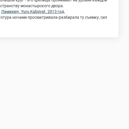
большой круг - это зрелище пронимает на уровне каждой
ространству монастырского двора.
:
Ламаюру. Yuru Kabgyat. 2013 год.
ототура ночами просматривала-разбирала ту съемку, сил