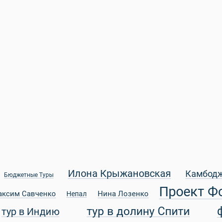
Илона Крыжановская
Камбод
Бюджетные Туры
Проект Ф
аксим Савченко
Нина Лозенко
Непал
тур в долину Спити
тур в Индию