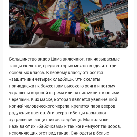
Большинство видов Цама включают, так называемые,
танцы скелетов, среди которых можно выделить три
основных класса. К первому классу относятся
«защитники четырех кладбищ». Эти скелеты
принадлежат к божествам высокого ранга и потому
украшены короной с тремя или пятью миниатюрными
черепами. К их маске, которая является увеличенной
копией человеческого черепа, крепится пара вееров
радужных цветов. Эти веера тибетцы называют
«украшения защитников кладбищ». Монголы же
называют их «бабочками» и так же именуют танцоров,
исполняющих этот вид танца. Они одеты в белые