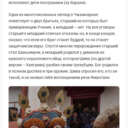
исполняют дети-послушники (ху-бараки).
Одна из многочисленных легенд о Чжамсаране
повествует о двух братьях, старший из которых был
приверженцем Учения, а младший – нет. На все уговоры
старшего младший отвечал отказом, но, в конце концов,
сказал, что если его брат станет буддой, то он станет
защитником веры. Спустя многие перерождения старший
стал Шакьямуни, а младший родился у демонов из
красного кораллового яйца, которое Шива (по другой
версии – Хаягрива) разбил своим трезубцем. Бог родился
в полном доспехе и при оружии. Шива спросил его, кто он
такой, и он назвал себя воплощением речи Ямантаки.
Путеводитель по Инд