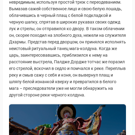
невредимым, используя простой трюк с переодеванием.
Вымазав сажей собственное лицо и свою белую лошадь,
облачившись в черный плащ с белой подкладкой и
черную шапку, спрятав в широких рукавах своих одежд
лук и стрелы, он отправился ко двору. В таком облачении
он, скорее походил на злобного духа, нежели на служителя
Дхармы. Представ перед дворцом, он принялся исполнять
уальные Туры
неистовый ритуальный танец мага-колдуна. Когда же
царь, заинтересовавшись, приблизился к нему на
расстояние выстрела, Палдже Дордже тотчас же поразил
его стрелой, вскочил в седло и помчался к реке. Переплыв
реку и смыв сажу с себя и коня, он вывернул плащ и
шляпу белой изнанкой кверху и превратился в белого
мага – преследователи уже не могли обнаружить на
другой стороне реки черного колдуна.