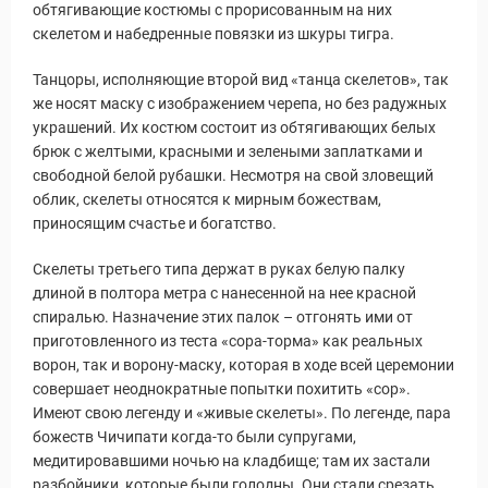
обтягивающие костюмы с прорисованным на них
скелетом и набедренные повязки из шкуры тигра.
Танцоры, исполняющие второй вид «танца скелетов», так
же носят маску с изображением черепа, но без радужных
украшений. Их костюм состоит из обтягивающих белых
брюк с желтыми, красными и зелеными заплатками и
свободной белой рубашки. Несмотря на свой зловещий
облик, скелеты относятся к мирным божествам,
приносящим счастье и богатство.
Скелеты третьего типа держат в руках белую палку
длиной в полтора метра с нанесенной на нее красной
спиралью. Назначение этих палок – отгонять ими от
приготовленного из теста «сора-торма» как реальных
ворон, так и ворону-маску, которая в ходе всей церемонии
совершает неоднократные попытки похитить «сор».
Имеют свою легенду и «живые скелеты». По легенде, пара
божеств Чичипати когда-то были супругами,
медитировавшими ночью на кладбище; там их застали
разбойники, которые были голодны. Они стали срезать