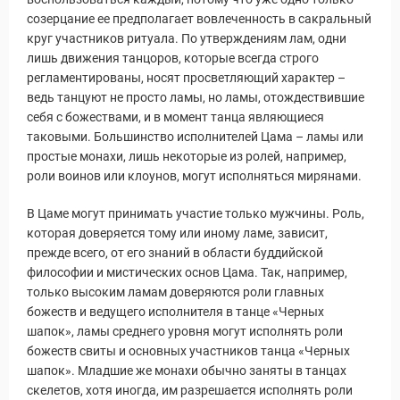
созерцание ее предполагает вовлеченность в сакральный
круг участников ритуала. По утверждениям лам, одни
лишь движения танцоров, которые всегда строго
регламентированы, носят просветляющий характер –
ведь танцуют не просто ламы, но ламы, отождествившие
себя с божествами, и в момент танца являющиеся
таковыми. Большинство исполнителей Цама – ламы или
простые монахи, лишь некоторые из ролей, например,
роли воинов или клоунов, могут исполняться мирянами.
В Цаме могут принимать участие только мужчины. Роль,
которая доверяется тому или иному ламе, зависит,
прежде всего, от его знаний в области буддийской
философии и мистических основ Цама. Так, например,
только высоким ламам доверяются роли главных
божеств и ведущего исполнителя в танце «Черных
шапок», ламы среднего уровня могут исполнять роли
божеств свиты и основных участников танца «Черных
шапок». Младшие же монахи обычно заняты в танцах
скелетов, хотя иногда, им разрешается исполнять роли