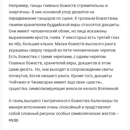
Например, танцы гневных божеств стремительны и
энергичны. В них основной упор делается на
передвижение танцоров по сцене. К грозным божествам,
гениям-хранителям буддийской веры относятся докшиты.
Они имеют человеческий облик, но лица искажены
выражением ярости, гнева. У некоторых есть третий глаз
во лбу, большие клыки. Маски божеств высокого ранга
украшены сверху тиарой из пяти человеческих черепов.
Есть божества с тремя черепами, с одним черепом.
Главных божеств, хранителей веры, докшитов в этом
Цаме десять. Но, они выходят в сопровождении свиты
почжутов, богов низшего ранга. Кроме того, докшиты
Чойчжил и Чжамсаран имеют еще свои «шакти»,
существа, символизирующие женское начало Вселенной.
А танец высшего тантрического божества Калачакры по
манере исполнения очень спокойный и представляет
собой сложный рисунок особых символических жестов –
мудр.