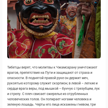
Тибетцы верят, что молитвы к Чжамсарану уничтожают
врагов, препятствия на Пути и защищают от страха и
опасности. В поднятой правой руке он держит меч,
рукоятью которому служит скорпион; в левой – легкие и
сердце врага веры, под мышкой – бунчук с трезубцем, лук
и стрелу. С плеч свисает ожерелье из отрубленных
человеческих голов. Он попирает ногами человека и
зеленую лошадь. Черты его лица искажены гневом, три