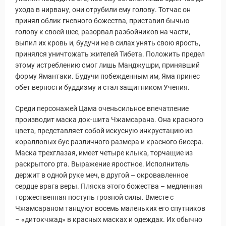
ухода в нирвану, они отрубили ему голову. Тотчас он
принял облик гневного божества, приставил бычью
голову к своей шее, разорвал разбойников на части,
выпил их кровь и, будучи не в силах унять свою ярость,
принялся уничтожать жителей Тибета. Положить предел
этому истреблению смог лишь Манджушри, принявший
форму Ямантаки. Будучи побежденным им, Яма принес
обет верности буддизму и стал защитником Учения.
Среди персонажей Цама оченьсильное впечатление
производит маска док-шита Чжамсарана. Она красного
цвета, представляет собой искусную инкрустацию из
коралловых бус различного размера и красного бисера.
ры
Маска трехглазая, имеет четыре клыка, торчащие из
раскрытого рта. Выражение яростное. Исполнитель
держит в одной руке меч, в другой – окровавленное
сердце врага веры. Пляска этого божества – медленная
торжественная поступь грозной силы. Вместе с
Чжамсараном танцуют восемь маленьких его спутников
– «дитокчжад» в красных масках и одеждах. Их обычно