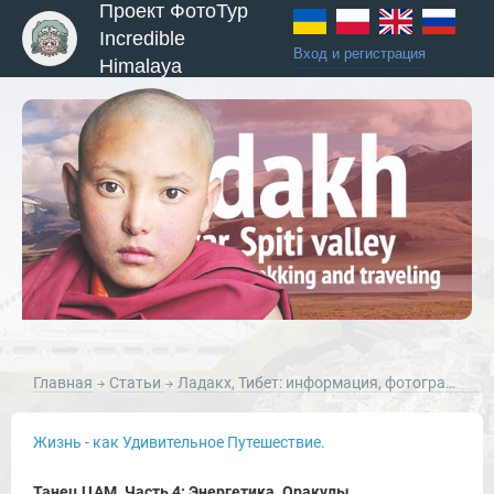
Проект ФотоТур
Incredible
Вход и регистрация
Himalaya
Главная
Статьи
Ладакх, Тибет: информация, фотографии и статьи о Ладакхе, Малый Тибет, Северная Индия.
Жизнь - как Удивительное Путешествие.
Танец ЦАМ. Часть 4: Энергетика. Оракулы.