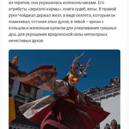
из черепов, она украшалась колокольчиками. Его
атрибуты «зеркало кармы», книга судеб, весы. В правой
руке Чойджал держал жезл, в виде скелета, которым он
помахивал, отгоняя злых духов, в левой – аркан с
кольцом и железным крюком для улавливания грешных
душ, для укрощения вредоносной силы непокорных
нечестивых духов.
 Service Дахаб