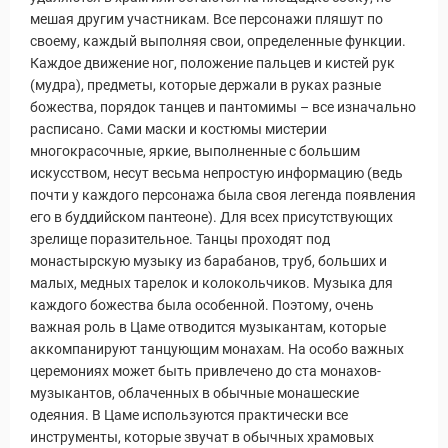
мешая другим участникам. Все персонажи пляшут по
своему, каждый выполняя свои, определенные функции.
Каждое движение ног, положение пальцев и кистей рук
(мудра), предметы, которые держали в руках разные
божества, порядок танцев и пантомимы – все изначально
расписано. Сами маски и костюмы мистерии
многокрасочные, яркие, выполненные с большим
искусством, несут весьма непростую информацию (ведь
почти у каждого персонажа была своя легенда появления
его в буддийском пантеоне). Для всех присутствующих
зрелище поразительное. Танцы проходят под
монастырскую музыку из барабанов, труб, больших и
малых, медных тарелок и колокольчиков. Музыка для
каждого божества была особенной. Поэтому, очень
важная роль в Цаме отводится музыкантам, которые
аккомпанируют танцующим монахам. На особо важных
церемониях может быть привлечено до ста монахов-
музыкантов, облаченных в обычные монашеские
одеяния. В Цаме используются практически все
инструменты, которые звучат в обычных храмовых