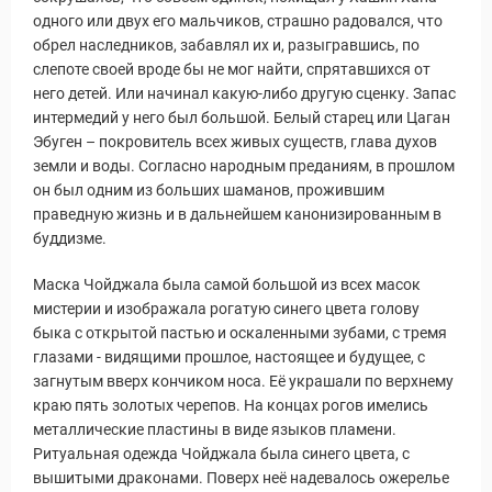
одного или двух его мальчиков, страшно радовался, что
обрел наследников, забавлял их и, разыгравшись, по
слепоте своей вроде бы не мог найти, спрятавшихся от
него детей. Или начинал какую-либо другую сценку. Запас
интермедий у него был большой. Белый старец или Цаган
Эбуген – покровитель всех живых существ, глава духов
земли и воды. Согласно народным преданиям, в прошлом
он был одним из больших шаманов, прожившим
праведную жизнь и в дальнейшем канонизированным в
буддизме.
Маска Чойджала была самой большой из всех масок
мистерии и изображала рогатую синего цвета голову
быка с открытой пастью и оскаленными зубами, с тремя
глазами - видящими прошлое, настоящее и будущее, с
загнутым вверх кончиком носа. Её украшали по верхнему
краю пять золотых черепов. На концах рогов имелись
металлические пластины в виде языков пламени.
Ритуальная одежда Чойджала была синего цвета, с
вышитыми драконами. Поверх неё надевалось ожерелье