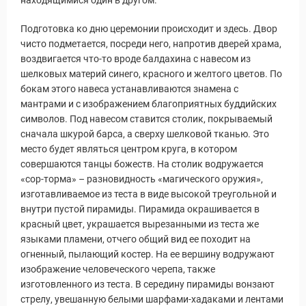
находящимися один в другом.
Подготовка ко дню церемонии происходит и здесь. Двор
чисто подметается, посреди него, напротив дверей храма,
воздвигается что-то вроде балдахина с навесом из
шелковых материй синего, красного и желтого цветов. По
бокам этого навеса устанавливаются знамена с
мантрами и с изображением благоприятных буддийских
символов. Под навесом ставится столик, покрываемый
сначала шкурой барса, а сверху шелковой тканью. Это
место будет являться центром круга, в котором
совершаются танцы божеств. На столик водружается
«сор-торма» – разновидность «магического оружия»,
изготавливаемое из теста в виде высокой треугольной и
ы и Туры
внутри пустой пирамиды. Пирамида окрашивается в
красный цвет, украшается вырезанными из теста же
языками пламени, отчего общий вид ее походит на
огненный, пылающий костер. На ее вершину водружают
изображение человеческого черепа, также
изготовленного из теста. В середину пирамиды вонзают
стрелу, увешанную белыми шарфами-хадаками и лентами