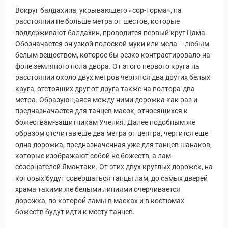
Новости и Отчеты
Вокруг балдахина, укрывающего «сор-торма», на
расстоянии не больше метра от шестов, которые
поддерживают балдахин, проводится первый круг Цама.
Обозначается он узкой полоской муки или мела – любым
белым веществом, которое бы резко контрастировало на
фоне земляного пола двора. От этого первого круга на
расстоянии около двух метров чертятся два других белых
круга, отстоящих друг от друга также на полтора-два
метра. Образующаяся между ними дорожка как раз и
предназначается для танцев масок, относящихся к
божествам-защитникам Учения. Далее подобным же
образом отсчитав еще два метра от центра, чертится еще
одна дорожка, предназначенная уже для танцев шанаков,
которые изображают собой не божеств, а лам-
созерцателей Ямантаки. От этих двух круглых дорожек, на
которых будут совершаться танцы лам, до самых дверей
храма такими же белыми линиями очерчивается
дорожка, по которой ламы в масках и в костюмах
божеств будут идти к месту танцев.