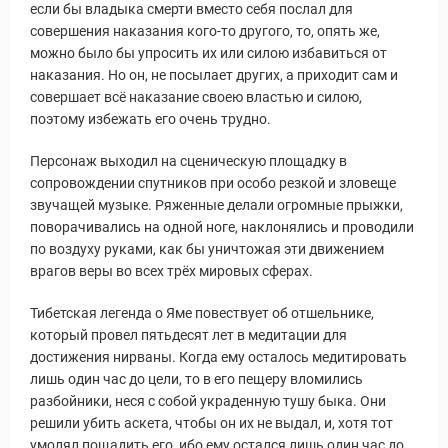
если бы владыка смерти вместо себя послал для
совершения наказания кого-то другого, то, опять же,
можно было бы упросить их или силою избавиться от
наказания. Но он, не посылает других, а приходит сам и
совершает всё наказание своею властью и силою,
поэтому избежать его очень трудно.
Персонаж выходил на сценическую площадку в
сопровождении спутников при особо резкой и зловеще
звучащей музыке. Ряженные делали огромные прыжки,
поворачивались на одной ноге, наклонялись и проводили
по воздуху руками, как бы уничтожая эти движением
врагов веры во всех трёх мировых сферах.
Тибетская легенда о Яме повествует об отшельнике,
который провел пятьдесят лет в медитации для
достижения нирваны. Когда ему осталось медитировать
лишь один час до цели, то в его пещеру вломились
разбойники, неся с собой украденную тушу быка. Они
решили убить аскета, чтобы он их не выдал, и, хотя тот
умолял пощадить его, ибо ему остался лишь один час до