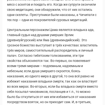
мясо с аскетов и поедать его. Когда же супруги окончили
свою медитацию, они обнаружили, что от них остались
одни скелеты. Преступники были наказаны, а Чичипати с
тех пор – одни из покровителей суровых медитаций.
Центральным персонажем Цама является владыка ада,
главный судья над душами умерших Эрлик
(древнеуйгурский) или Яма (древнеиндийский). Это
грозное божество выступает в трёх качествах: властитель
трёх миров, самостоятельный распорядитель и личный
палач. Согласно тибетским толкованиям, эти три
свойства объясняются так. Во-первых, он повелевает
всеми тремя мирами – подземным, надземным и
небесным; если душа умершего скроется, боясь
наказания, из одного мира в другой, то она всё равно не
избежит наказания владыки смерти, так как он властвует
во всех мирах. Во-вторых, если бы владыка смерти вместо
себя посылал чиновников, посланцев и т.п., то можно
было бы откупиться от них или избавиться от наказания
посредством взяток, но он приходит сам. И, в-третьих,