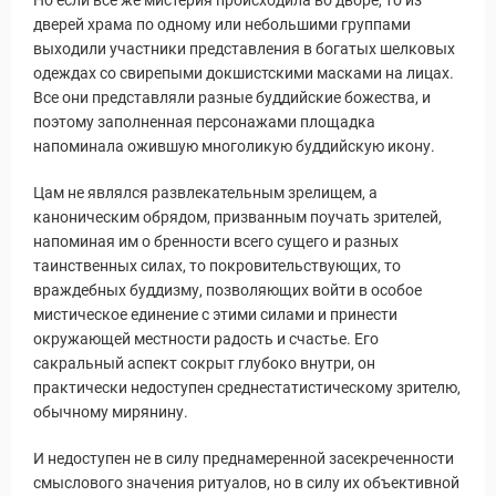
Но если все же мистерия происходила во дворе, то из
дверей храма по одному или небольшими группами
выходили участники представления в богатых шелковых
одеждах со свирепыми докшистскими масками на лицах.
Все они представляли разные буддийские божества, и
поэтому заполненная персонажами площадка
напоминала ожившую многоликую буддийскую икону.
Цам не являлся развлекательным зрелищем, а
каноническим обрядом, призванным поучать зрителей,
напоминая им о бренности всего сущего и разных
таинственных силах, то покровительствующих, то
враждебных буддизму, позволяющих войти в особое
мистическое единение с этими силами и принести
окружающей местности радость и счастье. Его
сакральный аспект сокрыт глубоко внутри, он
практически недоступен среднестатистическому зрителю,
обычному мирянину.
И недоступен не в силу преднамеренной засекреченности
смыслового значения ритуалов, но в силу их объективной