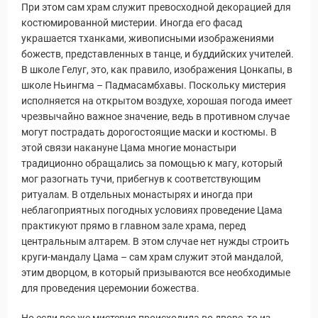
При этом сам храм служит превосходной декорацией для
костюмированной мистерии. Иногда его фасад
украшается тханками, живописными изображениями
божеств, представленных в танце, и буддийских учителей.
В школе Гелуг, это, как правило, изображения Цонкапы, в
школе Ньингма – Падмасамбхавы. Поскольку мистерия
исполняется на открытом воздухе, хорошая погода имеет
чрезвычайно важное значение, ведь в противном случае
могут пострадать дорогостоящие маски и костюмы. В
этой связи накануне Цама многие монастыри
традиционно обращались за помощью к магу, который
мог разогнать тучи, прибегнув к соответствующим
ритуалам. В отдельных монастырях и иногда при
неблагоприятных погодных условиях проведение Цама
практикуют прямо в главном зале храма, перед
центральным алтарем. В этом случае нет нужды строить
круги-мандалу Цама – сам храм служит этой мандалой,
этим дворцом, в который призываются все необходимые
для проведения церемонии божества.