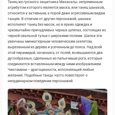
Танец же грозного защитника Махакалы, непременным
атрибутом которого является маска, или танец шанаков,
относится к активным, а порой даже агрессивным видам
танцев. В отличии от других персонажей, шанаки
исполняют танец без масок, но в ярких одеждах и
чрезвычайно причудливых черных шляпах, состоящих из
черной овальной тульи с широкими полями. Шапки эти
увенчаны миниатюрным человеческим скелетом,
вырезанным из дерева и усеченным до пояса. Над всей
этой пирамидой, начинаясь от полей, возвышаются два
дугообразных, сделанных из папье-маше рога, которые
соединяются вставленным между ними изображением
Чинтамани – драгоценности, исполняющей любые
желания. Подобные танцы часто повествуют о
неординарном поведении персонажей.