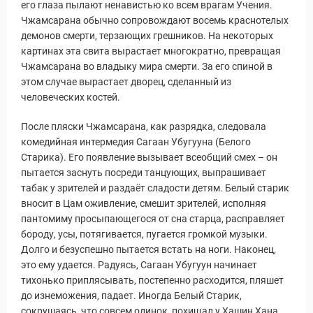
его глаза пылают ненавистью ко всем врагам Учения.
Чжамсарана обычно сопровождают восемь краснотелых
демонов смерти, терзающих грешников. На некоторых
картинах эта свита вырастает многократно, превращая
Чжамсарана во владыку мира смерти. За его спиной в
этом случае вырастает дворец, сделанный из
человеческих костей.
После пляски Чжамсарана, как разрядка, следовала
комедийная интермедия Сагаан Убугууна (Белого
Старика). Его появление вызывает всеобщий смех – он
пытается заснуть посреди танцующих, выпрашивает
табак у зрителей и раздаёт сладости детям. Белый старик
вносит в Цам оживление, смешит зрителей, исполняя
пантомиму просыпающегося от сна старца, расправляет
бороду, усы, потягивается, пугается громкой музыки.
Долго и безуспешно пытается встать на ноги. Наконец,
это ему удается. Радуясь, Сагаан Убугуун начинает
тихонько приплясывать, постепенно расходится, пляшет
до изнеможения, падает. Иногда Белый Старик,
сокрушаясь, что совсем одинок, похищал у Хашин Хана