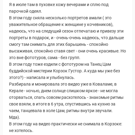
Я в июле там в пуховке хожу вечерами и сплю под
парочкой одеял.
В этом году сняла несколько портретов амали ( это
уважительное обращение к женщине у кочевников),
надеюсь, что на следущий сезон отпечатаю и привезу эти
портреты в подарок, и - очень-очень надеюсь, что дальше
смогу там снимать для этих барышень - спокойно
высаживая, спокойно ставя свет - они очень красивые. Но
это вне фототуров, сама - без групп.
В этом году тоже ездили с фототуром на Танец Цам
буддийской мистерии Корзок Густор. А куда мы уже без
этого?) - написала и улыбнулась.
Разбирала и монировала это видео уже в Коваламе, в
Керале - ночью, днем солнце слишком яркое - не могла
оторваться, спать совсем расхотелось - знакомые ритмы
свое взяли, в итоге в 6 утра, спустившись на кухню за
чаем, танцевала в холе Цам, ритмы внутри звучали.
Мда).
В этом году на видео практически не снимала в Корзоке:
не хотелось.