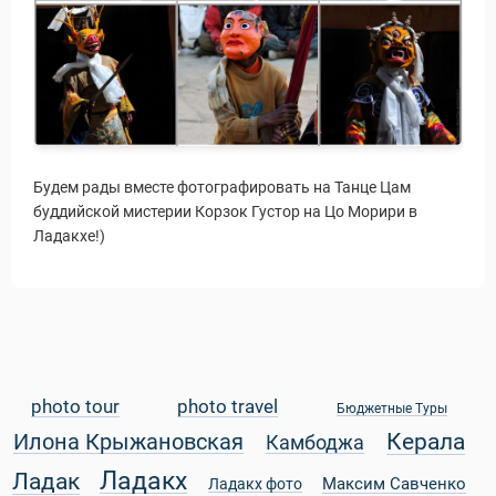
Путеводитель по Инд
Будем рады вместе фотографировать на Танце Цам
буддийской мистерии Корзок Густор на Цо Морири в
Ладакхе!)
photo tour
photo travel
Бюджетные Туры
Керала
Илона Крыжановская
Камбоджа
Ладакх
Ладак
Максим Савченко
Ладакх фото