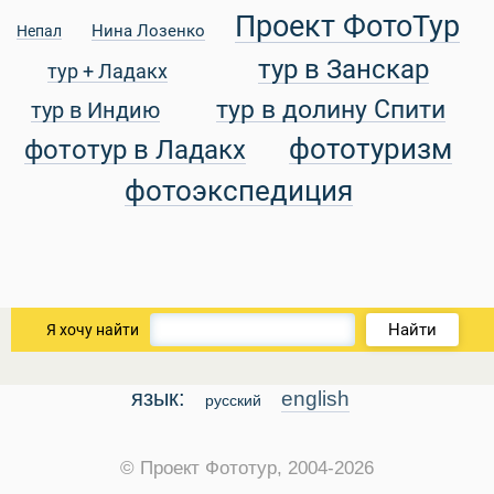
Проект ФотоТур
Нина Лозенко
Непал
тур в Занскар
тур + Ладакх
тур в долину Спити
тур в Индию
фототуризм
фототур в Ладакх
фотоэкспедиция
Найти
Я хочу найти
язык:
english
русский
 Service Дахаб
© Проект Фототур, 2004-2026