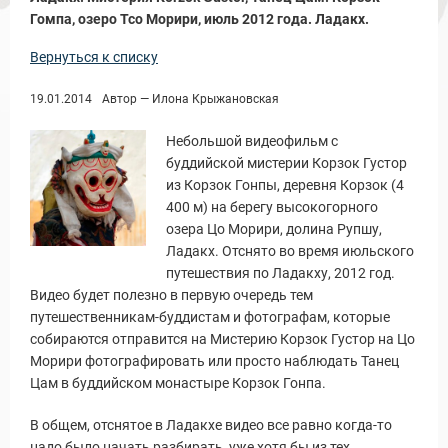
Гомпа, озеро Тсо Морири, июль 2012 года. Ладакх.
Вернуться к списку
19.01.2014
Автор — Илона Крыжановская
ы и Туры
Небольшой видеофильм с
буддийской мистерии Корзок Густор
из Корзок Гонпы, деревня Корзок (4
400 м) на берегу высокогорного
озера Цо Морири, долина Рупшу,
Ладакх. Отснято во время июльского
путешествия по Ладакху, 2012 год.
Видео будет полезно в первую очередь тем
путешественникам-буддистам и фотографам, которые
собираются отправится на Мистерию Корзок Густор на Цо
Морири фотографировать или просто наблюдать Танец
Новости и Отчеты
Цам в буддийском монастыре Корзок Гонпа.
В общем, отснятое в Ладакхе видео все равно когда-то
надо было начать разбирать, уже хотя бы из тех