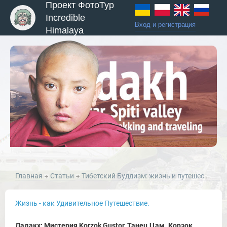
Проект ФотоТур
Incredible
Вход и регистрация
Himalaya
Главная
Статьи
Тибетский Буддизм: жизнь и путешествия в культуре Тибетского буддизма.
Жизнь - как Удивительное Путешествие.
Ладакх: Мистерия Korzok Gustor, Танец Цам. Корзок