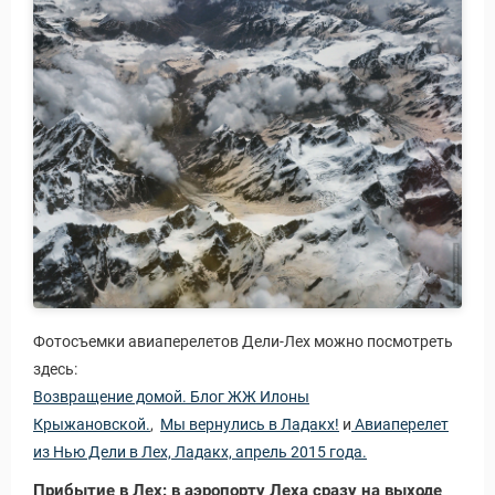
Фотосъемки авиаперелетов Дели-Лех можно посмотреть
здесь:
Возвращение домой. Блог ЖЖ Илоны
Крыжановской.
,
Мы вернулись в Ладакх!
и
Авиаперелет
из Нью Дели в Лех, Ладакх, апрель 2015 года.
Прибытие в Лех: в аэропорту Леха сразу на выходе
 Service Дахаб