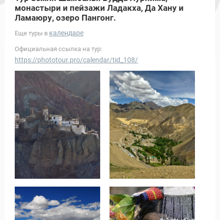
монастыри и пейзажи Ладакха, Да Хану и
Ламаюру, озеро Пангонг.
календаре
Еще туры в
Официальная ссылка на тур:
https://phototour.pro/calendar/tid_108/