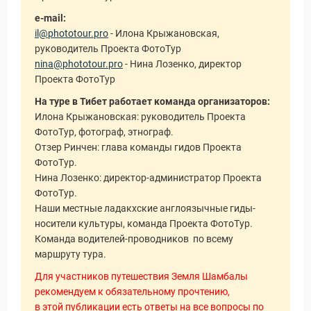
e-mail:
il@phototour.pro
- Илона Крыжановская,
руководитель Проекта ФотоТур
nina@phototour.pro
- Нина Лозенко, директор
Проекта ФотоТур
На туре в Тибет работает команда организаторов:
уальные Туры
Илона Крыжановская: руководитель Проекта
ФотоТур, фотограф, этнограф.
Отзер Ринчен: глава команды гидов Проекта
ФотоТур.
Нина Лозенко: директор-администратор Проекта
ФотоТур.
Наши местные ладакхские англоязычные гиды-
носители культуры, команда Проекта ФотоТур.
Команда водителей-проводников по всему
маршруту тура.
Для участников путешествия Земля Шамбалы
рекомендуем к обязательному прочтению,
в этой публикации есть ответы на все вопросы по