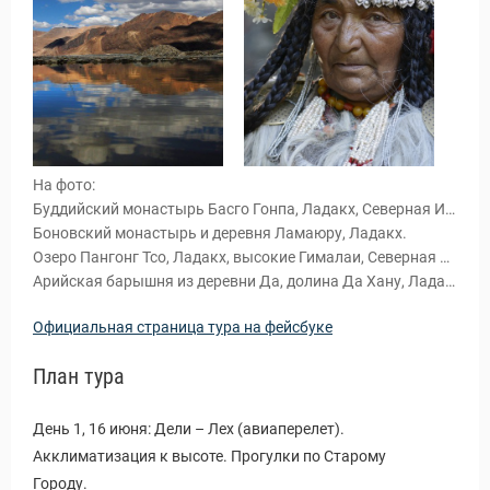
На фото:
Буддийский монастырь Басго Гонпа, Ладакх, Северная Индия.
Боновский монастырь и деревня Ламаюру, Ладакх.
Озеро Пангонг Тсо, Ладакх, высокие Гималаи, Северная Индия.
Арийская барышня из деревни Да, долина Да Хану, Ладакх, Северная Индия.
Официальная страница тура на фейсбуке
и Туры
План тура
День 1, 16 июня: Дели – Лех (авиаперелет).
Акклиматизация к высоте. Прогулки по Старому
Городу.