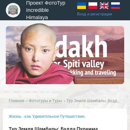
Проект ФотоТур
Incredible
Вход и регистрация
Himalaya
Главная
Фототуры и Туры
Тур Земля Шамбалы: Будда Пурнима, монастыри и пейзажи Ладакха, Да Хану и Ламаюру, озеро Пангонг.
Жизнь - как Удивительное Путешествие.
Тур Земля Шамбалы: Будда Пурнима,