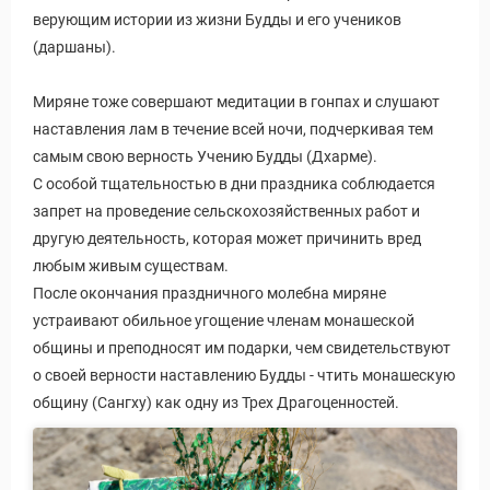
верующим истории из жизни Будды и его учеников
(даршаны).
Миряне тоже совершают медитации в гонпах и слушают
наставления лам в течение всей ночи, подчеркивая тем
самым свою верность Учению Будды (Дхарме).
С особой тщательностью в дни праздника соблюдается
запрет на проведение сельскохозяйственных работ и
другую деятельность, которая может причинить вред
любым живым существам.
После окончания праздничного молебна миряне
устраивают обильное угощение членам монашеской
общины и преподносят им подарки, чем свидетельствуют
о своей верности наставлению Будды - чтить монашескую
общину (Сангху) как одну из Трех Драгоценностей.