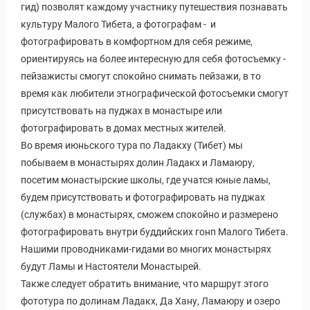
гид) позволят каждому участнику путешествия познавать
культуру Малого Тибета, а фотографам - и
фотографировать в комфортном для себя режиме,
ориентируясь на более интересную для себя фотосъемку -
пейзажисты смогут спокойно снимать пейзажи, в то
время как любители этнографической фотосъемки смогут
присутствовать на пуджах в монастыре или
фотографировать в домах местных жителей.
Во время июньского тура по Ладакху (Тибет) мы
побываем в монастырях долин Ладакх и Ламаюру,
посетим монастырские школы, где учатся юные ламы,
будем присутствовать и фотографировать на пуджах
(службах) в монастырях, сможем спокойно и размерено
фотографировать внутри буддийских гонп Малого Тибета.
Нашими проводниками-гидами во многих монастырях
будут Ламы и Настоятели Монастырей.
Также следует обратить внимание, что маршрут этого
фототура по долинам Ладакх, Да Хану, Ламаюру и озеро
Путеводитель по Инд