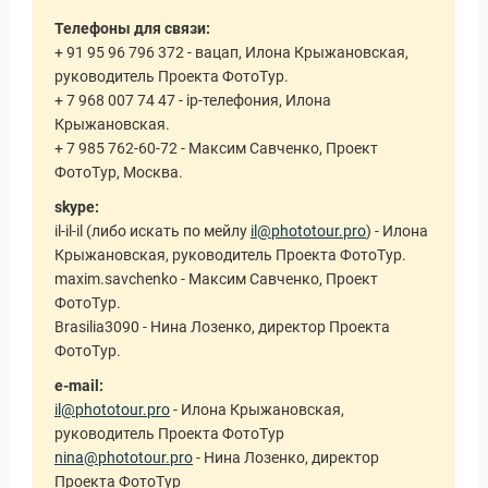
Статьи
Телефоны для связи:
+ 91 95 96 796 372 - вацап, Илона Крыжановская,
руководитель Проекта ФотоТур.
+ 7 968 007 74 47 - ip-телефония, Илона
Крыжановская.
+ 7 985 762-60-72 - Максим Савченко, Проект
ФотоТур, Москва.
skype:
il-il-il (либо искать по мейлу
il@phototour.pro
) - Илона
Крыжановская, руководитель Проекта ФотоТур.
maxim.savchenko - Максим Савченко, Проект
ФотоТур.
Brasilia3090 - Нина Лозенко, директор Проекта
ФотоТур.
e-mail:
il@phototour.pro
- Илона Крыжановская,
руководитель Проекта ФотоТур
nina@phototour.pro
- Нина Лозенко, директор
Проекта ФотоТур