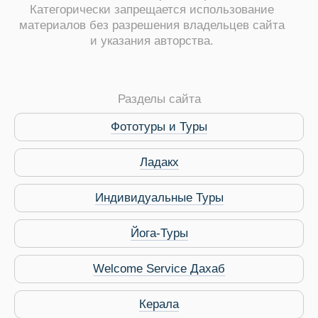
Категорически запрещается использование
материалов без разрешения владельцев сайта
и указания авторства.
ры
Разделы сайта
Фототуры и Туры
Ладакх
Путеводитель по Инд
Индивидуальные Туры
Йога-Туры
Welcome Service Дахаб
Керала