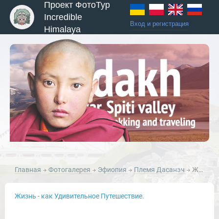
Проект ФотоТур
Incredible
Вход и регистрация
Himalaya
ы и Туры
Главная
Фотогалерея
Эфиопия
Племя Дасанэч
Женщина Дэсанэч. Эфиопия
Жизнь - как Удивительное Путешествие.
Новости и Отчеты