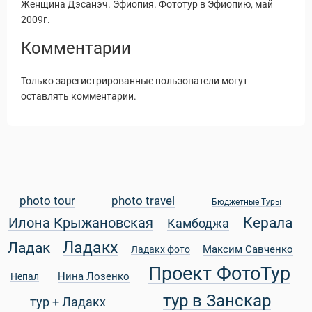
Женщина Дэсанэч. Эфиопия. Фототур в Эфиопию, май
2009г.
Комментарии
Только зарегистрированные пользователи могут
оставлять комментарии.
photo tour
photo travel
Бюджетные Туры
Керала
Илона Крыжановская
Камбоджа
Статьи
Ладакх
Ладак
Максим Савченко
Ладакх фото
Проект ФотоТур
Нина Лозенко
Непал
тур в Занскар
тур + Ладакх