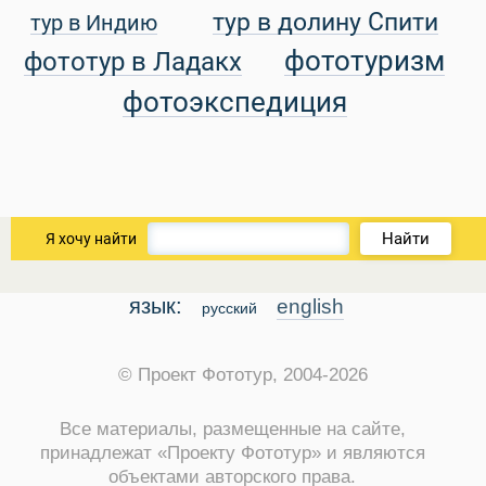
тур в долину Спити
тур в Индию
уальные Туры
фототуризм
фототур в Ладакх
фотоэкспедиция
Найти
Я хочу найти
язык:
english
русский
© Проект Фототур, 2004-2026
Все материалы, размещенные на сайте,
принадлежат «Проекту Фототур» и являются
объектами авторского права.