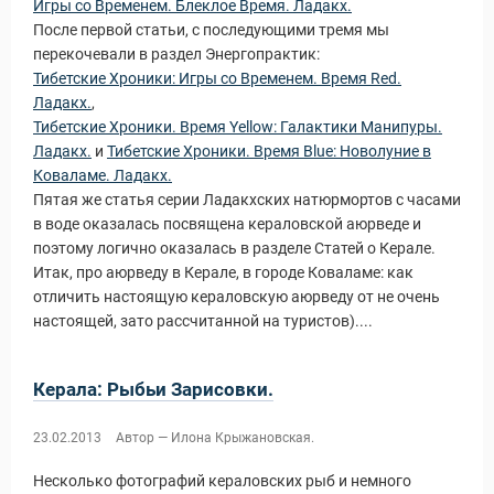
Игры со Временем. Блеклое Время. Ладакх.
После первой статьи, с последующими тремя мы
перекочевали в раздел Энергопрактик:
Тибетские Хроники: Игры со Временем. Время Red.
Ладакх.
,
Тибетские Хроники. Время Yellow: Галактики Манипуры.
Ладакх.
и
Тибетские Хроники. Время Blue: Новолуние в
Коваламе. Ладакх.
Пятая же статья серии Ладакхских натюрмортов с часами
в воде оказалась посвящена кераловской аюрведе и
поэтому логично оказалась в разделе Статей о Керале.
Итак, про аюрведу в Керале, в городе Коваламе: как
отличить настоящую кераловскую аюрведу от не очень
настоящей, зато рассчитанной на туристов)....
Керала: Рыбьи Зарисовки.
23.02.2013
Автор — Илона Крыжановская.
Несколько фотографий кераловских рыб и немного