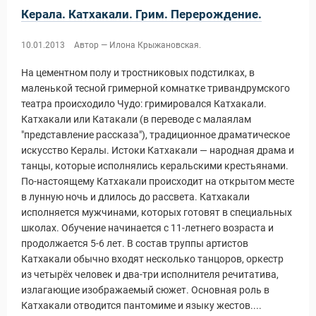
Керала. Катхакали. Грим. Перерождение.
10.01.2013
Автор — Илона Крыжановская.
На цементном полу и тростниковых подстилках, в
маленькой тесной гримерной комнатке тривандрумского
театра происходило Чудо: гримировался Катхакали.
Катхакали или Катакали (в переводе с малаялам
"представление рассказа"), традиционное драматическое
искусство Кералы. Истоки Катхакали — народная драма и
танцы, которые исполнялись керальскими крестьянами.
По-настоящему Катхакали происходит на открытом месте
в лунную ночь и длилось до рассвета. Катхакали
исполняется мужчинами, которых готовят в специальных
школах. Обучение начинается с 11-летнего возраста и
продолжается 5-6 лет. В состав труппы артистов
Катхакали обычно входят несколько танцоров, оркестр
из четырёх человек и два-три исполнителя речитатива,
излагающие изображаемый сюжет. Основная роль в
Катхакали отводится пантомиме и языку жестов....