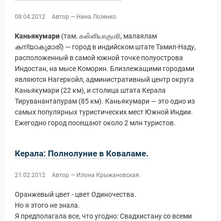
08.04.2012
Автор — Нина Лозенко.
Каньякумари
(там. கன்னியாகுமரி, малаялам
കന്യാകുമാരി) — город в индийском штате Тамил-Наду,
расположенный в самой южной точке полуострова
Индостан, на мысе Коморин. Близлежащими городами
являются Нагеркойл, административный центр округа
Каньякумари (22 км), и столица штата Керала
Тируванантапурам (85 км). Каньякумари — это одно из
самых популярных туристических мест Южной Индии.
Ежегодно город посещают около 2 млн туристов.
Керала: Полнолуние в Коваламе.
21.02.2012
Автор — Илона Крыжановская.
Оранжевый цвет - цвет Одиночества.
Но я этого не знала.
Я предполагала все, что угодно: Свадхистану со всеми