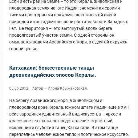
Если и есть рай на Земле – то это Керала, живописная и
плодородная земля на юге Индии, знаменитая своими
тихими просторными пляжами, экзотической дикой
природой и каскадами пышной растительности Западных
Гат. Ее территория – это вытянутый вдоль берега
продолговатый участок земли. С одной стороны он
омывается водами Аравийского моря, а с другой окружен
горной цепью.
Катхакали: божественные танцы
древнеиндийских эпосов Кералы.
05.06.2012
Автор — Илона Крыжановская.
На берегу Аравийского моря, в живописном и
ры
плодородном крае Керала, южном штате Индии, еще в XVII
веке зародился удивительный вид искусства – яркое и
красочное театральное представление, страстный,
искренний и глубокий танец Катхакали. В этом танце
переплелись человеческое тепло и поэтическое искусство,