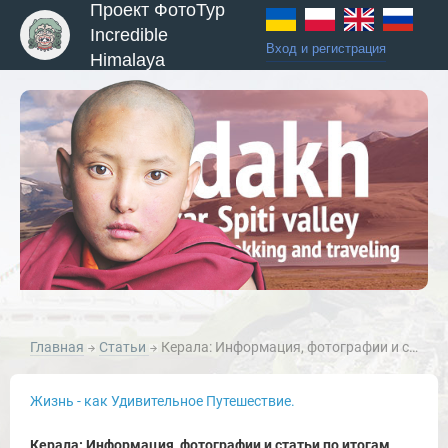
Проект ФотоТур
Incredible
Вход и регистрация
Himalaya
Главная
Статьи
Керала: Информация, фотографии и статьи по итогам наших туров по Керале, Южная Индия.
Жизнь - как Удивительное Путешествие.
Керала: Информация, фотографии и статьи по итогам