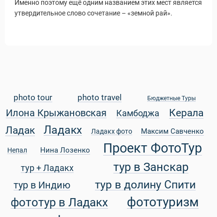
Именно поэтому ещё одним названием этих мест является
утвердительное слово сочетание – «земной рай».
 Service Дахаб
photo tour
photo travel
Бюджетные Туры
Керала
Илона Крыжановская
Камбоджа
Ладакх
Ладак
Максим Савченко
Ладакх фото
Проект ФотоТур
Нина Лозенко
Непал
тур в Занскар
тур + Ладакх
тур в долину Спити
тур в Индию
фототуризм
фототур в Ладакх