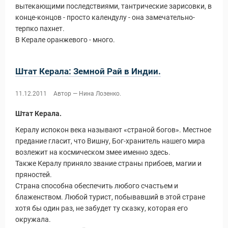
вытекающими последствиями, тантрические зарисовки, в
конце-концов - просто календулу - она замечательно-
терпко пахнет.
В Керале оранжевого - много.
Штат Керала: Земной Рай в Индии.
11.12.2011
Автор — Нина Лозенко.
Штат Керала.
Кералу испокон века называют «страной богов». Местное
предание гласит, что Вишну, Бог-хранитель нашего мира
возлежит на космическом змее именно здесь.
Также Кералу приняло звание страны прибоев, магии и
пряностей.
Страна способна обеспечить любого счастьем и
блаженством. Любой турист, побывавший в этой стране
хотя бы один раз, не забудет ту сказку, которая его
окружала.