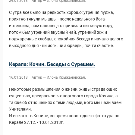
29.01.2013
Автор — Илона Крыжановская.
С утра все было на редкость хорошо: утрення пуджа,
приятно тянули мышцы - после недельного йога-
интенсива, нам наконец-то привезли питьевую воду,
потом был утренний вкусный чай, утренний жж и
поджаренные хлебцы, спокойная беседа и начало целого
выходного дня - ни йоги, ни аюрведы, почти счастье.
уальные Туры
Керала: Кочин. Беседы с Сурешем.
16.01.2013
Автор — Илона Крыжановская.
Некоторые размышления о жизни, живы страдающих
существах, прекрасностях портового города Кочина, а
также об отношениях с теми людьми, кого мы называем
Учителями.
И все это - в Кочине, во время новогоднего фототура по
Керале 27.12. - 10.01.2013г.