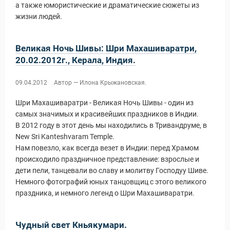
а также юмористические и драматические сюжеты из
жизни людей.
Великая Ночь Шивы: Шри Махашиваратри,
20.02.2012г., Керала, Индия.
09.04.2012
Автор — Илона Крыжановская.
Шри Махашиваратри - Великая Ночь Шивы - один из
самых значимых и красивейших праздников в Индии.
В 2012 году в этот день мы находились в Тривандруме, в
New Sri Kanteshvaram Temple.
Путеводитель по Инд
Нам повезло, как всегда везет в Индии: перед Храмом
происходило праздничное представление: взрослые и
дети пели, танцевали во славу и молитву Господуу Шиве.
Немного фотографий юных танцовщиц с этого великого
праздника, и немного легенд о Шри Махашиваратри.
Чудный свет Кньякумари.