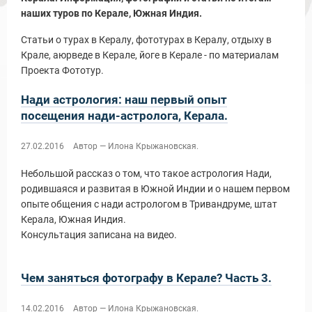
наших туров по Керале, Южная Индия.
Статьи о турах в Кералу, фототурах в Кералу, отдыху в
Крале, аюрведе в Керале, йоге в Керале - по материалам
Проекта Фототур.
Нади астрология: наш первый опыт
посещения нади-астролога, Керала.
27.02.2016
Автор — Илона Крыжановская.
Небольшой рассказ о том, что такое астрология Нади,
родившаяся и развитая в Южной Индии и о нашем первом
опыте общения с нади астрологом в Тривандруме, штат
ы и Туры
Керала, Южная Индия.
Консультация записана на видео.
Чем заняться фотографу в Керале? Часть 3.
14.02.2016
Автор — Илона Крыжановская.