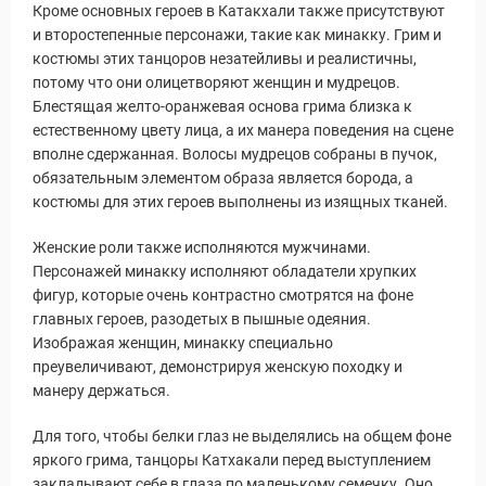
Кроме основных героев в Катакхали также присутствуют
и второстепенные персонажи, такие как минакку. Грим и
костюмы этих танцоров незатейливы и реалистичны,
потому что они олицетворяют женщин и мудрецов.
Блестящая желто-оранжевая основа грима близка к
естественному цвету лица, а их манера поведения на сцене
вполне сдержанная. Волосы мудрецов собраны в пучок,
обязательным элементом образа является борода, а
костюмы для этих героев выполнены из изящных тканей.
Женские роли также исполняются мужчинами.
Персонажей минакку исполняют обладатели хрупких
фигур, которые очень контрастно смотрятся на фоне
главных героев, разодетых в пышные одеяния.
Изображая женщин, минакку специально
преувеличивают, демонстрируя женскую походку и
манеру держаться.
Для того, чтобы белки глаз не выделялись на общем фоне
яркого грима, танцоры Катхакали перед выступлением
Виза в Индию
закладывают себе в глаза по маленькому семечку. Оно