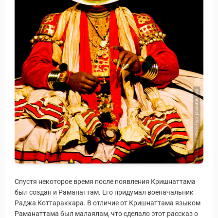
Спустя некоторое время после появления Кришнаттама
был создан и Раманаттам. Его придумал военачальник
Раджа Коттараккара. В отличие от Кришнаттама языком
Раманаттама был малаялам, что сделало этот рассказ о