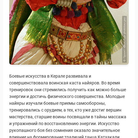
Боевые искусства в Керале развивала и
совершенствовала воинская каста найяров. Во время
тренировок они стремились получить как можно больше
энергии и достичь физического совершенства. Молодые
найяры изучали боевые приемы самообороны,
тренировались с орудием, а тех, кто уже достиг вершин
мастерства, старшие воины посвящали в тайны массажа
и упражнений по восстановлению энергии. Искусство
рукопашного боя без сомнения оказало значительное
влияние на формирование традиций танца Катхакали.