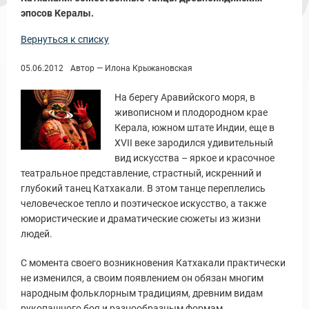
эпосов Кералы.
Вернуться к списку
05.06.2012
Автор — Илона Крыжановская
На берегу Аравийского моря, в
живописном и плодородном крае
Керала, южном штате Индии, еще в
XVII веке зародился удивительный
вид искусства – яркое и красочное
театральное представление, страстный, искренний и
глубокий танец Катхакали. В этом танце переплелись
человеческое тепло и поэтическое искусство, а также
юмористические и драматические сюжеты из жизни
людей.
С момента своего возникновения Катхакали практически
не изменился, а своим появлением он обязан многим
народным фольклорным традициям, древним видам
рукопашного боя и разнообразным формам