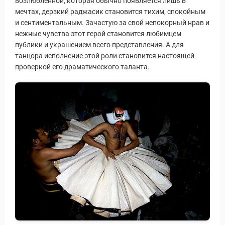
возлюбленной, которая обычно появляется лишь в
мечтах, дерзкий раджасик становится тихим, спокойным
и сентиментальным. Зачастую за свой непокорный нрав и
нежные чувства этот герой становится любимцем
публики и украшением всего представления. А для
танцора исполнение этой роли становится настоящей
проверкой его драматического таланта.
 Service Дахаб