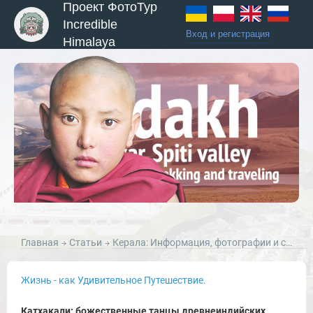
Проект ФотоТур
Incredible
Вход и регистрация
Himalaya
Главная
Статьи
Керала: Информация, фотографии и статьи по итогам наших туров по Керале, Южная Индия.
Жизнь - как Удивительное Путешествие.
Катхакали: божественные танцы древнеиндийских