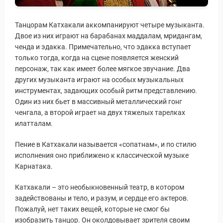
Танцорам Катхакали аккомпанируют четыре музыканта.
Двое из них играют на барабанах маддалам, мридангам,
ченда и эдакка. Примечательно, что эдакка вступает
только тогда, когда на сцене появляется женский
персонаж, так как имеет более мягкое звучание. Два
других музыканта играют на особых музыкальных
инструментах, задающих особый ритм представлению.
Один из них бьет в массивный металлический гонг
ченгала, а второй играет на двух тяжелых тарелках
илатталам.
Пение в Катхакали называется «сопатнам», и по стилю
исполнения оно приближено к классической музыке
Карнатака.
Катхакали – это необыкновенный театр, в котором
задействованы и тело, и разум, и сердце его актеров.
Пожалуй, нет таких вещей, которые не смог бы
изобразить танцор. Он околдовывает зрителя своим