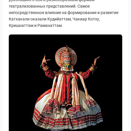
театрализованных представлений. Самое
непосредственное влияние на формирование и развитие
Катхакали оказали Кудийаттам, Чакиар Котху,
Кришнаттам и Раманаттам.
ы и Туры