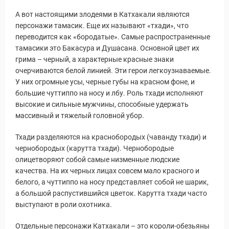
А вот настоящими злодеями в Катхакали являются
персонажи тамасик. Еще их называют «тхади», что
переводится как «бородатые». Самые распространенные
тамасики это Бакасура и Душасана. Основной цвет их
грима – черный, а характерные красные знаки
очерчиваются белой линией. Эти герои легкоузнаваемые.
У них огромные усы, черные губы на красном фоне, и
большие чуттиппо на носу и лбу. Роль тхади исполняют
высокие и сильные мужчины, способные удержать
массивный и тяжелый головной убор.
Тхади разделяются на краснобородых (чаванду тхади) и
чернобородых (карутта тхади). Чернобородые
олицетворяют собой самые низменные людские
качества. На их черных лицах совсем мало красного и
белого, а чуттиппо на носу представляет собой не шарик,
а большой распустившийся цветок. Карутта тхади часто
выступают в роли охотника.
Отдельные персонажи Катхакали – это короли-обезьяны