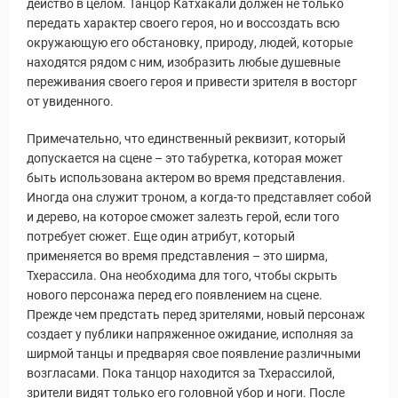
действо в целом. Танцор Катхакали должен не только
передать характер своего героя, но и воссоздать всю
окружающую его обстановку, природу, людей, которые
находятся рядом с ним, изобразить любые душевные
переживания своего героя и привести зрителя в восторг
от увиденного.
Примечательно, что единственный реквизит, который
допускается на сцене – это табуретка, которая может
быть использована актером во время представления.
Иногда она служит троном, а когда-то представляет собой
и дерево, на которое сможет залезть герой, если того
потребует сюжет. Еще один атрибут, который
применяется во время представления – это ширма,
Тхерассила. Она необходима для того, чтобы скрыть
нового персонажа перед его появлением на сцене.
Прежде чем предстать перед зрителями, новый персонаж
создает у публики напряженное ожидание, исполняя за
ширмой танцы и предваряя свое появление различными
возгласами. Пока танцор находится за Тхерассилой,
зрители видят только его головной убор и ноги. После