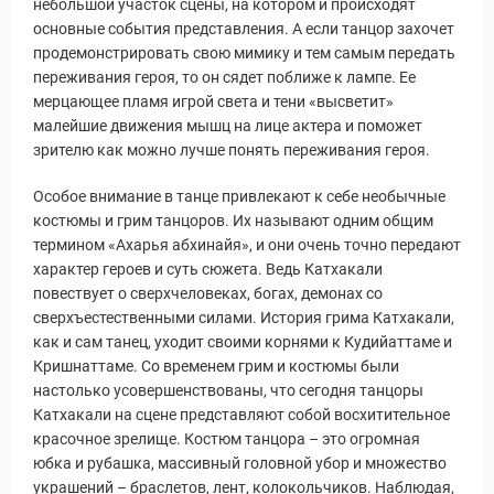
небольшой участок сцены, на котором и происходят
основные события представления. А если танцор захочет
продемонстрировать свою мимику и тем самым передать
переживания героя, то он сядет поближе к лампе. Ее
мерцающее пламя игрой света и тени «высветит»
малейшие движения мышц на лице актера и поможет
зрителю как можно лучше понять переживания героя.
Особое внимание в танце привлекают к себе необычные
костюмы и грим танцоров. Их называют одним общим
термином «Ахарья абхинайя», и они очень точно передают
характер героев и суть сюжета. Ведь Катхакали
повествует о сверхчеловеках, богах, демонах со
сверхъестественными силами. История грима Катхакали,
как и сам танец, уходит своими корнями к Кудийаттаме и
Кришнаттаме. Со временем грим и костюмы были
настолько усовершенствованы, что сегодня танцоры
Катхакали на сцене представляют собой восхитительное
красочное зрелище. Костюм танцора – это огромная
юбка и рубашка, массивный головной убор и множество
украшений – браслетов, лент, колокольчиков. Наблюдая,
Путеводитель по Инд