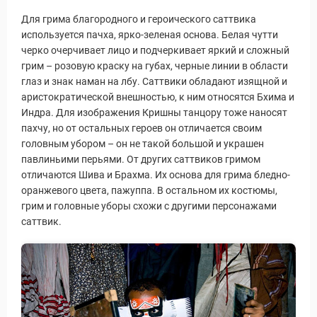
Для грима благородного и героического саттвика
используется пачха, ярко-зеленая основа. Белая чутти
черко очерчивает лицо и подчеркивает яркий и сложный
грим – розовую краску на губах, черные линии в области
глаз и знак наман на лбу. Саттвики обладают изящной и
аристократической внешностью, к ним относятся Бхима и
Индра. Для изображения Кришны танцору тоже наносят
пахчу, но от остальных героев он отличается своим
головным убором – он не такой большой и украшен
павлиньими перьями. От других саттвиков гримом
отличаются Шива и Брахма. Их основа для грима бледно-
оранжевого цвета, пажуппа. В остальном их костюмы,
грим и головные уборы схожи с другими персонажами
саттвик.