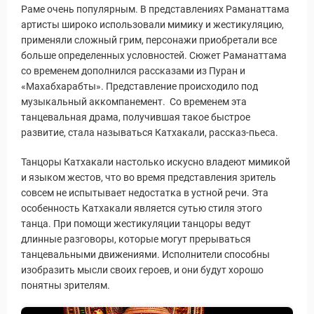
Раме очень популярным. В представлениях Раманаттама
артисты широко использовали мимику и жестикуляцию,
применяли сложный грим, персонажи приобретали все
больше определенных условностей. Сюжет Раманаттама
со временем дополнился рассказами из Пуран и
«Махабхарабты». Представление происходило под
музыкальный аккомпанемент. Со временем эта
танцевальная драма, получившая такое быстрое
развитие, стала называться Катхакали, рассказ-пьеса.
Танцоры Катхакали настолько искусно владеют мимикой
и языком жестов, что во время представления зритель
совсем не испытывает недостатка в устной речи. Эта
особенность Катхакали является сутью стиля этого
танца. При помощи жестикуляции танцоры ведут
длинные разговоры, которые могут прерываться
танцевальными движениями. Исполнители способны
изобразить мысли своих героев, и они будут хорошо
понятны зрителям.