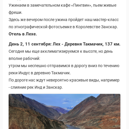
Ужинаем в замечательном кафе «Пингвин», пьем живые
фреши.
Здесь же вечером после ужина пройдет наш мастер-класс
по этнографической фотосъемке в Королевстве Занскар.
Отель в Лехе.
День 2, 11 сентября: Лех - Деревня Такмачик, 137 км.
Сегодня мы еще акклиматизируемся к высоте, но день
вполне рабочий:
утром мы неспешно отправимся в дорогу вниз по течению
реки Индус в деревню Такмачик.
По дороге нас ждут невероятно красивые виды, например
- слияние рек Инд и Занскар.
 Service Дахаб