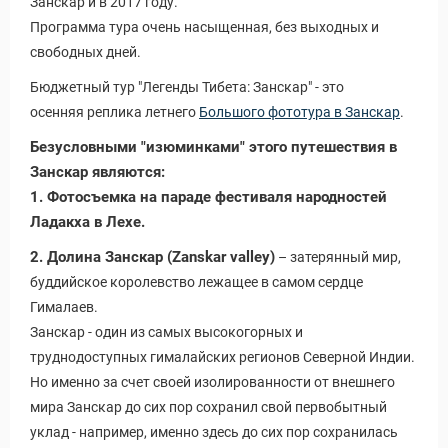
Занскар и в 2017 году.
Программа тура очень насыщенная, без выходных и
свободных дней.
Бюджетный тур "Легенды Тибета: Занскар" - это
осенняя реплика летнего
Большого фототура в Занскар
.
Безусловными "изюминками" этого путешествия в
Занскар являются:
1. Фотосъемка на параде фестиваля народностей
Ладакха в Лехе.
2. Долина Занскар (Zanskar valley)
– затерянный мир,
буддийское королевство лежащее в самом сердце
Гималаев.
Занскар - один из самых высокогорных и
труднодоступных гималайских регионов Северной Индии.
Но именно за счет своей изолированности от внешнего
мира Занскар до сих пор сохранил свой первобытный
уклад - например, именно здесь до сих пор сохранилась