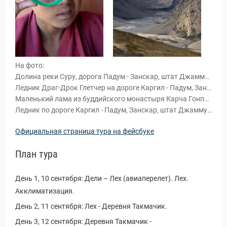
На фото:
Долина реки Суру, дорога Падум - Занскар, штат Джамму и Кашмир, Гималаи, Северная Индия.
Ледник Драг-Дрок Глетчер на дороге Каргил - Падум, Занскар, штат Джамму и Кашмир, Гималаи, Северная Индия.
Маленький лама из буддийского монастыря Карча Гонпа, Падум, Занскар, штат Джамму и Кашмир, Северная Индия.
Ледник по дороге Каргил - Падум, Занскар, штат Джамму и Кашмир, Северная Индия.
Официальная страница тура на фейсбуке
План тура
и Туры
День 1, 10 сентября: Дели – Лех (авиаперелет). Лех.
Акклиматизация.
День 2, 11 сентября: Лех - Деревня Такмачик.
День 3, 12 сентября: Деревня Такмачик -