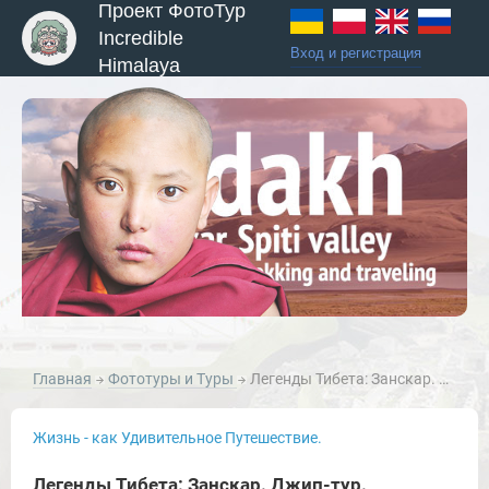
Проект ФотоТур
Incredible
Вход и регистрация
Himalaya
Главная
Фототуры и Туры
Легенды Тибета: Занскар. Джип-тур.
Жизнь - как Удивительное Путешествие.
Легенды Тибета: Занскар. Джип-тур.