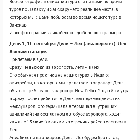
Все фотографии в описании тура сняты нами во время
туров по Ладакху и Занскару - это реальные места, в
которых мы с Вами побываем во время нашего тура в
Занскар.
И все фотографии кликабельны до большого размера.
День 1, 10 сентября: Дели – Лех (авиаперелет). Лех.
Акклиматизация.
Прилетаем в Дели.
Сразу, не выходя из аэропорта, летим в Лех.
Это обычная практика на наших турах в Индию:
авиарейсы, на которых мы прилетаем в аэропорт Дели,
обычно прибывают в аэропорт New Delhi с 2-х до 5-ти утра,
и сразу после прибытия в Дели, мы перемещаемся из
международного терминала в терминал внутренних
авиалиний (на бесплатном автобусе аэропорта, ходит
каждые 15 минут) и одним из утренних рейсов улетаем в
Лех.
Авиабилеты на авиарейс Дели - Лех будем брать так,
Путеводитель по Инд