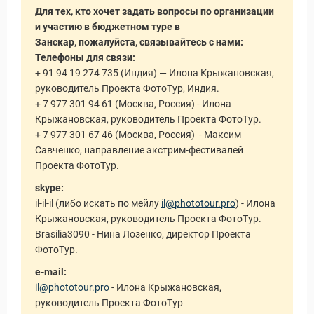
Для тех, кто хочет задать вопросы по организации
и участию в бюджетном туре в
Занскар, пожалуйста, связывайтесь с нами:
Телефоны для связи:
+ 91 94 19 274 735 (Индия) — Илона Крыжановская,
руководитель Проекта ФотоТур, Индия.
+ 7 977 301 94 61 (Москва, Россия) - Илона
уальные Туры
Крыжановская, руководитель Проекта ФотоТур.
+ 7 977 301 67 46 (Москва, Россия) - Максим
Савченко, направление экстрим-фестивалей
Проекта ФотоТур.
skype:
il-il-il (либо искать по мейлу
il@phototour.pro
) - Илона
Крыжановская, руководитель Проекта ФотоТур.
Brasilia3090 - Нина Лозенко, директор Проекта
ФотоТур.
e-mail:
il@phototour.pro
- Илона Крыжановская,
руководитель Проекта ФотоТур