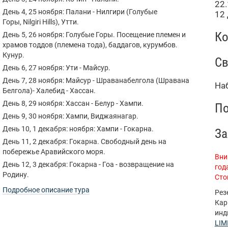
22.
День 4, 25 ноября: Палани - Нилгири (Голубые
12
Горы, Nilgiri Hills), Утти.
Ко
День 5, 26 ноября: Голубые Горы. Посещение племен и
храмов тоддов (племена тода), баддагов, курумбов.
Кунур.
Св
День 6, 27 ноября: Ути - Майсур.
День 7, 28 ноября: Майсур - Шраванабелгола (Шравана
На
Белгола)- Халебид - Хассан.
День 8, 29 ноября: Хассан - Белур - Хампи.
По
День 9, 30 ноября: Хампи, Виджаянагар.
День 10, 1 декабря: ноября: Хампи - Гокарна.
За
День 11, 2 декабря: Гокарна. Свободный день на
побережье Аравийского моря.
Вни
День 12, 3 декабря: Гокарна - Гоа - возвращение на
года
Родину.
Сто
Подробное описание тура
Рез
Кар
инд
LIM