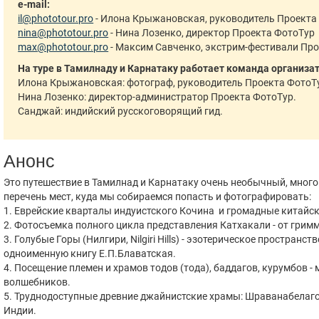
e-mail:
il@phototour.pro
- Илона Крыжановская, руководитель Проекта
nina@phototour.pro
- Нина Лозенко, директор Проекта ФотоТур
max@phototour.pro
- Максим Савченко, экстрим-фестивали Пр
На туре в Тамилнаду и Карнатаку работает команда организа
Илона Крыжановская: фотограф, руководитель Проекта ФотоТ
Нина Лозенко: директор-администратор Проекта ФотоТур.
Санджай: индийский русскоговорящий гид.
Анонс
Это путешествие в Тамилнад и Карнатаку очень необычный, мног
перечень мест, куда мы собираемся попасть и фотографировать:
1. Еврейские кварталы индуистского Кочина и громадные китайс
2. Фотосъемка полного цикла представления Катхакали - от гримм
3. Голубые Горы (Нилгири, Nilgiri Hills) - эзотерическое простран
одноименную книгу Е.П.Блаватская.
4. Посещение племен и храмов тодов (тода), баддагов, курумбов 
волшебников.
5. Труднодоступные древние джайнистские храмы: Шраванабелаго
Индии.