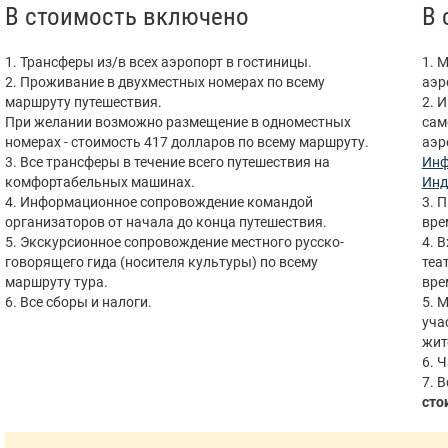
В стоимость включено
В 
1. Трансферы из/в всех аэропорт в гостиницы.
1. 
2. Проживание в двухместных номерах по всему
аэр
маршруту путешествия.
2. 
При желании возможно размещение в одноместных
сам
номерах - стоимость 417 долларов по всему маршруту.
аэр
3. Все трансферы в течение всего путешествия на
Инф
комфортабельных машинах.
Инд
4. Информационное сопровождение командой
3. 
организаторов от начала до конца путешествия.
вре
5. Экскурсионное сопровождение местного русско-
4. 
говорящего гида (носителя культуры) по всему
теа
маршруту тура.
вре
6. Все сборы и налоги.
5. 
уча
жит
6. 
7. 
сто