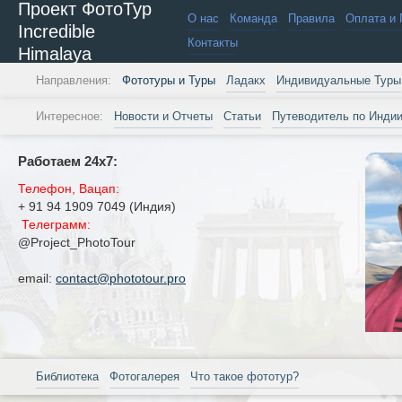
Проект ФотоТур
О нас
Команда
Правила
Оплата и 
Incredible
Контакты
Himalaya
Направления:
Фототуры и Туры
Ладакх
Индивидуальные Туры
Интересное:
Новости и Отчеты
Статьи
Путеводитель по Инди
Работаем 24х7:
Телефон, Вацап:
+ 91 94 1909 7049 (Индия)
Телеграмм:
@Project_PhotoTour
email:
contact@phototour.pro
Библиотека
Фотогалерея
Что такое фототур?