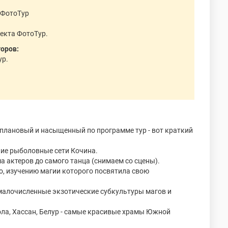
 ФотоТур
оекта ФотоТур.
торов:
ур.
оплановый и насыщенный по программе тур - вот краткий
кие рыболовные сети Кочина.
а актеров до самого танца (снимаем со сцены).
ство, изучению магии которого посвятила свою
- малочисленные экзотические субкультуры магов и
ла, Хассан, Белур - самые красивые храмы Южной