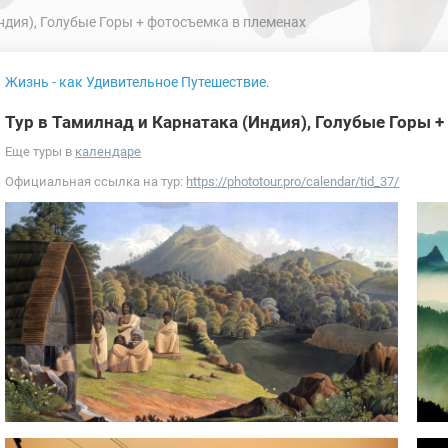
ндия), Голубые Горы + фотосъемка в племенах
Жизнь - как Удивительное Путешествие.
Тур в Тамилнад и Карнатака (Индия), Голубые Горы 
Еще туры в
календаре
Официальная ссылка на тур:
https://phototour.pro/calendar/tid_37/