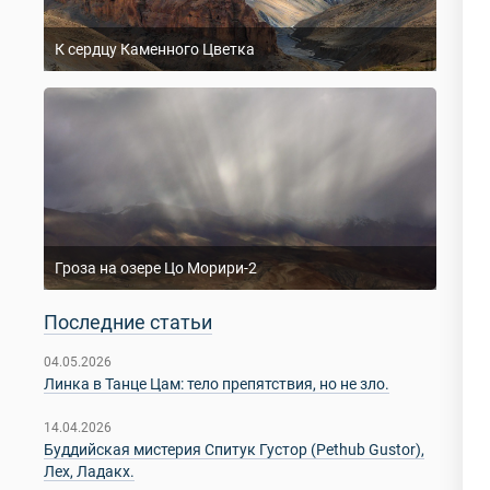
К сердцу Каменного Цветка
Гроза на озере Цо Морири-2
Последние статьи
04.05.2026
Линка в Танце Цам: тело препятствия, но не зло.
14.04.2026
Буддийская мистерия Спитук Густор (Pethub Gustor),
Лех, Ладакх.