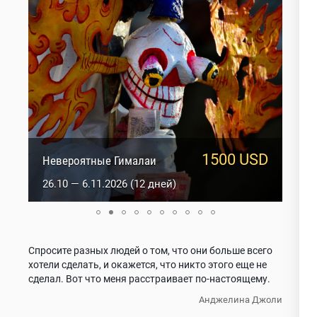
1500 USD
1817 USD
Невероятные Гималаи
Оракулы Ладакха
26.10 — 6.11.2026 (12 дней)
2.01 — 15.01.2027 (14 дней)
Спросите разных людей о том, что они больше всего
хотели сделать, и окажется, что никто этого еще не
сделал.
Вот что меня расстраивает по-настоящему.
Анджелина Джоли