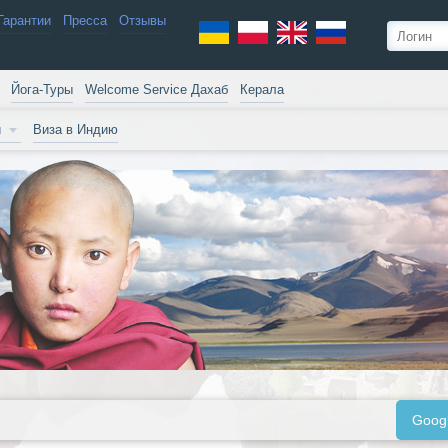
Гарантии
Пресса
Отзывы
Йога-Туры
Welcome Service Дахаб
Керала
и
Виза в Индию
Goog