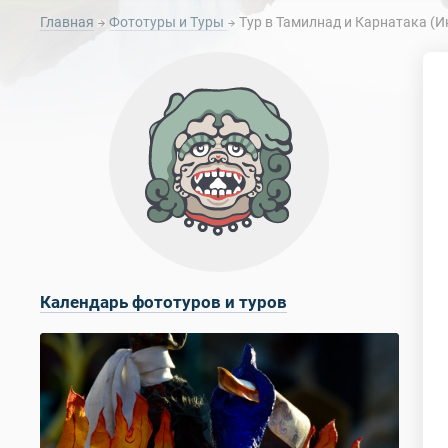
Главная
Фототуры и Туры
Тур в Тамилнад и Карнатака (И
Календарь фототуров и туров