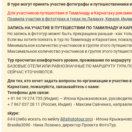
В туре могут принять участие фотографы и путешественники и
Для участников путешествия в Тамилнаду и Карнатаку рекоме
Правила участия в фототурах и турах по Ладакху, Керале, Инди
ЗАПИСЬ НА УЧАСТИЕ В ПУТЕШЕСТВИИ ПО ТАМИЛНАДУ И КАРН
Но запись в фототур может быть прекращена раньше - как толь
Если вы хотите поехать в тур по Тамилнаду и Карнатаке, пожал
Минимальное количество участников в группе этого путешестви
Максимальное количество участников в группе этого путешеств
Тур просчитан комфортного уровня, проживание по маршруту 
БАЗОВЫЕ ОТЕЛИ ИЛИ РАВНОЗНАЧНЫЕ ПО МАРШРУТУ ТУРА ПО
СЕЙЧАС УТОЧНЯЮТСЯ.
Для тех, кто хочет задать вопросы по организации и участию 
Карнатаке, пожалуйста, связывайтесь с нами:
Телефоны для связи:
+ 91 94 19 274 735 (Индия) — Илона Крыжановская, руководите
+ 7 967 037 28 11 (Россия, Индия) - Максим Савченко, направ
skype:
il-il-il (либо искать по мейлу
il@phototour.pro
) - Илона Крыжанов
Brasilia3090 - Нина Лозенко, директор Проекта ФотоТур.