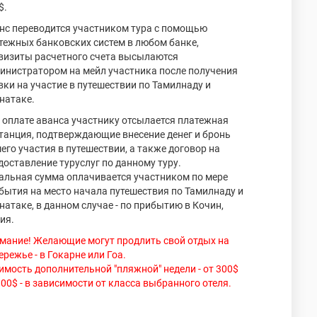
$.
нс переводится участником тура с помощью
тежных банковских систем в любом банке,
визиты расчетного счета высылаются
инистратором на мейл участника после получения
вки на участие в путешествии по Тамилнаду и
натаке.
 оплате аванса участнику отсылается платежная
танция, подтверждающие внесение денег и бронь
его участия в путешествии, а также договор на
доставление туруслуг по данному туру.
альная сумма оплачивается участником по мере
бытия на место начала путешествия по Тамилнаду и
натаке, в данном случае - по прибытию в Кочин,
ия.
мание! Желающие могут продлить свой отдых на
ережье - в Гокарне или Гоа.
имость дополнительной "пляжной" недели - от 300$
800$ - в зависимости от класса выбранного отеля.