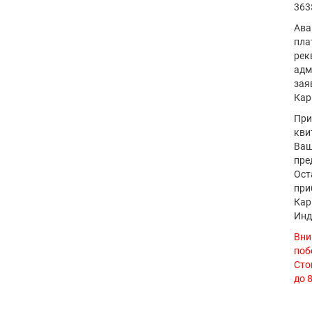
363
Ава
пла
рек
адм
зая
Кар
При
кви
Ваш
пре
Ост
при
Кар
Инд
Вни
поб
Сто
до 