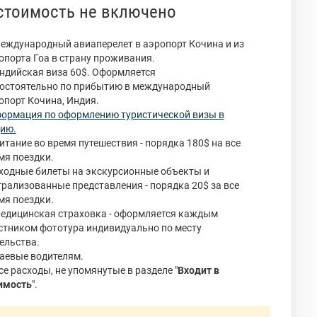
стоимость не включено
Международный авиаперелет в аэропорт Кочина и из
опорта Гоа в страну проживания.
Индийская виза 60$. Оформляется
остоятельно по прибытию в международный
опорт Кочина, Индия.
ормация по оформлению туристической визы в
ию.
Питание во время путешествия - порядка 180$ на все
мя поездки.
Входные билеты на экскурсионные объекты и
трализованные представления - порядка 20$ за все
мя поездки.
Медицинская страховка - оформляется каждым
стником фототура индивидуально по месту
ельства.
Чаевые водителям.
Все расходы, не упомянутые в разделе "
Входит в
имость
".