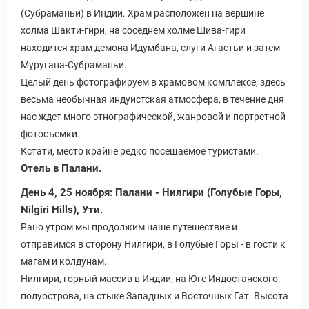
(Субраманьи) в Индии. Храм расположен на вершине
холма Шакти-гири, на соседнем холме Шива-гири
находится храм демона Идумбана, слуги Агастьи и затем
Муругана-Субраманьи.
Целый день фотографируем в храмовом комплексе, здесь
весьма необычная индуистская атмосфера, в течение дня
нас ждет много этнографической, жанровой и портретной
фотосъемки.
Кстати, место крайне редко посещаемое туристами.
Отель в Палани.
День 4, 25 ноября: Палани - Нилгири (Голубые Горы,
ры
Nilgiri Hills), Ути.
Рано утром мы продолжим наше путешествие и
отправимся в сторону Нилгири, в Голубые Горы - в гости к
магам и колдунам.
Нилгири, горный массив в Индии, на Юге Индостанского
полуострова, на стыке Западных и Восточных Гат. Высота