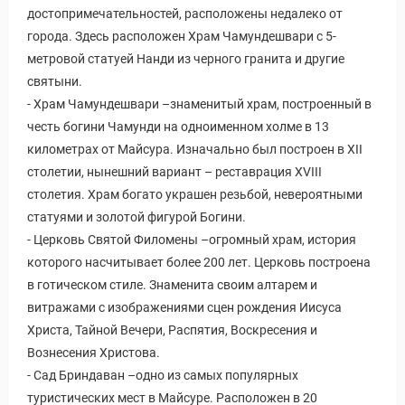
достопримечательностей, расположены недалеко от
города. Здесь расположен Храм Чамундешвари с 5-
метровой статуей Нанди из черного гранита и другие
святыни.
- Храм Чамундешвари –знаменитый храм, построенный в
честь богини Чамунди на одноименном холме в 13
километрах от Майсура. Изначально был построен в XII
столетии, нынешний вариант – реставрация XVIII
столетия. Храм богато украшен резьбой, невероятными
статуями и золотой фигурой Богини.
- Церковь Святой Филомены –огромный храм, история
которого насчитывает более 200 лет. Церковь построена
в готическом стиле. Знаменита своим алтарем и
витражами с изображениями сцен рождения Иисуса
Христа, Тайной Вечери, Распятия, Воскресения и
Вознесения Христова.
- Сад Бриндаван –одно из самых популярных
туристических мест в Майсуре. Расположен в 20