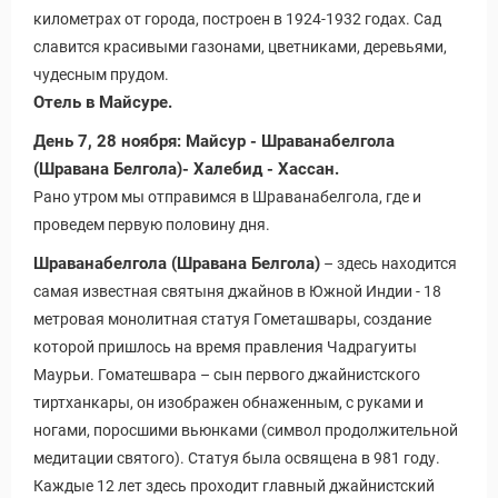
километрах от города, построен в 1924-1932 годах. Сад
славится красивыми газонами, цветниками, деревьями,
чудесным прудом.
Отель в Майсуре.
День 7, 28 ноября: Майсур - Шраванабелгола
(Шравана Белгола)- Халебид - Хассан.
Рано утром мы отправимся в Шраванабелгола, где и
проведем первую половину дня.
Шраванабелгола (Шравана Белгола)
– здесь находится
самая известная святыня джайнов в Южной Индии - 18
метровая монолитная статуя Гометашвары, создание
которой пришлось на время правления Чадрагуиты
Маурьи. Гоматешвара – сын первого джайнистского
тиртханкары, он изображен обнаженным, с руками и
ногами, поросшими вьюнками (символ продолжительной
медитации святого). Статуя была освящена в 981 году.
Каждые 12 лет здесь проходит главный джайнистский