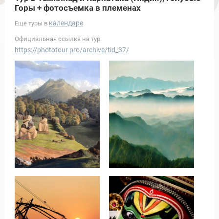
Горы + фотосъемка в племенах
календаре
Еще туры в
Официальная ссылка на тур:
https://phototour.pro/archive/tid_37/