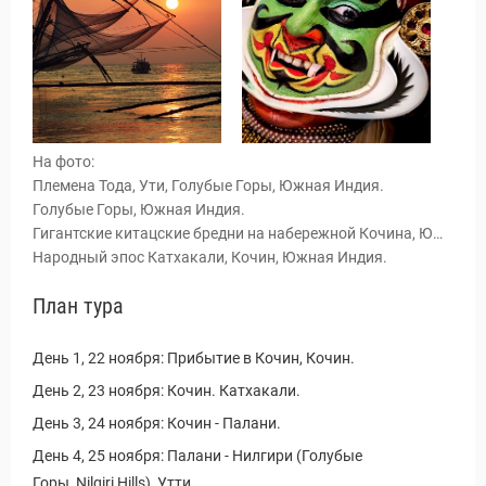
На фото:
Племена Тода, Ути, Голубые Горы, Южная Индия.
Голубые Горы, Южная Индия.
Гигантские китацские бредни на набережной Кочина, Южная Индия.
Народный эпос Катхакали, Кочин, Южная Индия.
План тура
ы и Туры
День 1, 22 ноября: Прибытие в Кочин, Кочин.
День 2, 23 ноября: Кочин. Катхакали.
День 3, 24 ноября: Кочин - Палани.
День 4, 25 ноября: Палани - Нилгири (Голубые
Горы, Nilgiri Hills), Утти.