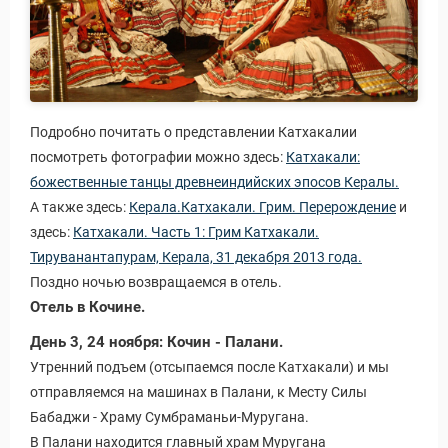
Подробно почитать о представлении Катхакалии
посмотреть фотографии можно здесь:
Катхакали:
божественные танцы древнеиндийских эпосов Кералы.
А также здесь:
Керала.Катхакали. Грим. Перерождение
и
здесь:
Катхакали. Часть 1: Грим Катхакали.
Тируванантапурам, Керала, 31 декабря 2013 года.
Поздно ночью возвращаемся в отель.
Отель в Кочине.
День 3, 24 ноября: Кочин - Палани.
Утренний подъем (отсыпаемся после Катхакали) и мы
отправляемся на машинах в Палани, к Месту Силы
Бабаджи - Храму Сумбраманьи-Муругана.
В Палани находится главный храм Муругана