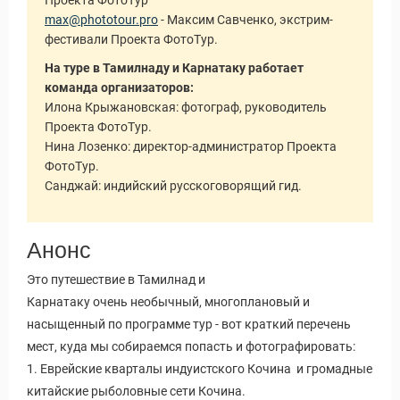
Проекта ФотоТур
max@phototour.pro
- Максим Савченко, экстрим-
фестивали Проекта ФотоТур.
На туре в Тамилнаду и Карнатаку работает
команда организаторов:
Илона Крыжановская: фотограф, руководитель
Проекта ФотоТур.
Нина Лозенко: директор-администратор Проекта
ФотоТур.
Санджай: индийский русскоговорящий гид.
Анонс
Это путешествие в Тамилнад и
Карнатаку очень необычный, многоплановый и
насыщенный по программе тур - вот краткий перечень
мест, куда мы собираемся попасть и фотографировать:
1. Еврейские кварталы индуистского Кочина и громадные
китайские рыболовные сети Кочина.