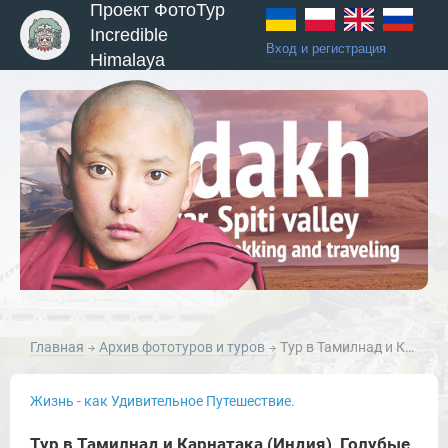
Проект ФотоТур
Incredible
Вход и регистрация
Himalaya
Главная
Архив фототуров и туров
Тур в Тамилнад и Карнатака (Индия), Голубые Горы + фотосъемка в племенах
Жизнь - как Удивительное Путешествие.
Тур в Тамилнад и Карнатака (Индия), Голубые