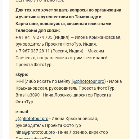
СЕЙЧАС УТОЧНЯЮТСЯ.
Для тех, кто хочет задать вопросы по организации
и участию в путешествии по Тамилнаду и
Карнатаке, пожалуйста, связывайтесь с нами:
Телефоны для связи:
+ 91 94 19 274 735 (Индия) — Илона Крыжановская,
руководитель Проекта ФотоТур, Индия.
+ 7 967 037 28 11 (Россия, Индия) - Максим
Савченко, направление экстрим-фестивалей
Проекта ФотоТур.
skype:
il-il-il (либо искать по мейлу
il@phototour.pro
) - Илона
Крыжановская, руководитель Проекта ФотоТур.
Brasilia3090 - Нина Лозенко, директор Проекта
ФотоТур.
e-mail:
il@phototour.pro
- Илона Крыжановская,
руководитель Проекта ФотоТур
nina@phototour.pro
- Нина Лозенко, директор