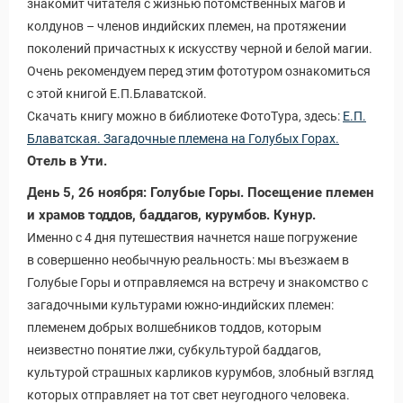
знакомит читателя с жизнью потомственных магов и
колдунов – членов индийских племен, на протяжении
поколений причастных к искусству черной и белой магии.
Очень рекомендуем перед этим фототуром ознакомиться
с этой книгой Е.П.Блаватской.
Скачать книгу можно в библиотеке ФотоТура, здесь:
Е.П.
Блаватская. Загадочные племена на Голубых Горах.
Отель в Ути.
День 5, 26 ноября: Голубые Горы. Посещение племен
и храмов тоддов, баддагов, курумбов. Кунур.
Именно с 4 дня путешествия начнется наше погружение
в совершенно необычную реальность: мы въезжаем в
Голубые Горы и отправляемся на встречу и знакомство с
загадочными культурами южно-индийских племен:
племенем добрых волшебников тоддов, которым
неизвестно понятие лжи, субкультурой баддагов,
культурой страшных карликов курумбов, злобный взгляд
которых отправляет на тот свет неугодного человека.