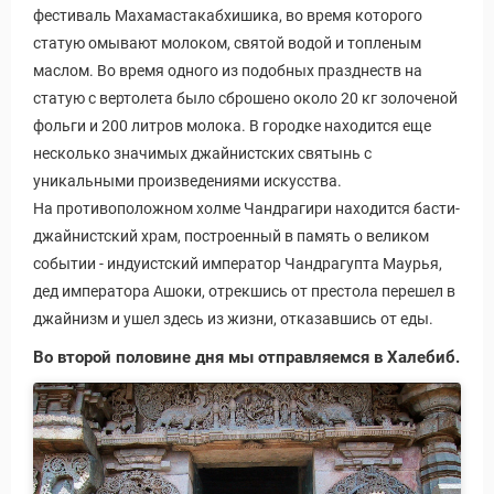
фестиваль Махамастакабхишика, во время которого
статую омывают молоком, святой водой и топленым
маслом. Во время одного из подобных празднеств на
статую с вертолета было сброшено около 20 кг золоченой
фольги и 200 литров молока. В городке находится еще
несколько значимых джайнистских святынь с
уникальными произведениями искусства.
На противоположном холме Чандрагири находится басти-
джайнистский храм, построенный в память о великом
событии - индуистский император Чандрагупта Маурья,
дед императора Ашоки, отрекшись от престола перешел в
джайнизм и ушел здесь из жизни, отказавшись от еды.
Во второй половине дня мы отправляемся в Халебиб.