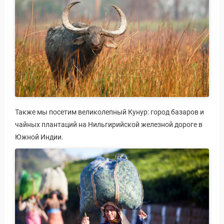
Также мы посетим великолепный Кунур: город базаров и
чайных плантаций на Нильгирийской железной дороге в
Южной Индии.
 Service Дахаб