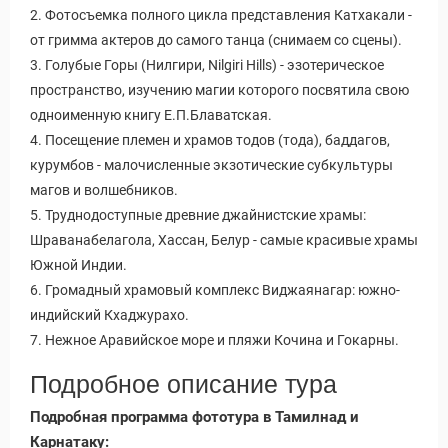
Статьи
2. Фотосъемка полного цикла представления Катхакали -
от гримма актеров до самого танца (снимаем со сцены).
3. Голубые Горы (Нилгири, Nilgiri Hills) - эзотерическое
пространство, изучению магии которого посвятила свою
одноименную книгу Е.П.Блаватская.
4. Посещение племен и храмов тодов (тода), баддагов,
курумбов - малочисленные экзотические субкультуры
магов и волшебников.
5. Труднодоступные древние джайнистские храмы:
Шраванабелагола, Хассан, Белур - самые красивые храмы
Южной Индии.
6. Громадный храмовый комплекс Виджаянагар: южно-
индийский Кхаджурахо.
7. Нежное Аравийское море и пляжи Кочина и Гокарны.
Подробное описание тура
Подробная программа фототура в Тамилнад и
Карнатаку: