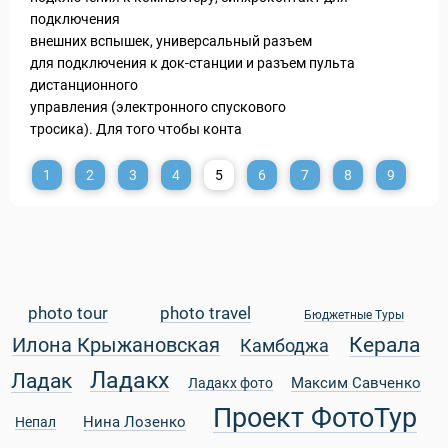
подключения
внешних вспышек, универсальный разъем
для подключения к док-станции и разъем пульта
дистанционного
управления (электронного спускового
тросика). Для того чтобы конта
1
2
3
4
5
6
7
8
9
photo tour
photo travel
Бюджетные Туры
Керала
Илона Крыжановская
Камбоджа
Ладакх
Ладак
Максим Савченко
Ладакх фото
Проект ФотоТур
Нина Лозенко
Непал