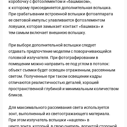
коробочку с фотоэлементом и «башмаком»,
к которому присоединяется дополнительная вспышка.
При срабатывании встроенной вспышки фотоаппарата
ее световой импульс улавливается фотоэлементом
ловушки, которая замыкает контакт «башмака» и
тем самым включает внешнюю вспышку.
При выборе дополнительной вспышки следует
отдавать предпочтение моделям с поворачивающейся
головкой излучателя. При фотографировании в
помещении можно направить ее под углом в потолок:
объект съемки будет освещен отраженным, рассеянным
светом. Полученные при таком освещении кадры
отличаются реалистичностью деталей, хорошей
пространственной глубиной и минимальным количеством
бликов.
Для максимального рассеивания света используется
зонт, выполненный из светоотражающего материала.
Статьи
При этом излучатель вспышки «нацелен» в
центр зонта, который, в свою очередь, вогнутой стороной