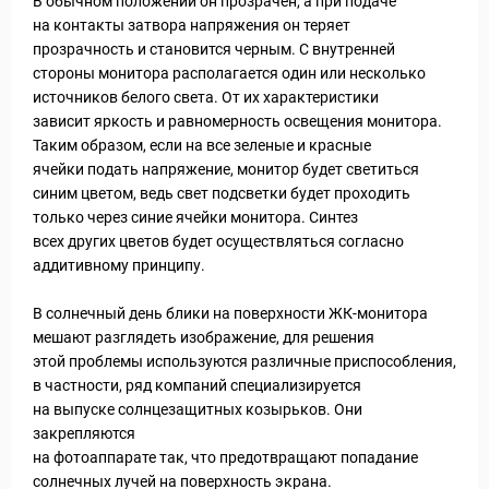
В обычном положении он прозрачен, а при подаче
на контакты затвора напряжения он теряет
прозрачность и становится черным. С внутренней
стороны монитора располагается один или несколько
источников белого света. От их характеристики
зависит яркость и равномерность освещения монитора.
Таким образом, если на все зеленые и красные
ячейки подать напряжение, монитор будет светиться
синим цветом, ведь свет подсветки будет проходить
ры
только через синие ячейки монитора. Синтез
всех других цветов будет осуществляться согласно
аддитивному принципу.
В солнечный день блики на поверхности ЖК-монитора
мешают разглядеть изображение, для решения
этой проблемы используются различные приспособления,
в частности, ряд компаний специализируется
на выпуске солнцезащитных козырьков. Они
закрепляются
на фотоаппарате так, что предотвращают попадание
солнечных лучей на поверхность экрана.