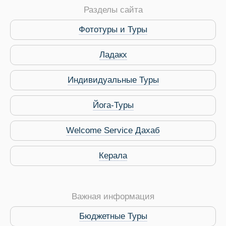
Разделы сайта
Фототуры и Туры
ры
Ладакх
Индивидуальные Туры
Путеводитель по Инд
Йога-Туры
Welcome Service Дахаб
Керала
Важная информация
Бюджетные Туры