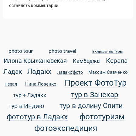
оставлять комментарии.
photo tour
photo travel
Бюджетные Туры
Керала
Илона Крыжановская
Камбоджа
Ладакх
Ладак
Максим Савченко
Ладакх фото
Проект ФотоТур
Нина Лозенко
Непал
Статьи
тур в Занскар
тур + Ладакх
тур в долину Спити
тур в Индию
фототуризм
фототур в Ладакх
фотоэкспедиция
уальные Туры