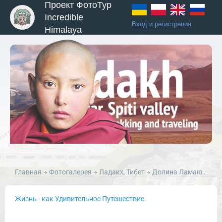
Проект ФотоТур
Incredible
Вход и регистрация
Himalaya
ы и Туры
Главная
Фотогалерея
Ладакх, Тибет
Долина Ламаюру, Ладакх
Жизнь - как Удивительное Путешествие.
Новости и Отчеты