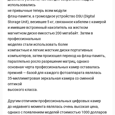
использовались
не привычные теперь всем модули
флэш-памяти, а громоздкое устройство DSU (Digital
Storage Unit), весившее 5 кг, связанное кабелем с камерой
и имевшее встроенный накопитель на жестком
магнитном диске емкостью 200 мегабайт. Затем в
профессиональных
моделях стали использовать более
компактные и легкие жесткие диски портативных
компьютеров, затем произошел переход на флэш-память,
параллельно росло разрешение матриц, однако
основная черта профессиональных камер оставалась
уальные Туры
прежней — базой для каждого фотоаппарата являлась
35-миллиметровая зеркальная камера со сменной
оптикой
высокого класса.
Другим отличием профессиональных цифровых камер
до недавнего момента являлась очень высокая цена,
однако с появлением моделей стоимостью 1000 долларов