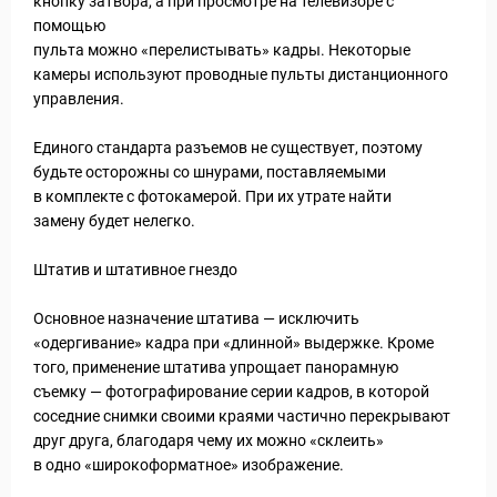
кнопку затвора, а при просмотре на телевизоре с
помощью
пульта можно «перелистывать» кадры. Некоторые
камеры используют проводные пульты дистанционного
управления.
Единого стандарта разъемов не существует, поэтому
будьте осторожны со шнурами, поставляемыми
в комплекте с фотокамерой. При их утрате найти
замену будет нелегко.
Штатив и штативное гнездо
Основное назначение штатива — исключить
«одергивание» кадра при «длинной» выдержке. Кроме
того, применение штатива упрощает панорамную
съемку — фотографирование серии кадров, в которой
соседние снимки своими краями частично перекрывают
друг друга, благодаря чему их можно «склеить»
в одно «широкоформатное» изображение.