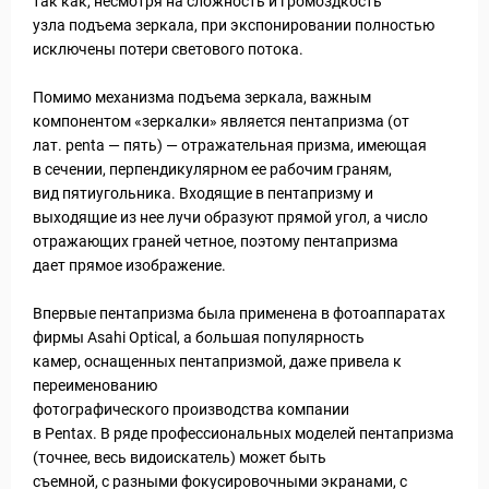
так как, несмотря на сложность и громоздкость
узла подъема зеркала, при экспонировании полностью
исключены потери светового потока.
Помимо механизма подъема зеркала, важным
компонентом «зеркалки» является пентапризма (от
лат. penta — пять) — отражательная призма, имеющая
в сечении, перпендикулярном ее рабочим граням,
вид пятиугольника. Входящие в пентапризму и
выходящие из нее лучи образуют прямой угол, а число
отражающих граней четное, поэтому пентапризма
дает прямое изображение.
Впервые пентапризма была применена в фотоаппаратах
фирмы Asahi Optical, а большая популярность
камер, оснащенных пентапризмой, даже привела к
переименованию
фотографического производства компании
Путеводитель по Инд
в Pentax. В ряде профессиональных моделей пентапризма
(точнее, весь видоискатель) может быть
съемной, с разными фокусировочными экранами, с