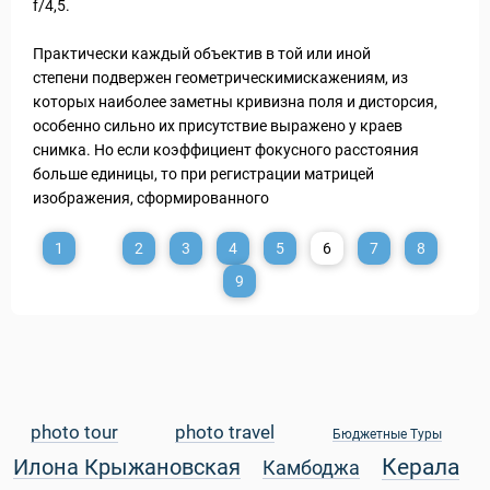
f/4,5.
Практически каждый объектив в той или иной
степени подвержен геометрическимискажениям, из
которых наиболее заметны кривизна поля и дисторсия,
особенно сильно их присутствие выражено у краев
снимка. Но если коэффициент фокусного расстояния
больше единицы, то при регистрации матрицей
изображения, сформированного
1
2
3
4
5
6
7
8
9
photo tour
photo travel
Бюджетные Туры
Керала
Илона Крыжановская
Камбоджа