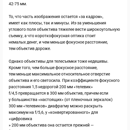
42-75 мм.
 Service Дахаб
То, что часть изображения остается «за кадром»,
имеет как плюсы, так и минусы. Из-за уменьшения
углового поля объектива тяжелее вести широкоугольную
съемку, а что короткофокусная оптика стоит
немалых денег, и чем меньше фокусное расстояние,
тем объектив дороже.
Однако объективы для телесъемки тоже недешевы.
Кроме того, чем больше фокусное расстояние,
тем меньше максимальное относительное отверстие
объектива и его светосила. При коэффициенте фокусного
расстояния 1,5 недорогой 200 мм «телевик»
f/4,5 превращается в 300 мм объектив, причем если
у большинства «настоящих» (от пленочных зеркалок)
300 мм «телевиков» диафрагму можно раскрыть
максимум на f/5,6, у «конвертированного» для
«цифровика
» 200 мм объектива она остается прежней —