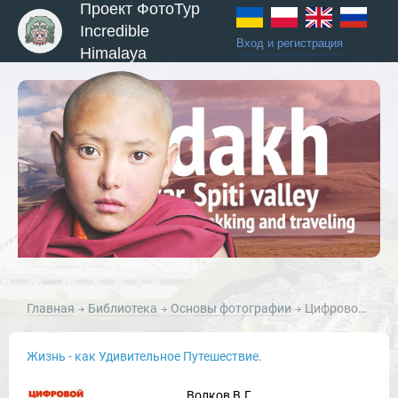
Проект ФотоТур
Incredible
Вход и регистрация
Himalaya
Главная
Библиотека
Основы фотографии
Цифровой фотоаппарат
Жизнь - как Удивительное Путешествие.
Волков В.Г.