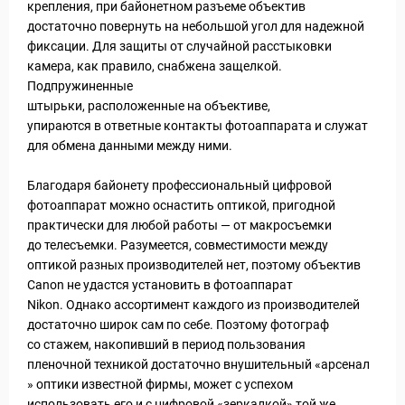
крепления, при байонетном разъеме объектив
достаточно повернуть на небольшой угол для надежной
фиксации. Для защиты от случайной расстыковки
камера, как правило, снабжена защелкой.
Подпружиненные
штырьки, расположенные на объективе,
упираются в ответные контакты фотоаппарата и служат
для обмена данными между ними.
Благодаря байонету профессиональный цифровой
фотоаппарат можно оснастить оптикой, пригодной
практически для любой работы — от макросъемки
до телесъемки. Разумеется, совместимости между
оптикой разных производителей нет, поэтому объектив
Canon не удастся установить в фотоаппарат
Nikon. Однако ассортимент каждого из производителей
достаточно широк сам по себе. Поэтому фотограф
со стажем, накопивший в период пользования
пленочной техникой достаточно внушительный «арсенал
» оптики известной фирмы, может с успехом
использовать его и с цифровой «зеркалкой» той же