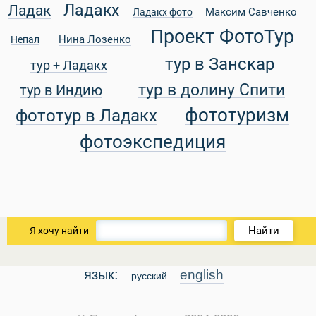
Ладакх
Ладак
Максим Савченко
Ладакх фото
Проект ФотоТур
Нина Лозенко
Непал
тур в Занскар
тур + Ладакх
тур в долину Спити
тур в Индию
фототуризм
фототур в Ладакх
фотоэкспедиция
Найти
Я хочу найти
язык:
english
русский