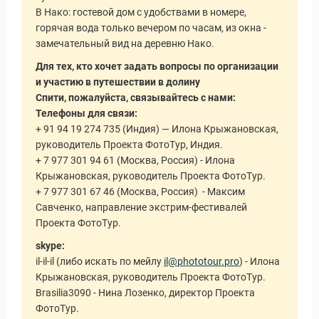
В Нако: гостевой дом с удобствами в номере,
горячая вода только вечером по часам, из окна -
замечательный вид на деревню Нако.
Для тех, кто хочет задать вопросы по организации
и участию в путешествии в долину
Спити, пожалуйста, связывайтесь с нами:
Телефоны для связи:
+ 91 94 19 274 735 (Индия) — Илона Крыжановская,
руководитель Проекта ФотоТур, Индия.
+ 7 977 301 94 61 (Москва, Россия) - Илона
Крыжановская, руководитель Проекта ФотоТур.
+ 7 977 301 67 46 (Москва, Россия) - Максим
Савченко, направление экстрим-фестивалей
Проекта ФотоТур.
skype:
il-il-il (либо искать по мейлу
il@phototour.pro
) - Илона
Крыжановская, руководитель Проекта ФотоТур.
Brasilia3090 - Нина Лозенко, директор Проекта
ФотоТур.