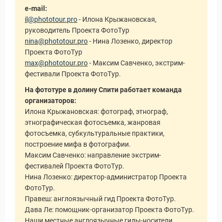
e-mail:
il@phototour.pro
- Илона Крыжановская,
руководитель Проекта ФотоТур
nina@phototour.pro
- Нина Лозенко, директор
Проекта ФотоТур
max@phototour.pro
- Максим Савченко, экстрим-
фестивали Проекта ФотоТур.
На фототуре в долину Спити работает команда
организаторов:
Илона Крыжановская: фотограф, этнограф,
этнографическая фотосъемка, жанровая
фотосъемка, субкультуральные практики,
построение мифа в фотографии.
Максим Савченко: направление экстрим-
фестивалей Проекта ФотоТур.
Нина Лозенко: директор-администратор Проекта
ФотоТур.
Правеш: англоязычный гид Проекта ФотоТур.
Дава Ле: помощник-организатор Проекта ФотоТур.
Наши местные англоязычные гиды-носители