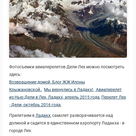
Фотосъемки авиаперелетов Дели-Лех можно посмотреть
здесь:
Возвращение домой. Блог ЖЖ Илоны
Крыжановской.
,
Мы вернулись в Ладакх!
,
Авиаперелет
из Нью Дели в Лех, Ладакх, апрель 2015 года
,
Перелет Лех
- Дели, октябрь 2016 года
.
Прилетаем в
Ладакх
, самолет разворачивается над
долиной и садится в единственном аэропорту Ладакха - в
городе Лех.
 Service Дахаб