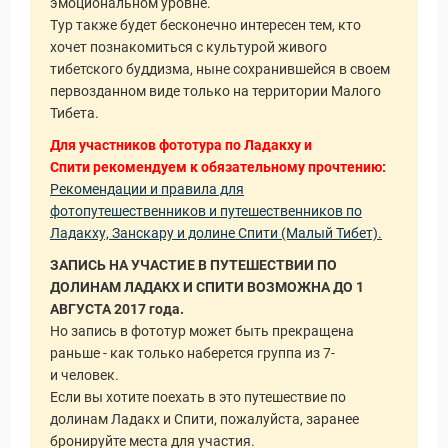
эмоциональном уровне.
Тур также будет бесконечно интересен тем, кто
хочет познакомиться с культурой живого
тибетского буддизма, ныне сохранившейся в своем
первозданном виде только на территории Малого
Тибета.
Для участников фототура по Ладакху и
уальные Туры
Спити рекомендуем к обязательному прочтению:
Рекомендации и правила для
фотопутешественников и путешественников по
Ладакху, Занскару и долине Спити (Малый Тибет).
ЗАПИСЬ НА УЧАСТИЕ В ПУТЕШЕСТВИИ ПО
ДОЛИНАМ ЛАДАКХ И СПИТИ ВОЗМОЖНА ДО 1
АВГУСТА 2017 года.
Но запись в фототур может быть прекращена
раньше - как только наберется группа из 7-
и человек.
Если вы хотите поехать в это путешествие по
долинам Ладакх и Спити, пожалуйста, заранее
бронируйте места для участия.