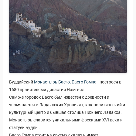
Буддийский
Монастырь Басго, Басго Гомпа
- построен в
1680 правителями династии Намгьял.
Сам же городок Басго был известен с древности и
упомянается в Ладакхских Хрониках, как политический и
культурный центр и бывшая столица Нижнего Ладакха.
Монастырь славится уникальными фресками XVI века и
статуей Будды.
Басго Гомпа стоит на крутых скалах и имеет