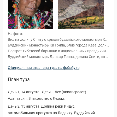
На фото:
Вид на долину Спиту с крыши буддийского монастыря Ки Гонпа.
Буддийский монастырь Ки Гонпа, близ города Каза, долина Спити, штат Химачал Прадеш, Индия.
Портрет тибетской барышни в национальных праздничных украшениях. Каза, долина Спити.
Буддийский монастырь Данкар Гонпа, долина Спити, штат Химачал Прадеш, Индия.
Официальная страница тура на фейсбуке
План тура
ы и Туры
День 1, 14 августа: Дели – Лех (авиаперелет).
Адаптация. Знакомство с Лехом.
День 2, 15 августа: Долина реки Индус,
автомобильная прогулка по Ладакху. Буддийский