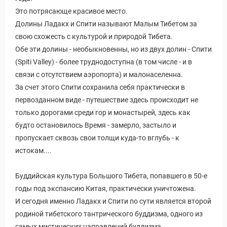
Это потрясающе красивое место.
Долины Ладакх и Спити называют Малым Тибетом за
свою схожесть с культурой и природой Тибета.
Обе эти долины - необыкновенны, но из двух долин - Спити
(Spiti Valley) - более труднодоступна (в том числе - и в
связи с отсутствием аэропорта) и малонаселенна.
За счет этого Спити сохранила себя практически в
первозданном виде - путешествие здесь происходит не
только дорогами среди гор и монастырей, здесь как
будто остановилось Время - замерло, застыло и
пропускает сквозь свои толщи куда-то вглубь - к
ры
истокам....
Буддийская культура Большого Тибета, попавшего в 50-е
годы под экспансию Китая, практически уничтожена.
И сегодня именно Ладакх и Спити по сути является второй
родиной тибетского тантрического буддизма, одного из
самых мистических направлений буддизма.