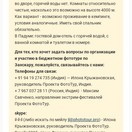
Статьи
во дворе, горячей воды нет. Комнаты относительно
чистые, насколько это возможно на высоте 4000 м.
Как вариант - возможно проживание в кемпинге,
условия аналогичные. Иметь свой спальник
обязательно.
В Падуме: гостевой дом-отель с горячей водой, с
ванной комнатой и туалетом в номере.
Для тех, кто хочет задать вопросы по организации
и участию в бюджетном фототуре по
Занскару, пожалуйста, связывайтесь с нами:
Телефоны для связи:
+ 91 94 19 274 735 (Индия) — Илона Крыжановская,
руководитель Проекта ФотоТур, Индия.
+ 7 967 037 28 11 (Россия, Индия) - Максим
Савченко, направление экстрим-фестивалей
Проекта ФотоТур.
skype:
il-il-il (либо искать по мейлу
il@phototour.pro
) - Илона
Крыжановская, руководитель Проекта ФотоТур.