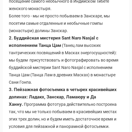
посещение самого необычного в Индийском Тибете
женского монастыря.
Более того - мы не просто побываем в Занскаре, мы
посетим самые отдаленные и необычные гомпы
(монастыри) долины Занскар.
2. Буддийская мистерия Sant Naro Nasjal с
исполнением Танца Цам
(Танец лам высоких
тантрических посвящений в Масках энергосущностей):
мы будем присутствовать и фотографировать во время
буддийской мистерии Sant Naro Nasjal с исполнением
Танца Цам (Танца Лам в древних Масках) в монастыре
Сани Гонпа.
3. Пейзажная фотосъемка в четырех красивейших
долинах: Ладакх, Занскар, Ламаюру и Да
Ханну.
Программа фототура действительно построена
так, что мы не только побываем в красивейших местах
этих трех долин, но и будем иметь достаточное время и
условия для пейзажной и панорамной фотосъемки.