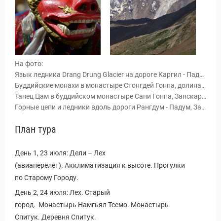
На фото:
Язык ледника Drang Drung Glacier на дороге Каргил - Падум, Занскар, Индия.
Буддийские монахи в монастыре Стонгдей Гонпа, долина Падума, Занскар, Индия.
Танец Цам в буддийском монастыре Сани Гонпа, Занскар, Индия.
Горные цепи и ледники вдоль дороги Рангдум - Падум, Занскар, Индия.
План тура
ы и Туры
День 1, 23 июля: Дели – Лех
(авиаперелет). Акклиматизация к высоте. Прогулки
по Старому Городу.
День 2, 24 июля: Лех. Старый
город. Монастырь Намгьял Тсемо. Монастырь
Спитук. Деревня Спитук.