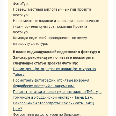
ФотоТур.
Правеш: местный англоязычный гид Проекта
ФотоТур.
Наши местные ладакхи и занскари англоязычные
гиды-носители культуры, команда Проекта
ФотоТур.
Команда водителей-проводников по всему
маршруту фототура.
В плане индивидуальной подготовки к фототуру в
Занскар рекомендуем почитать и посмотреть
следующие статьи Проекта ФотоТур:
Посмотреть фотографии из наших фототуров по
Тибету.
Посмотреть фотографии, отснятые во время
буддийских мистерий с Танцем Цам.
Почитать статьи о наших путешествиях по Тибету, в
том числе и о буддийской мистерии Танец Цам.
Сакральные Автопортреты: Как снимать Танец
Цам?
Фотоотчеты из фототуров по Занскару: