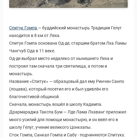
Спитук Гомпа
— буддийский монастырь Традиции Гелуг
находится в 8 км от Леха.
Спитук Гомпа основана Од-де, старшим братом Лха Ламы
Чангчуб Ода в 11 веке.
Од-де выбрал место недалеко от нынешнего Леха и
построил там сначала три святилища, а потом и
монастырь.
Название «Спитук» — образцовый дал ему Ринчен Санпо
(лоцава), который посетил его и был удивлён его
благочестивой общиной.
Сначала, монастырь вошёл в школу Кадампа.
Дрармараджа Такспа Бум — Лде Лама Лхаванг приложил
много усилий для помощи монастырю, и он ввёл его в
школу Гелуг, учение великого Цонкхапы.
Сток Гомпа, Санкал Гомпа и Сабу - подчиняются Спитуку.