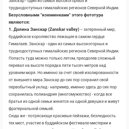
Занскар - один из самых высокогорных и
труднодоступных гималайских регионов Северной Индии.
Безусловными "изюминками" этого фототура
являются:
1. Долина Занскар (Zanskar valley)
– затерянный мир,
буддийское королевство лежащее в самом сердце
Гималаев. Занскар - один из самых высокогорных и
труднодоступных гималайских регионов Северной Индии.
Попасть туда можно только летом, преодолев сложный
перевал на высоте порядка пяти тысяч метров над
уровнем моря. Но именно за счет своей изолированности
от внешнего мира Занскар до сих пор сохранил свой
первобытный уклад - например, именно здесь до сих пор
сохранилась полиандрия (многомужество) - когда все
братья из одной семьи женятся на одной девушке и живут
фратернальной семьей.
Сюда же - потрясающе красивые пейзажи, безлюдность
тех мест, участие в буддийском фестивале-мистерии и