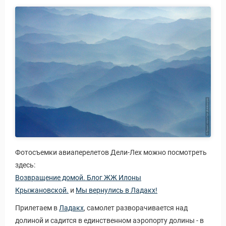
Фотосъемки авиаперелетов Дели-Лех можно посмотреть
здесь:
Возвращение домой. Блог ЖЖ Илоны
Крыжановской.
и
Мы вернулись в Ладакх!
Прилетаем в
Ладакх
, самолет разворачивается над
долиной и садится в единственном аэропорту долины - в
 Service Дахаб