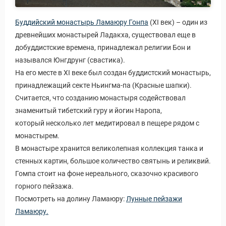
Буддийский монастырь Ламаюру Гонпа
(XI век) – один из
древнейших монастырей Ладакха, существовал еще в
добуддистские времена, принадлежал религии Бон и
назывался Юнгдрунг (свастика).
На его месте в XI веке был создан буддистский монастырь,
принадлежащий секте Ньингма-па (Красные шапки).
Считается, что созданию монастыря содействовал
знаменитый тибетский гуру и йогин Наропа,
который несколько лет медитировал в пещере рядом с
монастырем.
В монастыре хранится великолепная коллекция танка и
стенных картин, большое количество святынь и реликвий.
Гомпа стоит на фоне нереального, сказочно красивого
горного пейзажа.
Посмотреть на долину Ламаюру:
Лунные пейзажи
Ламаюру.