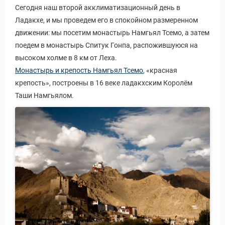
Сегодня наш второй акклиматизационный день в
Ладакхе, и мы проведем его в спокойном размеренном
движении: мы посетим монастырь Намгьял Тсемо, а затем
поедем в монастырь Спитук Гонпа, распожившуюся на
высоком холме в 8 км от Леха.
Монастырь и крепость Намгьял Тсемо
, «красная
крепость», построены в 16 веке ладакхским Королём
Таши Намгьялом.