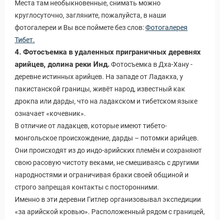
Места там необыкновенные, снимать можно
круглосуточно, загляните, пожалуйста, в наши
фотогалереи и Вы все поймете без слов:
Фотогалерея
Тибет.
4. Фотосъемка в удаленных приграничных деревнях
арийцев, долина реки Инд.
Фотосъемка в Дха-Хану -
деревне истинных арийцев. На западе от Ладакха, у
пакистанской границы, живёт народ, известный как
дрокпа или дарды, что на ладакском и тибетском языке
означает «кочевник».
В отличие от ладакцев, которые имеют тибето-
монгольское происхождение, дарды – потомки арийцев.
ры
Они происходят из до индо-арийских племён и сохраняют
свою расовую чистоту веками, не смешиваясь с другими
народностями и ограничивая браки своей общиной и
строго запрещая контакты с посторонними.
Именно в эти деревни Гитлер организовывал экспедиции
«за арийской кровью». Расположенный рядом с границей,