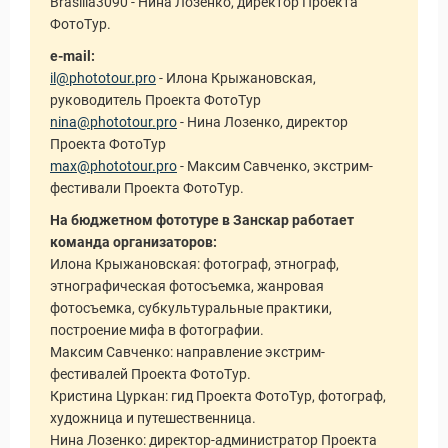
Brasilia3090 - Нина Лозенко, директор Проекта
ФотоТур.
e-mail:
il@phototour.pro
- Илона Крыжановская,
руководитель Проекта ФотоТур
nina@phototour.pro
- Нина Лозенко, директор
Проекта ФотоТур
уальные Туры
max@phototour.pro
- Максим Савченко, экстрим-
фестивали Проекта ФотоТур.
На бюджетном фототуре в Занскар работает
команда организаторов:
Илона Крыжановская: фотограф, этнограф,
этнографическая фотосъемка, жанровая
фотосъемка, субкультуральные практики,
построение мифа в фотографии.
Максим Савченко: направление экстрим-
фестивалей Проекта ФотоТур.
Кристина Цуркан: гид Проекта ФотоТур, фотограф,
художница и путешественница.
Нина Лозенко: директор-администратор Проекта