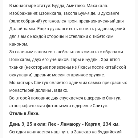
В монастыре статуи: Будда, Амитаюс, Махакала.
Изображения: Цзонкхапа, Такспа Бум-Лде. В дукханге
(зале собраний) установлен трон, предназначенный для
Далай-ламы. Ещё в дукханге есть по пять рядов сидений
для Лам с каждой стороны и стеллажи с Тибетским
каноном.
За главным залом есть небольшая комната с образами
Цонкхапы, двух его учеников, Тары и Будды. Хранятся
тханки (некоторые привезены из Лхасы после китайской
оккупации), древние маски, старинное оружие.
Монастырь Спитук является одним из самых прекрасных
монастырей долины Ладакх.
Во второй половине дня спускаемся в деревню Спитук,
этнографическая фотосъемка в деревне Спитук.
Отель в Лехе.
День 3, 25 июля: Лех - Ламаюру - Каргил, 234 км.
Сегодня начинается наш путь в Занскар на буддийский