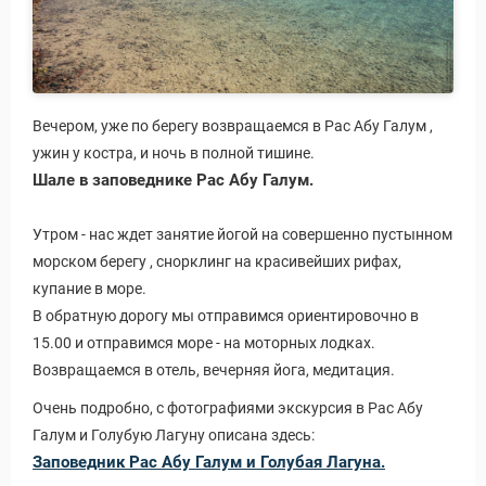
Вечером, уже по берегу возвращаемся в Рас Абу Галум ,
ужин у костра, и ночь в полной тишине.
Шале в заповеднике Рас Абу Галум.
Утром - нас ждет занятие йогой на совершенно пустынном
морском берегу , снорклинг на красивейших рифах,
купание в море.
В обратную дорогу мы отправимся ориентировочно в
15.00 и отправимся море - на моторных лодках.
Возвращаемся в отель, вечерняя йога, медитация.
Очень подробно, с фотографиями экскурсия в Рас Абу
Галум и Голубую Лагуну описана здесь:
Заповедник Рас Абу Галум и Голубая Лагуна.