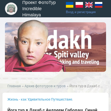
Проект ФотоТур
Incredible
Вход и регистрация
Himalaya
Главная
Архив фототуров и туров
Йога тур в Дахаб с Андреем Сабодаш, Синай, Египет.
Жизнь - как Удивительное Путешествие.
Йога тур в Дахаб с Андреем Сабодаш, Синай,