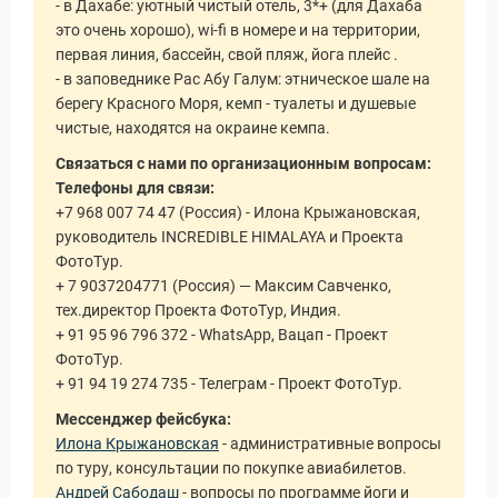
- в Дахабе: уютный чистый отель, 3*+ (для Дахаба
это очень хорошо), wi-fi в номере и на территории,
первая линия, бассейн, свой пляж, йога плейс .
- в заповеднике Рас Абу Галум: этническое шале на
берегу Красного Моря, кемп - туалеты и душевые
чистые, находятся на окраине кемпа.
Связаться с нами по организационным вопросам:
Телефоны для связи:
+7 968 007 74 47 (Россия) - Илона Крыжановская,
руководитель INCREDIBLE HIMALAYA и Проекта
ФотоТур.
+ 7 9037204771 (Россия) — Максим Савченко,
тех.директор Проекта ФотоТур, Индия.
+ 91 95 96 796 372 - WhatsApp, Вацап - Проект
ФотоТур.
+ 91 94 19 274 735 - Телеграм - Проект ФотоТур.
Мессенджер фейсбука:
Илона Крыжановская
- административные вопросы
по туру, консультации по покупке авиабилетов.
Андрей Сабодаш
- вопросы по программе йоги и