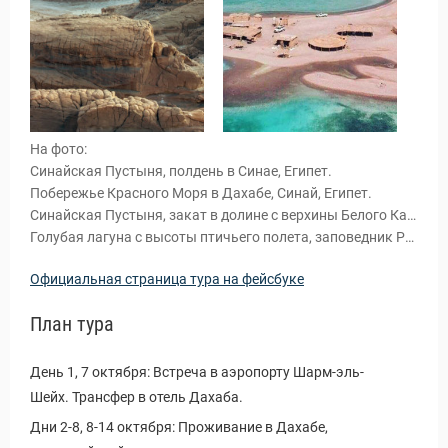
На фото:
Синайская Пустыня, полдень в Синае, Египет.
Побережье Красного Моря в Дахабе, Синай, Египет.
Синайская Пустыня, закат в долине с верхины Белого Каньона, Дахаб, Египет.
Голубая лагуна с высоты птичьего полета, заповедник Рас Абу Галум.
Официальная страница тура на фейсбуке
ы и Туры
План тура
День 1, 7 октября: Встреча в аэропорту Шарм-эль-
Шейх. Трансфер в отель Дахаба.
Дни 2-8, 8-14 октября: Проживание в Дахабе,