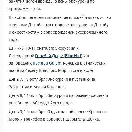
занятия йогой дважды в день, экскурсии по
программе тура.
В свободное время посещение пляжей и знакомство
с рифами Дахаба, пешеходные прогулки по Дахабу
и окрестностям в сопровождении русскоязычного
гида.
Дни 4-5, 10-11 октября: Экскурсия к
Легендарной
Голубой Дыре (Blue Holl)
и в
заповедник
Ras-abu-Galum
, ночевка в этнических
шале на берегу Красного Моря, йога в воде.
День 7, 13 октября: Экскурсия в пустыню на
Закрытый и Белый Каньоны.
День 8, 14 октября: Экскурсия на самый красивый
риф Синая - Айлендс, йога в воде.
День 9, 15 октября: Отдых на побережье Красного
Моря и трансфер в аэропорт Шарм-эль-Шейха.