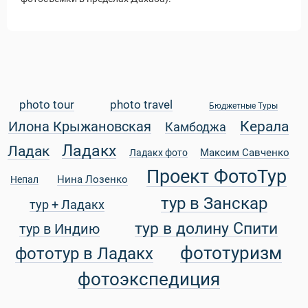
photo tour
photo travel
Бюджетные Туры
Керала
Илона Крыжановская
Камбоджа
Ладакх
Ладак
Максим Савченко
Ладакх фото
Проект ФотоТур
Нина Лозенко
Непал
тур в Занскар
тур + Ладакх
тур в долину Спити
тур в Индию
фототуризм
фототур в Ладакх
Виза в Индию
фотоэкспедиция