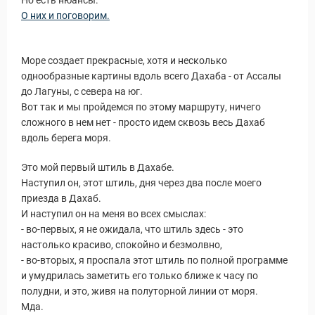
Но есть нюансы.
О них и поговорим.
Море создает прекрасные, хотя и несколько
однообразные картины вдоль всего Дахаба - от Ассалы
до Лагуны, с севера на юг.
Вот так и мы пройдемся по этому маршруту, ничего
сложного в нем нет - просто идем сквозь весь Дахаб
вдоль берега моря.
Это мой первый штиль в Дахабе.
Наступил он, этот штиль, дня через два после моего
приезда в Дахаб.
ы и Туры
И наступил он на меня во всех смыслах:
- во-первых, я не ожидала, что штиль здесь - это
настолько красиво, спокойно и безмолвно,
- во-вторых, я проспала этот штиль по полной программе
и умудрилась заметить его только ближе к часу по
полудни, и это, живя на полуторной линии от моря.
Мда.