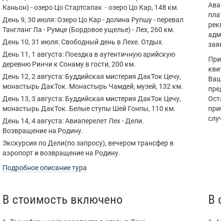
Ава
Каньон) - озеро Цо Стартсапак - озеро Цо Кар, 148 км.
пла
День 9, 30 июля: Озеро Цо Кар - долина Рупшу - перевал
рек
Тангланг Ла - Румце (Бордовое ущелье) - Лех, 260 км.
адм
День 10, 31 июля: Свободный день в Лехе. Отдых.
зая
День 11, 1 августа: Поездка в аутентичную арийскую
При
деревню Ринчи к Сонаму в гости, 200 км.
кви
День 12, 2 августа: Буддийская мистерия ДакТок Цечу,
Ваш
монастырь ДакТок. Монастырь Чамдей, музей, 132 км.
пре
День 13, 3 августа: Буддийская мистерия ДакТок Цечу,
Ост
монастырь ДакТок. Белые ступы Шей Гонпы, 110 км.
при
слу
День 14, 4 августа: Авиаперелет Лех - Дели.
Возвращение на Родину.
Экскурсия по Дели(по запросу), вечером трансфер в
аэропорт и возвращение на Родину.
Подробное описание тура
В стоимость включено
В 