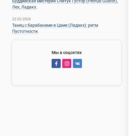
Буддийская мистерия Спитук Густор (Pethub Gustor),
Лех, Ладакх.
22.03.2026
Танец с барабанами в Цаме (Ладакх): ритм
Пустотности.
Мы в соцсетях