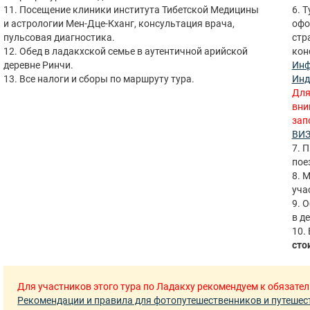
11. Посещение клиники института Тибетской Медицины
6. 
и астрологии Мен-Дце-Кханг, консультация врача,
офо
пульсовая диагностика.
стр
12. Обед в ладакхской семье в аутентичной арийской
кон
деревне Ринчи.
Инф
13. Все налоги и сборы по маршруту тура.
Инд
Для
вни
зап
ВИЗ
7. 
пое
8. 
уча
9. 
в д
10. 
сто
Для участников этого тура по Ладакху рекомендуем к обязате
Рекомендации и правила для фотопутешественников и путешест