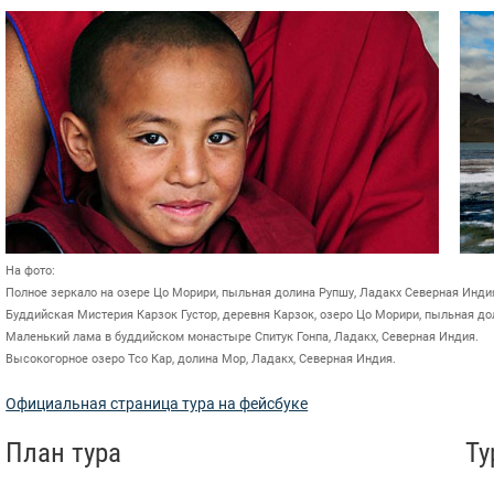
На фото:
Полное зеркало на озере Цо Морири, пыльная долина Рупшу, Ладакх Северная Инди
Буддийская Мистерия Карзок Густор, деревня Карзок, озеро Цо Морири, пыльная до
Маленький лама в буддийском монастыре Спитук Гонпа, Ладакх, Северная Индия.
Высокогорное озеро Тсо Кар, долина Мор, Ладакх, Северная Индия.
Официальная страница тура на фейсбуке
План тура
Ту