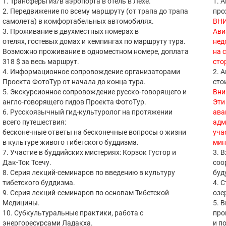
1. Трансферы из/в аэропорта в отель в Лехе.
1. 
2. Передвижение по всему маршруту (от трапа до трапа
про
самолета) в комфортабельных автомобилях.
ВН
3. Проживание в двухместных номерах в
Ави
отелях, гостевых домах и кемпингах по маршруту тура.
нед
Возможно проживание в одноместном номере, доплата
на 
318 $ за весь маршрут.
сто
4. Информационное сопровождение организаторами
2. 
Проекта ФотоТур от начала до конца тура.
сто
5. Экскурсионное сопровождение русско-говорящего и
Вни
англо-говорящего гидов Проекта ФотоТур.
Эти
6. Русскоязычный гид-культуролог на протяжении
ава
всего путешествия:
адм
бесконечные ответы на бесконечные вопросы о жизни
уча
в культуре живого тибетского буддизма.
мин
7. Участие в буддийских мистериях: Корзок Густор и
3. 
Дак-Ток Тсечу.
соо
8. Серия лекций-семинаров по введению в культуру
буду
тибетского буддизма.
4. 
9. Серия лекций-семинаров по основам Тибетской
озе
Медицины.
5. 
10. Субкультуральные практики, работа с
про
энергоресурсами Ладакха.
и п