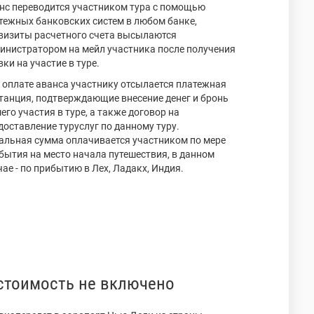
нс переводится участником тура с помощью
тежных банковских систем в любом банке,
визиты расчетного счета высылаются
инистратором на мейл участника после получения
вки на участие в туре.
 оплате аванса участнику отсылается платежная
танция, подтверждающие внесение денег и бронь
его участия в туре, а также договор на
доставление туруслуг по данному туру.
альная сумма оплачивается участником по мере
бытия на место начала путешествия, в данном
чае - по прибытию в Лех, Ладакх, Индия.
стоимость не включено