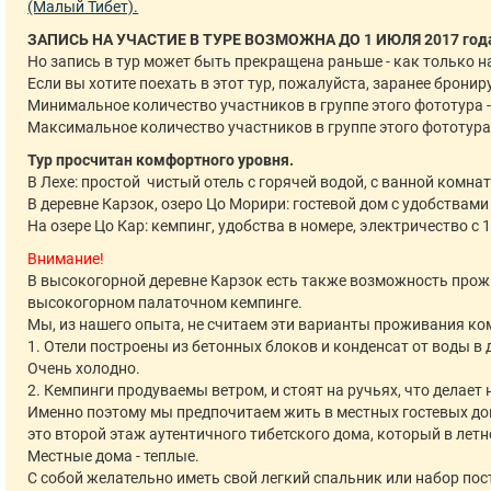
(Малый Тибет).
ЗАПИСЬ НА УЧАСТИЕ В ТУРЕ ВОЗМОЖНА ДО 1 ИЮЛЯ 2017 год
Но запись в тур может быть прекращена раньше - как только на
Если вы хотите поехать в этот тур, пожалуйста, заранее бронир
Минимальное количество участников в группе этого фототура -
Максимальное количество участников в группе этого фототура 
Тур просчитан комфортного уровня.
В Лехе: простой чистый отель с горячей водой, с ванной комнато
В деревне Карзок, озеро Цо Морири: гостевой дом с удобствами 
На озере Цо Кар: кемпинг, удобства в номере, электричество с 1
Внимание!
В высокогорной деревне Карзок есть также возможность прожив
высокогорном палаточном кемпинге.
Мы, из нашего опыта, не считаем эти варианты проживания 
1. Отели построены из бетонных блоков и конденсат от воды в
Очень холодно.
2. Кемпинги продуваемы ветром, и стоят на ручьях, что делает
Именно поэтому мы предпочитаем жить в местных гостевых до
это второй этаж аутентичного тибетского дома, который в летн
Местные дома - теплые.
С собой желательно иметь свой легкий спальник или набор пос