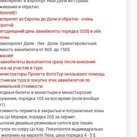
Авиаперелет в аэропорт Нью Дели из страны
живания и обратно.
ИМАНИЕ!
аперелет из Европы до Дели и обратно - очень
орогой:
сегодняшний день авиабилеты порядка 320$ в обе
роны.
Авиаперелет Дели - Лех - Дели. Ориентировочная
имость авиабилета от 80$ -до 150$.
мание!
 авиабилеты выкупаются сразу после внесения
нса на участие в туре:
инистраторы Проекта ФотоТур оказывают помощь
стникам тура в покупке этих авиабилетов по
имальной стоимости.
Входные билеты в монастыри и монастырские
ружения, порядка 10$ на все время (если вообще
т).
Стоимость пермита в закрытые и пограничные зоны
ра Цо Морири, порядка 20$ за пермит.
Высокие дешевые резиновые сапоги для пеших
гулок по озеру Цо Кар. Покупаются индивидуально
о желанию на маркете Леха, цена порядка 4 - 5 $.