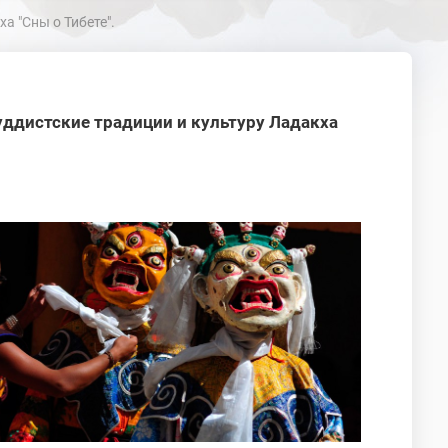
а "Сны о Тибете".
ддистские традиции и культуру Ладакха