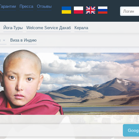
Гарантии
Пресса
Отзывы
Йога-Туры
Welcome Service Дахаб
Керала
и
Виза в Индию
Goog