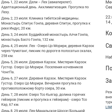
Мес
День 1, 22 июля: Дели – Лех (авиаперелет).
Се
Адаптационный день. Акклиматизация. Прогулка по
Леху.
22.
День 2, 23 июля: Клиника тибетской медицины.
14 
Монастырь Спитук Гонпа, деревня Спитук, прогулка к
реке Индус, 20 км.
Ко
День 3, 24 июля: Буддийский монастырь Алчи Гонпа,
монастырь Басго Гонпа, 132 км.
Св
День 4, 25 июля: Лех - Озеро Цо Морири, деревня Карзок
через Чумотанг, пикник по дороге в полосатых скалах,
258 км.
На
День 5, 26 июля: Деревня Карзок. Мистерия Карзок
По
Густор. Озеро Цо Морири. Поселения кочевников
ЧонгПа.
День 6, 27 июля: Деревня Карзок. Мистерия Карзок
За
Густор. Озеро Цо Морири. Вечерняя прогулка по
противоположному борту озера, 30 км.
Рез
День 7, 28 июля: Озеро Тсо Кьягар, долина горячих
вне
гейзеров (пикник и прогулка к гейзерам) - озеро Тсо
тур
Кар, 67 км.
LIM
День 8, 29 июля: Лех-Манальское Шоссе (Большой