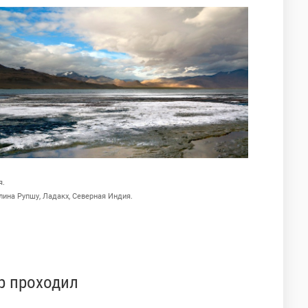
я.
лина Рупшу, Ладакх, Северная Индия.
р проходил