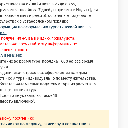
Туристическая он-лайн виза в Индию 75$,
рмляется онлайн за 7 дней до прилета в Индию (для
ан включенных в реестр), остальные получают в
сульствах в установленном порядке.
ормация по оформлению туристической визы в
ию.
 получения e-Visa в Индию, пожалуйста,
мательно прочитайте эту информации по
олнению анкеты:
А В ИНДИЮ.
Питание во время тура: порядка 160$ на все время
здки.
Медицинская страховка: оформляется каждым
стником тура индивидуально по месту жительства.
Обязательные чаевые водителям тура из расчета 1$
ень с участника тура.
Все, что не указано в списке "
В
имость включено
".
льному прочтению:
венников по Ладакху, Занскару и долине Спити