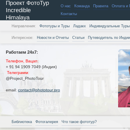
Проект ФотоТур
О нас
Команда
Правила
Оплата и 
Incredible
Контакты
Himalaya
Направления:
Фототуры и Туры
Ладакх
Индивидуальные Туры
Интересное:
Новости и Отчеты
Статьи
Путеводитель по Инди
Работаем 24х7:
Телефон, Вацап:
+ 91 94 1909 7049 (Индия)
Телеграмм:
@Project_PhotoTour
email:
contact@phototour.pro
Библиотека
Фотогалерея
Что такое фототур?