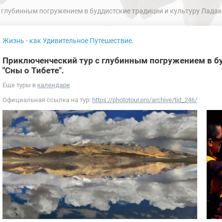
глубинным погружением в буддистские традиции и культуру Ладакх
Жизнь - как Удивительное Путешествие.
Приключенческий тур с глубинным погружением в бу
"Сны о Тибете".
Еще туры в
календаре
Официальная ссылка на тур:
https://phototour.pro/archive/tid_246/