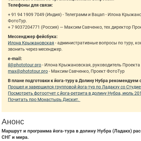
Телефоны для связи:
+ 91 94 1909 7049 (Индия) - Телеграмм и Вацап - Илона Крыжа
ФотоТур.
+ 7 9037204771 (Россия) — Максим Савченко, тех.директор Про
Мессенджер фейсбука:
Илона Крыжановская
- административные вопросы по туру, ко
звонить через месенджер.
e-mail:
il@phototour.pro
- Илона Крыжановская, руководитель Проекта
max@phototour.pro
- Максим Савченко, Проект ФотоТур
В плане подготовки к йога-туру в Долину Нубра рекомендуе
Прошел и завершился групповой йога-тур по Ладакху со Студие
Посмотреть фотоотчет с йога-ретрита в долину Нубра, июль 20
Почитать про Монастырь Дискит.
Анонс
Маршрут и программа йога-тура в долину Нубра (Ладакх) ра
СНГ и мира.