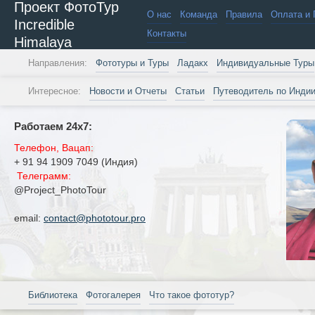
Проект ФотоТур
О нас
Команда
Правила
Оплата и 
Incredible
Контакты
Himalaya
Направления:
Фототуры и Туры
Ладакх
Индивидуальные Туры
Интересное:
Новости и Отчеты
Статьи
Путеводитель по Инди
Работаем 24х7:
Телефон, Вацап:
+ 91 94 1909 7049 (Индия)
Телеграмм:
@Project_PhotoTour
email:
contact@phototour.pro
Библиотека
Фотогалерея
Что такое фототур?