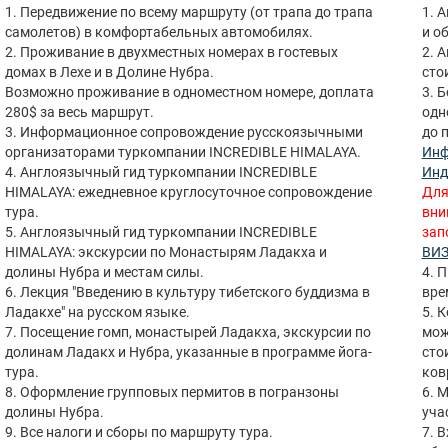
1. Передвижение по всему маршруту (от трапа до трапа
1. 
самолетов) в комфортабельных автомобилях.
и о
2. Проживание в двухместных номерах в гостевых
2. 
домах в Лехе и в Долине Нубра.
сто
Возможно проживание в одноместном номере, доплата
3. 
280$ за весь маршрут.
одн
3. Информационное сопровождение русскоязычными
до 
организаторами туркомпании INCREDIBLE HIMALAYA.
Инф
4. Англоязычный гид туркомпании INCREDIBLE
Инд
HIMALAYA: ежедневное круглосуточное сопровождение
Для
тура.
вни
5. Англоязычный гид туркомпании INCREDIBLE
зап
HIMALAYA: экскурсии по Монастырям Ладакха и
ВИЗ
долины Нубра и местам силы.
4. 
6. Лекция "Введению в культуру тибетского буддизма в
вре
Ладакхе" на русском языке.
5. 
7. Посещение гомп, монастырей Ладакха, экскурсии по
мож
долинам Ладакх и Нубра, указанные в программе йога-
сто
тура.
ков
8. Оформление групповых пермитов в погранзоны
6. 
долины Нубра.
уча
9. Все налоги и сборы по маршруту тура.
7. 