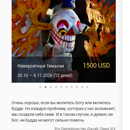
1500 USD
950 USD
Сакральный Ладакх
Невероятные Гималаи
5.10 — 14.10.2026 (10 дней)
26.10 — 6.11.2026 (12 дней)
Очень хорошо, если вы молитесь Богу или молитесь
Будде. Но каждую проблему, которая у нас возникает,
мы создали себе сами. И в таком случае, я думаю, ни
Бог, ни Будда не могут сильно помочь.
Его Святейшество Далай Лама XIV