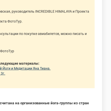
новская, руководитель INCREDIBLE HIMALAYA и Проекта
екта ФотоТур.
нсультации по покупке авиабилетов, можно писать и
 ФотоТур
м следующие материалы:
й Йоги и Медитации Яна Тиана.
13г.
ссчитана на организованные йога-группы из стран