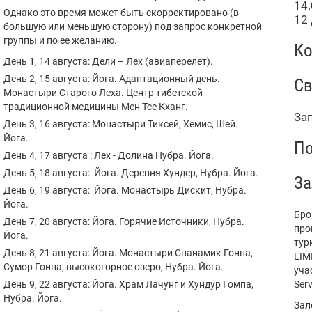
14.
Однако это время может быть скорректировано (в
12
большую или меньшую сторону) под запрос конкретной
группы и по ее желанию.
Ко
День 1, 14 августа: Дели – Лех (авиаперелет).
День 2, 15 августа: Йога. Адаптационный день.
Св
Монастыри Старого Леха. Центр тибетской
традиционной медицины Мен Тсе Кханг.
За
День 3, 16 августа: Монастыри Тиксей, Хемис, Шей.
Йога.
По
День 4, 17 августа : Лех - Долина Нубра. Йога.
День 5, 18 августа: Йога. Деревня Хундер, Нубра. Йога.
За
День 6, 19 августа: Йога. Монастырь Дискит, Нубра.
Йога.
Бро
День 7, 20 августа: Йога. Горячие Источники, Нубра.
про
Йога.
тур
День 8, 21 августа: Йога. Монастыри Спанамик Гонпа,
LIM
Сумор Гонпа, высокогорное озеро, Нубра. Йога.
уча
День 9, 22 августа: Йога. Храм Лачунг и Хундур Гомпа,
Serv
Нубра. Йога.
Зал