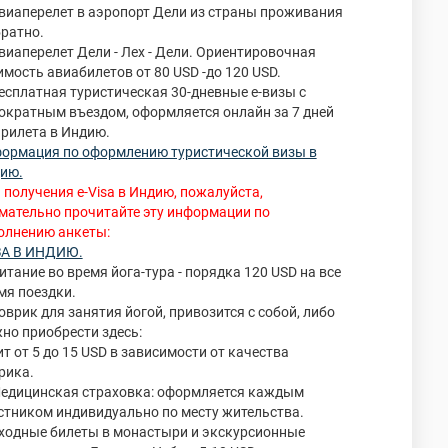
Авиаперелет в аэропорт Дели из страны проживания
братно.
Авиаперелет Дели - Лех - Дели. Ориентировочная
имость авиабилетов от 80 USD -до 120 USD.
Бесплатная туристическая 30-дневные е-визы с
ократным въездом, оформляется онлайн за 7 дней
прилета в Индию.
ормация по оформлению туристической визы в
ию.
 получения e-Visa в Индию, пожалуйста,
мательно прочитайте эту информации по
олнению анкеты:
А В ИНДИЮ.
Питание во время йога-тура - порядка 120 USD на все
мя поездки.
Коврик для занятия йогой, привозится с собой, либо
но приобрести здесь:
ит от 5 до 15 USD в зависимости от качества
рика.
Медицинская страховка: оформляется каждым
стником индивидуально по месту жительства.
Входные билеты в монастыри и экскурсионные