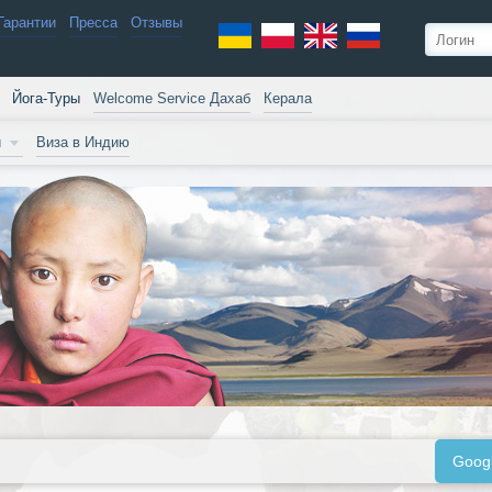
Гарантии
Пресса
Отзывы
Йога-Туры
Welcome Service Дахаб
Керала
и
Виза в Индию
Goog