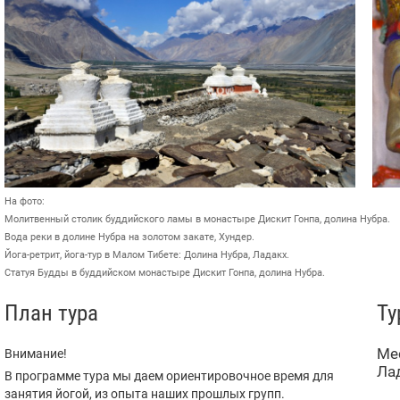
На фото:
Молитвенный столик буддийского ламы в монастыре Дискит Гонпа, долина Нубра.
Вода реки в долине Нубра на золотом закате, Хундер.
Йога-ретрит, йога-тур в Малом Тибете: Долина Нубра, Ладакх.
Статуя Будды в буддийском монастыре Дискит Гонпа, долина Нубра.
План тура
Ту
Ме
Внимание!
Ла
В программе тура мы даем ориентировочное время для
занятия йогой, из опыта наших прошлых групп.