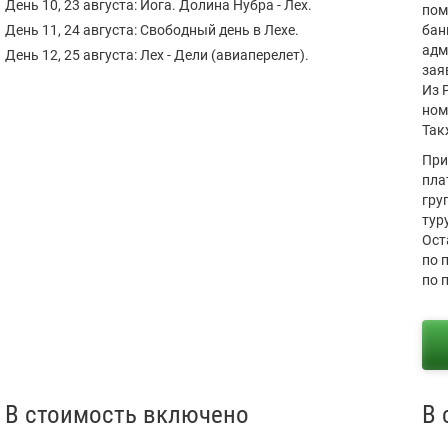
День 10, 23 августа: Йога. Долина Нубра - Лех.
пом
День 11, 24 августа: Свободный день в Лехе.
бан
адм
День 12, 25 августа: Лех - Дели (авиаперелет).
зая
Из 
ном
Так
При
пла
гру
тур
Ост
по 
по 
В стоимость включено
В 