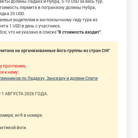
екты долины Ладакх и Нубра, 5-10 USD за весь тур.
Стоимость пермита в погранзону долины Нубра,
ядка 20 USD.
Чаевые водителям и англоязычному гиду тура из
чета 1 USD в день с участника.
 Все, что не указано в списке
"В стоимость входит"
.
считана на организованные йога-группы из стран СНГ
у прочтению,
ки к нему:
венников по Ладакху, Занскару и долине Спити
1 АВГУСТА 2026 ГОДА.
омере, wi-fi в номере.
актикой йоги.