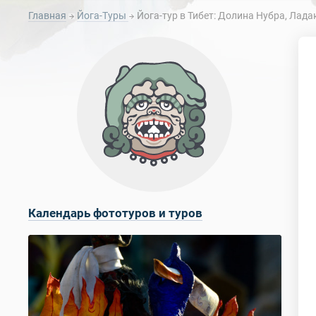
Главная
Йога-Туры
Йога-тур в Тибет: Долина Нубра, Лад
Календарь фототуров и туров