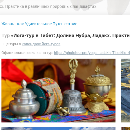
акх. Практика в различных природных ландшафтах.
Жизнь - как Удивительное Путешествие.
Тур
«Йога-тур в Тибет: Долина Нубра, Ладакх. Прак
Еще туры в
календаре йога-туров
Официальная ссылка на тур:
https://phototour.pro/yoga_Ladakh_Tibet/tid_