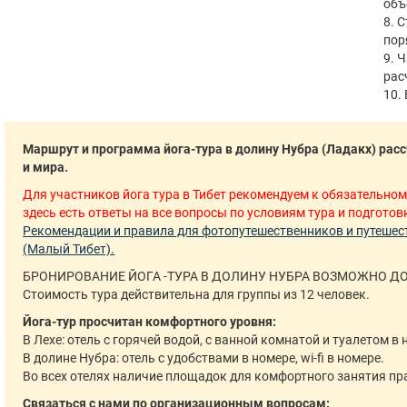
объ
8. 
пор
9. 
рас
10.
Маршрут и программа йога-тура в долину Нубра (Ладакх) рас
и мира.
Для участников йога тура в Тибет рекомендуем к обязательном
здесь есть ответы на все вопросы по условиям тура и подготов
Рекомендации и правила для фотопутешественников и путешест
(Малый Тибет).
БРОНИРОВАНИЕ ЙОГА -ТУРА В ДОЛИНУ НУБРА ВОЗМОЖНО ДО 
Стоимость тура действительна для группы из 12 человек.
Йога-тур просчитан комфортного уровня:
В Лехе: отель с горячей водой, с ванной комнатой и туалетом в н
В долине Нубра: отель с удобствами в номере, wi-fi в номере.
Во всех отелях наличие площадок для комфортного занятия пр
Связаться с нами по организационным вопросам: