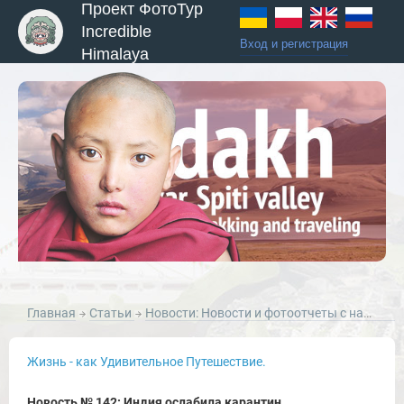
Проект ФотоТур
Incredible
Вход и регистрация
Himalaya
Главная
Статьи
Новости: Новости и фотоотчеты с наших туров по Ладакху, Занскару, Индии, Непалу и ЮВА.
ы и Туры
Жизнь - как Удивительное Путешествие.
Новость № 142: Индия ослабила карантин.