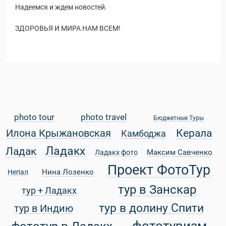
Надеемся и ждем новостей.
ЗДОРОВЬЯ И МИРА НАМ ВСЕМ!
photo tour
photo travel
Бюджетные Туры
Керала
Илона Крыжановская
Камбоджа
Ладакх
Ладак
Максим Савченко
Ладакх фото
Проект ФотоТур
Нина Лозенко
Непал
тур в Занскар
тур + Ладакх
тур в долину Спити
тур в Индию
ры