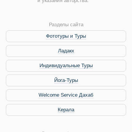
и указания авторства.
Разделы сайта
Фототуры и Туры
Ладакх
Индивидуальные Туры
Йога-Туры
 Service Дахаб
Welcome Service Дахаб
Керала