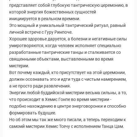
представляет собой глубокую тантрическую церемонию, в
которой энергия божественных сущностей
инициируется в реальном времени.
Это мощный и уникальный тантрический ритуал, равный
личной встрече с Гуру Ринпоче.
Хорошее здоровье даруется, а болезни и негативные силы
умиротворяются, когда человек исполняет специально
разработанные тантрические танцы и сталкивается со
священными объектами, выставленными во время
мистерии.
Вот почему каждый, кто присутствует на этой церемонии,
должен осознавать это и идти туда с чистым намерением,
а не просто ради развлечения.
Энергии любой буддийской мистерии весьма сильны, а то,
что происходит в Хемис Гонпе во время мистерии -
подобно нахождению в центре энерговоронки и способно
формировать будущее.
Но об этом мы так же много писали, а теперь переходим к
самомй мистерии Хемис Тсечу с исполнением Танца Цам.