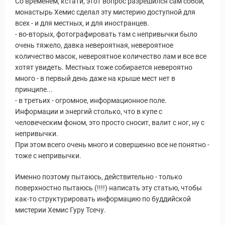
Со временем, кстати, этот вопрос разрешился сам собой,
монастырь Хемис сделал эту мистерию доступной для
всех - и для местных, и для иностранцев.
- во-вторых, фотографировать там с непривычки было
очень тяжело, давка невероятная, невероятное
количество масок, невероятное количество лам и все все
хотят увидеть. Местных тоже собирается невероятно
много - в первый день даже на крыше мест нет в
принципе...
- в третьих - огромное, информационное поле.
Информации и энергий столько, что в купе с
человеческим фоном, это просто сносит, валит с ног, ну с
непривычки.
При этом всего очень много и совершенно все не понятно -
ы и Туры
тоже с непривычки.
Именно поэтому пытаюсь, действительно - только
поверхностно пытаюсь (!!!!) написать эту статью, чтобы
как-то структурировать информацию по буддийской
мистерии Хемис Гуру Тсечу.