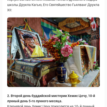
Статьи
школы Друкпа Кагью, Его Святейшество Гьялванг Друкпа
XII:
2. Второй день буддийской мистерии Хемис Цечу, 10-й
лунный день 5-го лунного месяца.
Ключевой день Хемис Цечу приходится на 10- й лунный