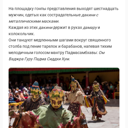
На площадку гонпы представления выходят шестнадцать
мужчин, одетых как сострадательные
дакини с
металлическими масками.
Каждая из этих
дакини
держит в руках
дамару
и
колокольчик.
Они танцуют медленными шагами вокруг священного
столба под пение тарелок и барабанов, напевая тихим
мелодичным голосом мантру Падмасамбхавы:
Ом
Ваджра Гуру Падма Сиддхи Хум.