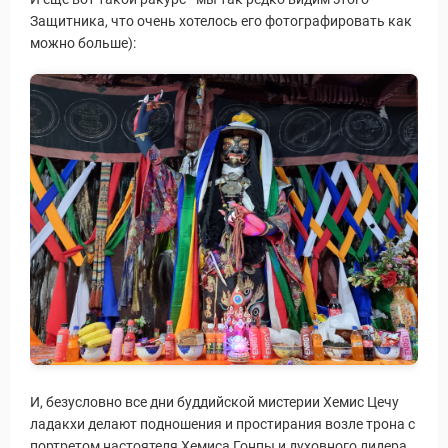
Защитника, что очень хотелось его фотографировать как
можно больше):
И, безусловно все дни буддийской мистерии Хемис Цечу
ладакхи делают подношения и простирания возле трона с
портретом настоятеля Хемиса Гонпы и духовного лидера