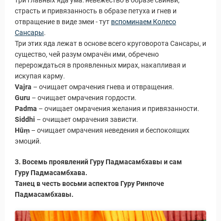
страсть и привязанность в образе петуха и гнев и
отвращение в виде змеи - тут
вспоминаем Колесо
Сансары
.
Три этих яда лежат в основе всего круговорота Сансары, и
существо, чей разум омрачён ими, обречено
перерождаться в проявленных мирах, накапливая и
искупая карму.
Vajra
– очищает омрачения гнева и отвращения.
Guru
– очищает омрачения гордости.
Padma
– очищает омрачения желания и привязанности.
Siddhi
– очищает омрачения зависти.
Hūṃ
– очищает омрачения неведения и беспокоящих
эмоций.
3. Восемь проявлений Гуру Падмасамбхавы и сам
Гуру Падмасамбхава.
Танец в честь восьми аспектов Гуру Ринпоче
Падмасамбхавы.