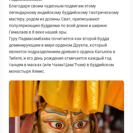
Новости и Отчеты
Благодаря своим чудесным подвигам этому
легендарному индийскому буддийскому тантрическому
мастеру, родом из долины Сват, приписывают
популяризацию буддизма по всей длине и ширине
Гималаев в 8 веке нашей эры.
Гуру Падмасамбхава почитается как второй Будда
доминирующим в мире орденом Друкпа, который
является подразделением древнего ордена Кагьюпа в
Тибете, и его день рождения отмечается каждый год
танцем в масках (или Чаам/Цам/Тчам) в буддийском
монастыре Хемис.