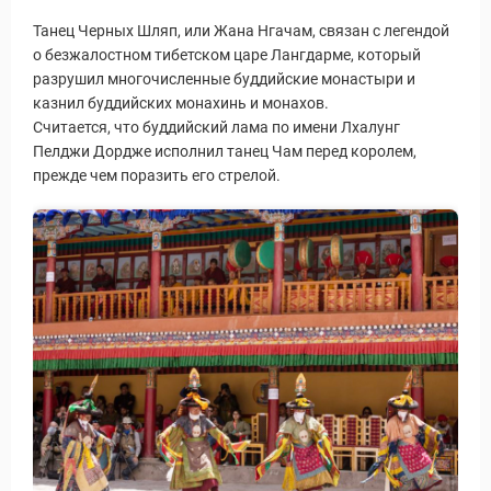
Танец Черных Шляп, или Жана Нгачам, связан с легендой
о безжалостном тибетском царе Лангдарме, который
разрушил многочисленные буддийские монастыри и
казнил буддийских монахинь и монахов.
Считается, что буддийский лама по имени Лхалунг
Пелджи Дордже исполнил танец Чам ​​перед королем,
прежде чем поразить его стрелой.
ры