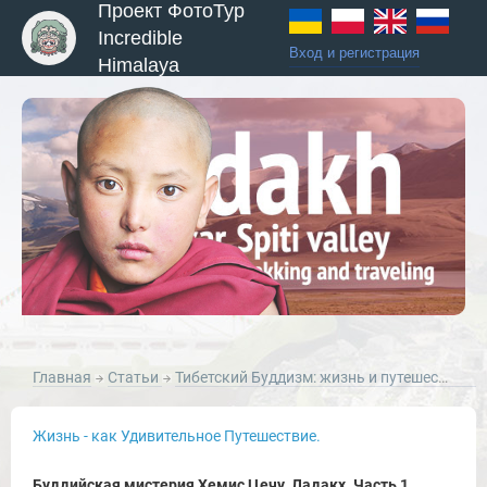
Проект ФотоТур
Incredible
Вход и регистрация
Himalaya
Главная
Статьи
Тибетский Буддизм: жизнь и путешествия в культуре Тибетского буддизма.
Жизнь - как Удивительное Путешествие.
Буддийская мистерия Хемис Цечу, Ладакх. Часть 1.