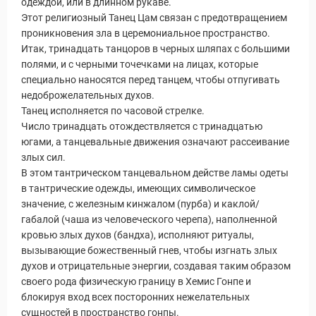
одеждой, или в длинном рукаве.
Этот религиозный Танец Цам связан с предотвращением
проникновения зла в церемониальное пространство.
Итак, тринадцать танцоров в черных шляпах с большими
полями, и с черными точечками на лицах, которые
специально наносятся перед танцем, чтобы отпугивать
недоброжелательных духов.
Танец исполняется по часовой стрелке.
Число тринадцать отождествляется с тринадцатью
югами, а танцевальные движения означают рассеивание
злых сил.
В этом тантрическом танцевальном действе ламы одеты
в тантрические одежды, имеющих символическое
значение, с железным кинжалом (пурба) и каклой/
габалой (чаша из человеческого черепа), наполненной
кровью злых духов (бандха), исполняют ритуалы,
вызывающие божественный гнев, чтобы изгнать злых
духов и отрицательные энергии, создавая таким образом
своего рода физическую границу в Хемис Гонпе и
блокируя вход всех посторонних нежелательных
сущностей в пространство гонпы.