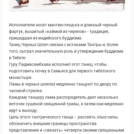
Исполнители носят мантию пход-ка и длинный черный
фартук, вышитый «каймой из черепов» - традиция,
пришедшая из индийского буддизма.
Танец Черных Шляп связан с истоками Тантры и, более
того, сыграл значительную роль в утверждении буддизма
в Тибете:
Гуру Падмасамбхава исполнил этот танец, чтобы
подготовить почву в Самьясе для первого тибетского
монастыря.
Ламы в черных шляпах медленно танцуют по двору по
часовой стрелке.
Каждому танцору лама-распорядитель дает несколько
веточек сушеной священной травы, а затем они медленно
идут к выходу.
Цель этого тантрического танца – рассеять злые силы,
обозначить внешние границы пространства
представления и «связать» четверти своими священными
Путеводитель по Инд