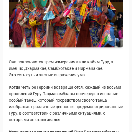
Они поклоняются трем измерениям или кайям Гуру, а
именно Дхармакае, Самбхогакае и Нирманакае.
Это есть суть и чистые выражения ума.
Когда Четыре Героини возвращаются, каждый из восьми
проявлений Гуру Падмасамбхавы поочередно исполняет
особый танец, который посредством своего танца
изображает различные ценности, продемонстрированные
Гуру, в соответствии с различными ситуациями, с
которыми он сталкивался.
Итак, танцы восьми проявлений Гуру Падмасамбхавы: