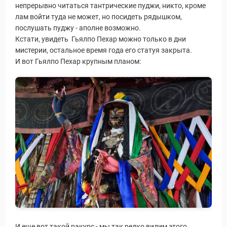
непрерывно читаться тантрические пуджи, никто, кроме
лам войти туда не может, но посидеть рядышком,
послушать пуджу - аполне возможно.
Кстати, увидеть Гьялпо Пехар можно только в дни
мистерии, остальное время года его статуя закрыта.
И вот Гьялпо Пехар крупным планом:
И еще вот такой ракурс - мы так редко видим этого