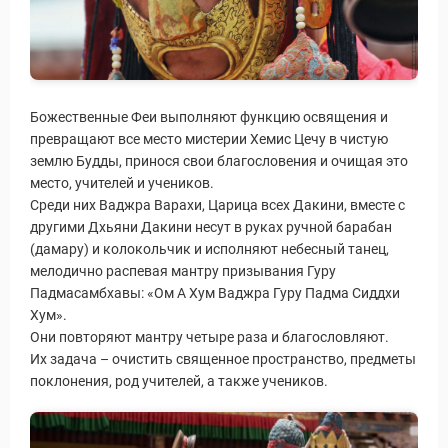
Божественные Феи выполняют функцию освящения и
превращают все место мистерии Хемис Цечу в чистую
землю Будды, принося свои благословения и очищая это
место, учителей и учеников.
Среди них Ваджра Варахи, Царица всех Дакини, вместе с
другими Дхьяни Дакини несут в руках ручной барабан
(дамару) и колокольчик и исполняют небесный танец,
мелодично распевая мантру призывания Гуру
Падмасамбхавы: «Ом А Хум Ваджра Гуру Падма Сиддхи
Хум».
Они повторяют мантру четыре раза и благословляют.
Их задача – очистить священное пространство, предметы
поклонения, род учителей, а также учеников.
 Service Дахаб