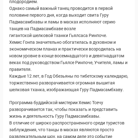
плодородием.
Однако самый важный танец проводится в первой
половине первого дня, когда выходит свита Гуру
Падмасамбхавы и ламы в масках исполняют серию
танцев на Падмасамбхаве возле
гигантской шелковой тханки Гьялсаса Ринпоче.
Хемис Гонпа значительно обогатилась в духовном и
экономическом планах и практически возродилась на
новом уровне в конце восемнадцатого и девятнадцатом
веках под руководством Гьялсе Ринпоче, Учителя, ламы и
правителя.
Каждые 12 лет, в Год Обезьяны по тибетскому календарю,
торжественно разворачивается огромная вышитая
шелковая тханка, изображающая Гуру Падмасамбхаву.
Программа буддийской мистерии Хемис Тсечу
разворачивается так, чтобы показать и представить
жизнь и деятельность Гуру Падмасамбхавы.
В отличие от широко распространенного среди туристов
заблуждения, что танцы в масках являются просто
развлекательным шоу, на самом деле это событие