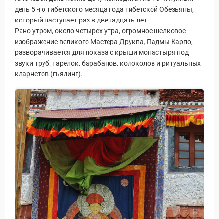
день 5 -го тибетского месяца года тибетской Обезьяны,
который наступает раз в двенадцать лет.
Рано утром, около четырех утра, огромное шелковое
изображение великого Мастера Друкпа, Падмы Карпо,
разворачивается для показа с крыши монастыря под
звуки труб, тарелок, барабанов, колоколов и ритуальных
уальные Туры
кларнетов (гьялинг).