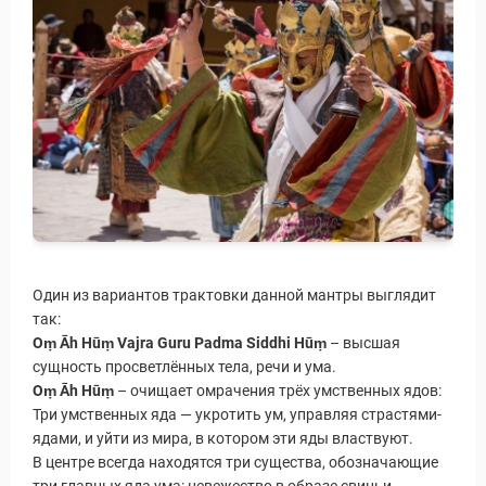
Один из вариантов трактовки данной мантры выглядит
так:
Oṃ Āh Hūṃ Vajra Guru Padma Siddhi Hūṃ
– высшая
сущность просветлённых тела, речи и ума.
Oṃ Āh Hūṃ
– очищает омрачения трёх умственных ядов:
Три умственных яда — укротить ум, управляя страстями-
ядами, и уйти из мира, в котором эти яды властвуют.
В центре всегда находятся три существа, обозначающие
три главных яда ума: невежество в образе свиньи,