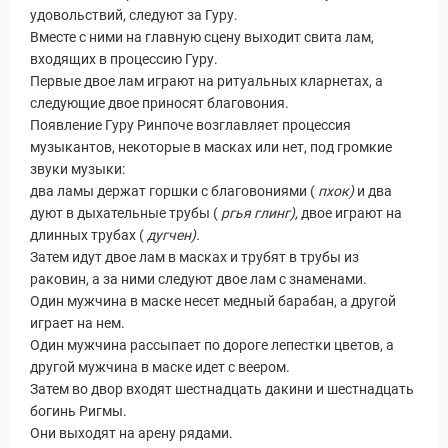
удовольствий, следуют за Гуру.
Вместе с ними на главную сцену выходит свита лам,
входящих в процессию Гуру.
Первые двое лам играют на ритуальных кларнетах, а
следующие двое приносят благовония.
Появление Гуру Ринпоче возглавляет процессия
музыкантов, некоторые в масках или нет, под громкие
звуки музыки:
​два ламы держат горшки с благовониями (
пхок)
и два
дуют в дыхательные трубы (
ргья глинг),
двое играют на
длинных трубах (
дугчен).
Затем идут двое лам в масках и трубят в трубы из
раковин, а за ними следуют двое лам с знаменами.
Один мужчина в маске несет медный барабан, а другой
играет на нем.
Один мужчина рассыпает по дороге лепестки цветов, а
другой мужчина в маске идет с веером.
Затем во двор входят шестнадцать дакини и шестнадцать
богинь Ригмы.
Они выходят на арену рядами.
Виза в Индию