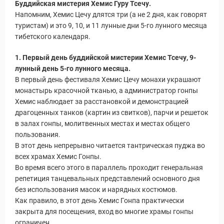
Буддийская мистерия Хемис Гуру Тсечу.
Напомним, Хемис Цечу длятся три (а не 2 дня, как говорят
туристам) и это 9, 10, и 11 лунные дни 5-го лунного месяца
тибетского календаря.
1. Первый день буддийской мистерии Хемис Тсечу, 9-
лунный день 5-го лунного месяца.
В первый день фестиваля Хемис Цечу монахи украшают
монастырь красочной тканью, а администратор гонпы
Хемис наблюдает за расстановкой и демонстрацией
драгоценных танков (картин из свитков), парчи и решеток
в залах гонпы, молитвенных местах и местах общего
пользования.
В этот день непрерывно читается тантрическая пуджа во
всех храмах Хемис Гонпы.
Во время всего этого в параллель проходит генеральная
репетиция танцевальных представлений основного дня
без использования масок и нарядных костюмов.
Как правило, в этот день Хемис Гонпа практически
закрыта для посещения, вход во многие храмы гонпы
ограничен.