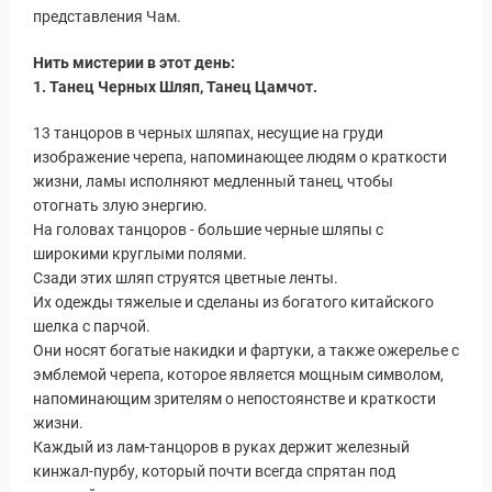
представления Чам.
Нить мистерии в этот день:
1. Танец Черных Шляп, Танец Цамчот.
13 танцоров в черных шляпах, несущие на груди
изображение черепа, напоминающее людям о краткости
жизни, ламы исполняют медленный танец, чтобы
отогнать злую энергию.
На головах танцоров - большие черные шляпы с
широкими круглыми полями.
Сзади этих шляп струятся цветные ленты.
Их одежды тяжелые и сделаны из богатого китайского
шелка с парчой.
Они носят богатые накидки и фартуки, а также ожерелье с
эмблемой черепа, которое является мощным символом,
напоминающим зрителям о непостоянстве и краткости
жизни.
Каждый из лам-танцоров в руках держит железный
кинжал-пурбу, который почти всегда спрятан под