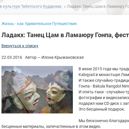
в культуре Тибетского буддизма.
Ладакх: Танец Цам в Ламаюру Гон
Жизнь - как Удивительное Путешествие.
Ладакх: Танец Цам в Ламаюру Гонпа, фести
Вернуться к списку
22.03.2016
Автор — Илона Крыжановская
В июне 2015 года мы трад
Kabqyad в монастыре Лам
И также случайно-традиц
Гонпа - Bakula Rangdol Nim
И опять-таки - случайно-т
фотографии и видеозаписи
подарил нам CD-диск с за
Это бесценный подарок.
Мы бесконечно благодарн
бесценные материалы, запечатленные в этом видео.