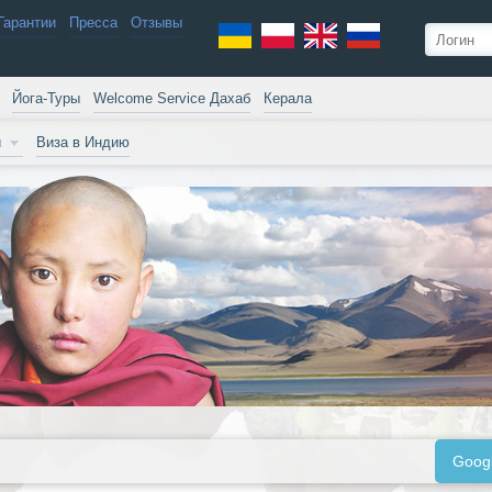
Гарантии
Пресса
Отзывы
Йога-Туры
Welcome Service Дахаб
Керала
и
Виза в Индию
Goog