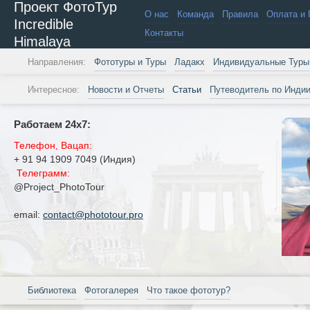
Проект ФотоТур
О нас
Команда
Правила
Оплата и 
Incredible
Контакты
Himalaya
Направления:
Фототуры и Туры
Ладакх
Индивидуальные Туры
Интересное:
Новости и Отчеты
Статьи
Путеводитель по Инди
Работаем 24х7:
Телефон, Вацап:
+ 91 94 1909 7049 (Индия)
Телеграмм:
@Project_PhotoTour
email:
contact@phototour.pro
Библиотека
Фотогалерея
Что такое фототур?