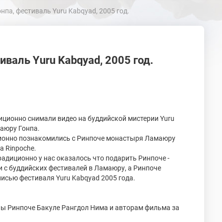
па, фестиваль Yuru Kabqyad, 2005 год.
валь Yuru Kabqyad, 2005 год.
иционно снимали видео на буддийской мистерии Yuru
аюру Гонпа.
ионно познакомились с Ринпоче монастыря Ламаюру
a Rinpoche.
радиционно у нас оказалось что подарить Ринпоче -
 с буддийских фестивалей в Ламаюру, а Ринпоче
писью фестиваля Yuru Kabqyad 2005 года.
ы Ринпоче Бакуле Рангдол Нима и авторам фильма за