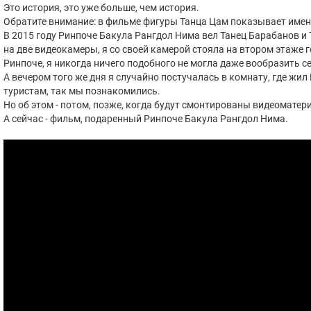
Это история, это уже больше, чем история.
Обратите внимание: в фильме фигуры Танца Цам показывает имен
В 2015 году Ринпоче Бакула Рангдол Нима вел Танец Барабанов и
на две видеокамеры, я со своей камерой стояла на втором этаже г
Ринпоче, я никогда ничего подобного не могла даже вообразить се
А вечером того же дня я случайно постучалась в комнату, где жил
туристам, так мы познакомились.
Но об этом - потом, позже, когда будут смонтированы видеоматер
А сейчас - фильм, подаренный Ринпоче Бакула Рангдол Нима.