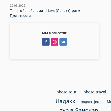
22.03.2026
Танец с барабанами в Цаме (Ладакх): ритм
Пустотности.
Мы в соцсетях
photo tour
photo travel
Ладакх
М
Ладакх фото
тур в Занскар