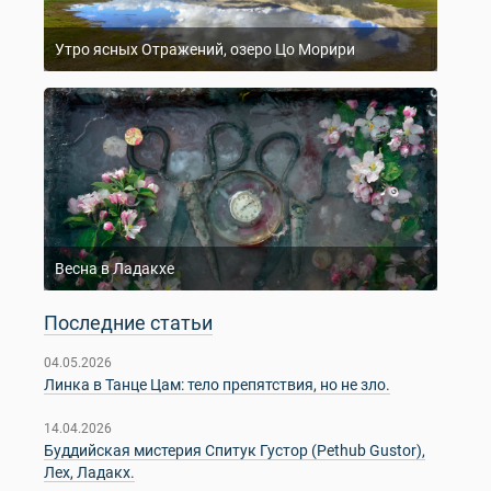
Утро ясных Отражений, озеро Цо Морири
Весна в Ладакхе
Последние статьи
04.05.2026
Линка в Танце Цам: тело препятствия, но не зло.
14.04.2026
Буддийская мистерия Спитук Густор (Pethub Gustor),
Лех, Ладакх.