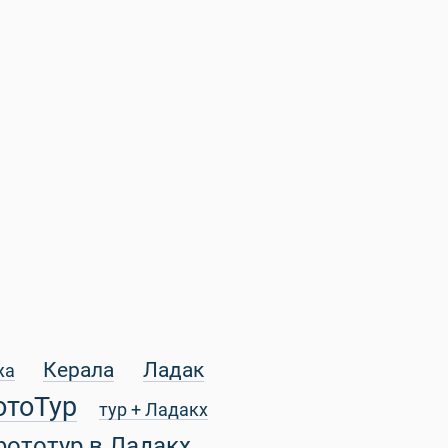
Керала
Ладак
жа
отоТур
тур + Ладакх
фототур в Ладакх