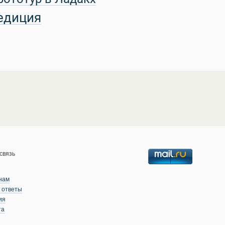
едиция
связь
нам
 ответы
ия
та