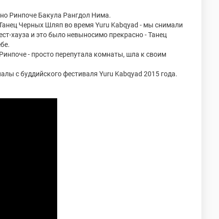
но Ринпоче Бакула Рангдол Нима.
 Танец Черных Шляп во время Yuru Kabqyad - мы снимали
ест-хауза и это было невыносимо прекрасно - Танец
бе.
 Ринпоче - просто перепутала комнаты, шла к своим
иалы с буддийского фестиваля Yuru Kabqyad 2015 года.