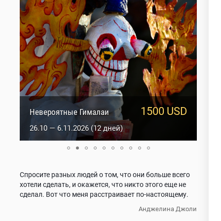
1500 USD
950 USD
Сакральный Ладакх
Невероятные Гималаи
5.10 — 14.10.2026 (10 дней)
26.10 — 6.11.2026 (12 дней)
Спросите разных людей о том, что они больше всего
хотели сделать, и окажется, что никто этого еще не
сделал.
Вот что меня расстраивает по-настоящему.
Анджелина Джоли