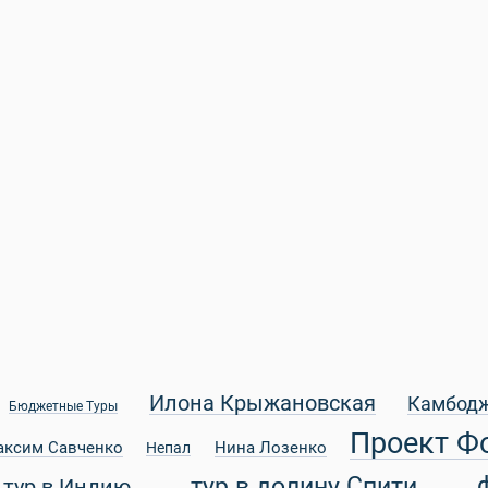
Илона Крыжановская
Камбод
Бюджетные Туры
Проект Ф
аксим Савченко
Нина Лозенко
Непал
тур в долину Спити
тур в Индию