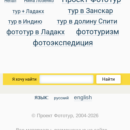
Нина Лозенко
Непал
тур в Занскар
тур + Ладакх
тур в долину Спити
тур в Индию
фототуризм
фототур в Ладакх
фотоэкспедиция
Найти
Я хочу найти
язык:
english
русский
© Проект Фототур, 2004-2026
ры