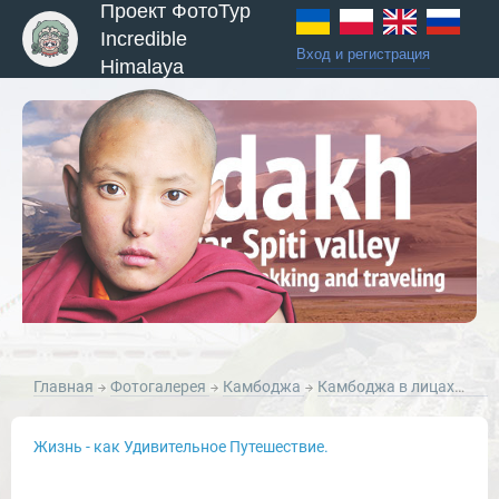
Проект ФотоТур
Incredible
Вход и регистрация
Himalaya
ы и Туры
Главная
Фотогалерея
Камбоджа
Камбоджа в лицах. Фотографии людей Камбоджи.
Жизнь - как Удивительное Путешествие.