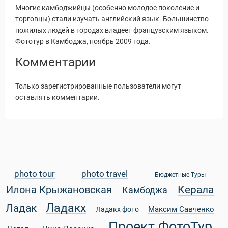
Многие камбоджийцы (особенно молодое поколение и
торговцы) стали изучать английский язык. Большинство
пожилых людей в городах владеет французским языком.
Фототур в Камбоджа, ноябрь 2009 года.
Статьи
Комментарии
Только зарегистрированные пользователи могут
оставлять комментарии.
уальные Туры
photo tour
photo travel
Бюджетные Туры
Керала
Илона Крыжановская
Камбоджа
Ладакх
Ладак
Максим Савченко
Ладакх фото
Проект ФотоТур