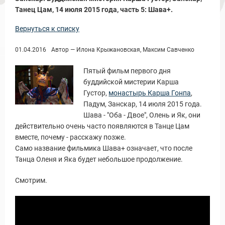
Танец Цам, 14 июля 2015 года, часть 5: Шава+.
Вернуться к списку
01.04.2016
Автор — Илона Крыжановская, Максим Савченко
ы и Туры
Пятый фильм первого дня
буддийской мистерии Карша
Густор,
монастырь Карша Гонпа
,
Падум, Занскар, 14 июля 2015 года.
Шава - "Оба - Двое", Олень и Як, они
действительно очень часто появляются в Танце Цам
вместе, почему - расскажу позже.
Само название фильмика Шава+ означает, что после
Танца Оленя и Яка будет небольшое продолжение.
Смотрим.
Новости и Отчеты