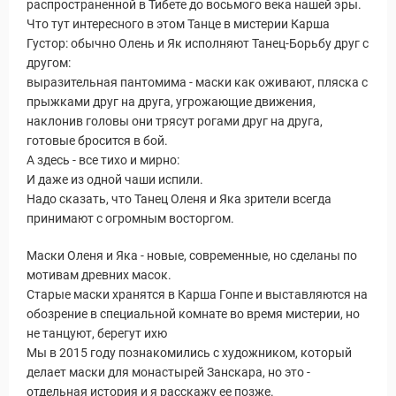
распространенной в Тибете до восьмого века нашей эры.
Что тут интересного в этом Танце в мистерии Карша
Густор: обычно Олень и Як исполняют Танец-Борьбу друг с
другом:
выразительная пантомима - маски как оживают, пляска с
уальные Туры
прыжками друг на друга, угрожающие движения,
наклонив головы они трясут рогами друг на друга,
готовые бросится в бой.
А здесь - все тихо и мирно:
И даже из одной чаши испили.
Надо сказать, что Танец Оленя и Яка зрители всегда
принимают с огромным восторгом.
Маски Оленя и Яка - новые, современные, но сделаны по
мотивам древних масок.
Старые маски хранятся в Карша Гонпе и выставляются на
обозрение в специальной комнате во время мистерии, но
не танцуют, берегут ихю
Мы в 2015 году познакомились с художником, который
делает маски для монастырей Занскара, но это -
отдельная история и я расскажу ее позже.