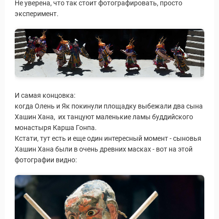
Не уверена, что так стоит фотографировать, просто
эксперимент.
И самая концовка:
когда Олень и Як покинули площадку выбежали два сына
Хашин Хана, их танцуют маленькие ламы буддийского
монастыря Карша Гонпа.
Кстати, тут есть и еще один интересный момент - сыновья
Хашин Хана были в очень древних масках - вот на этой
ры
фотографии видно: