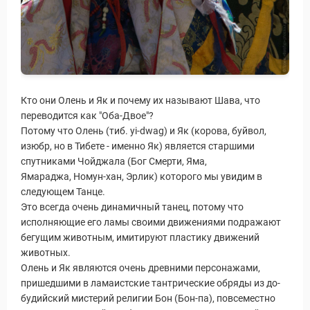
Кто они Олень и Як и почему их называют Шава, что
переводится как "Оба-Двое"?
Потому что Олень (тиб. yi-dwag) и Як (корова, буйвол,
изюбр, но в Тибете - именно Як) является старшими
спутниками Чойджала (Бог Смерти, Яма,
Ямараджа, Номун-хан, Эрлик) которого мы увидим в
Статьи
следующем Танце.
Это всегда очень динамичный танец, потому что
исполняющие его ламы своими движениями подражают
бегущим животным, имитируют пластику движений
животных.
Олень и Як являются очень древними персонажами,
пришедшими в ламаистские тантрические обряды из до-
будийский мистерий религии Бон (Бон-па), повсеместно