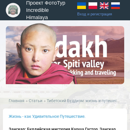
Проект ФотоТур
Incredible
Вход и регистрация
Himalaya
Главная
Статьи
Тибетский Буддизм: жизнь и путешествия в культуре Тибетского буддизма.
Жизнь - как Удивительное Путешествие.
Занскар: Буддийская мистерия Карша Густор, Занскар,