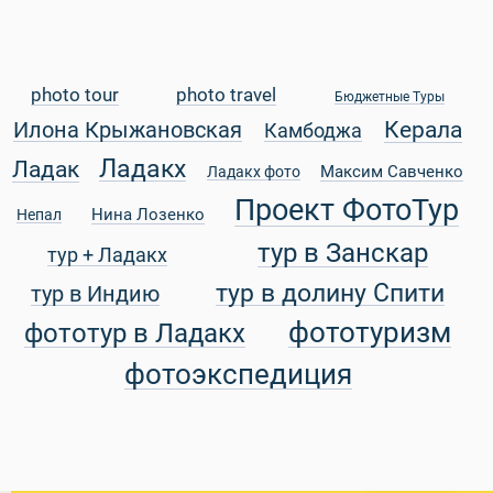
photo tour
photo travel
Бюджетные Туры
Керала
Илона Крыжановская
Камбоджа
Ладакх
Ладак
Максим Савченко
Ладакх фото
Проект ФотоТур
Нина Лозенко
Непал
тур в Занскар
тур + Ладакх
тур в долину Спити
тур в Индию
фототуризм
фототур в Ладакх
фотоэкспедиция