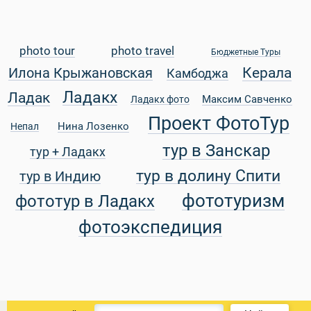
photo tour
photo travel
Бюджетные Туры
Керала
Илона Крыжановская
Камбоджа
уальные Туры
Ладакх
Ладак
Максим Савченко
Ладакх фото
Проект ФотоТур
Нина Лозенко
Непал
тур в Занскар
тур + Ладакх
тур в долину Спити
тур в Индию
фототуризм
фототур в Ладакх
фотоэкспедиция