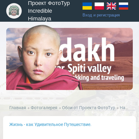
Проект ФотоТур
Incredible
Вход и регистрация
Himalaya
ы и Туры
Главная
Фотогалерея
Обои от Проекта ФотоТур
Натюрморты от Проекта ФотоТур
Жизнь - как Удивительное Путешествие.