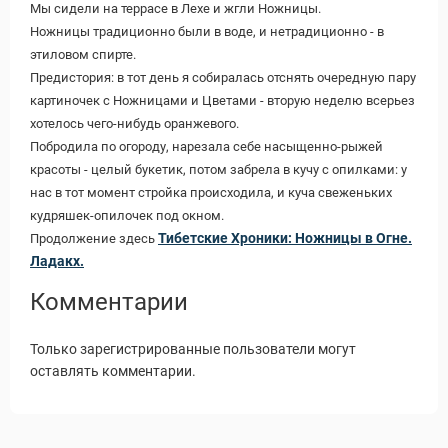
Мы сидели на террасе в Лехе и жгли Ножницы.
Ножницы традиционно были в воде, и нетрадиционно - в
этиловом спирте.
Предистория: в тот день я собиралась отснять очередную пару
картиночек с Ножницами и Цветами - вторую неделю всерьез
хотелось чего-нибудь оранжевого.
Побродила по огороду, нарезала себе насыщенно-рыжей
красоты - целый букетик, потом забрела в кучу с опилками: у
нас в тот момент стройка происходила, и куча свеженьких
кудряшек-опилочек под окном.
Тибетские Хроники: Ножницы в Огне.
Продолжение здесь
Ладакх.
Комментарии
Только зарегистрированные пользователи могут
оставлять комментарии.
Статьи