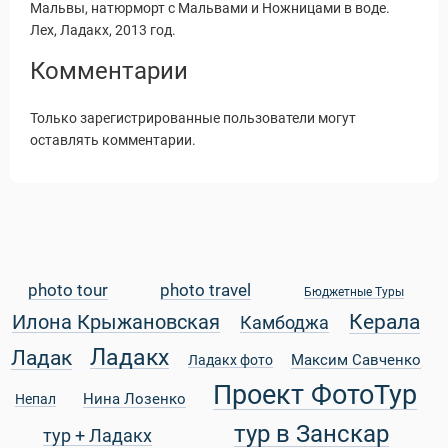
Мальвы, натюрморт с Мальвами и Ножницами в воде.
Лех, Ладакх, 2013 год.
Комментарии
Только зарегистрированные пользователи могут
оставлять комментарии.
photo tour
photo travel
Бюджетные Туры
Керала
Илона Крыжановская
Камбоджа
Статьи
Ладакх
Ладак
Максим Савченко
Ладакх фото
Проект ФотоТур
Нина Лозенко
Непал
тур в Занскар
тур + Ладакх