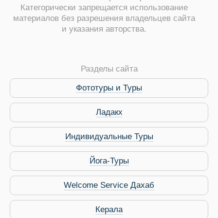
Категорически запрещается использование
материалов без разрешения владельцев сайта
и указания авторства.
ры
Разделы сайта
Фототуры и Туры
Ладакх
Путеводитель по Инд
Индивидуальные Туры
Йога-Туры
Welcome Service Дахаб
Керала