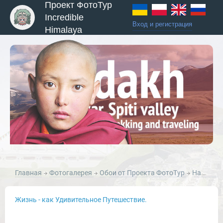
Проект ФотоТур
Incredible
Вход и регистрация
Himalaya
ы и Туры
Главная
Фотогалерея
Обои от Проекта ФотоТур
Натюрморты от Проекта ФотоТур
Жизнь - как Удивительное Путешествие.
Новости и Отчеты