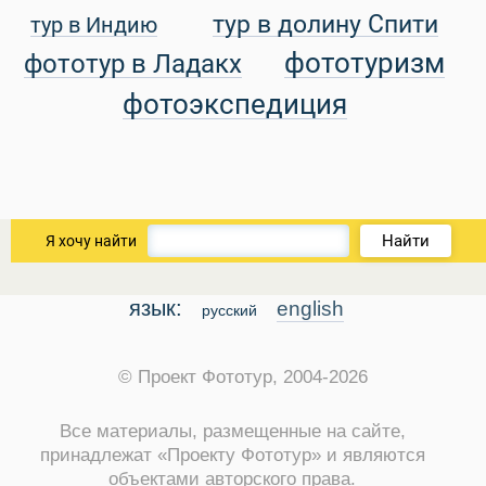
тур в долину Спити
тур в Индию
уальные Туры
фототуризм
фототур в Ладакх
фотоэкспедиция
Найти
Я хочу найти
язык:
english
русский
© Проект Фототур, 2004-2026
Все материалы, размещенные на сайте,
принадлежат «Проекту Фототур» и являются
объектами авторского права.