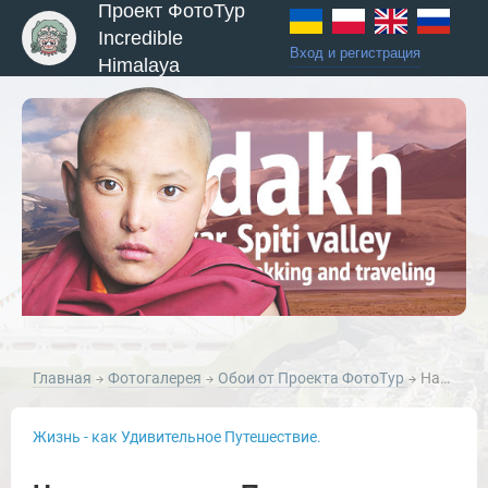
Проект ФотоТур
Incredible
Вход и регистрация
Himalaya
Главная
Фотогалерея
Обои от Проекта ФотоТур
Натюрморты от Проекта ФотоТур
Жизнь - как Удивительное Путешествие.