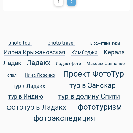
1
2
photo tour
photo travel
Бюджетные Туры
Керала
Илона Крыжановская
Камбоджа
Ладакх
Ладак
Максим Савченко
Ладакх фото
Проект ФотоТур
Нина Лозенко
Непал
тур в Занскар
тур + Ладакх
тур в долину Спити
тур в Индию
фототуризм
фототур в Ладакх
фотоэкспедиция