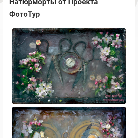
Натюрморты от Проекта
ФотоТур