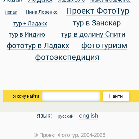
Проект ФотоТур
Нина Лозенко
Непал
тур в Занскар
тур + Ладакх
уальные Туры
тур в долину Спити
тур в Индию
фототуризм
фототур в Ладакх
фотоэкспедиция
Найти
Я хочу найти
язык:
english
русский
© Проект Фототур, 2004-2026