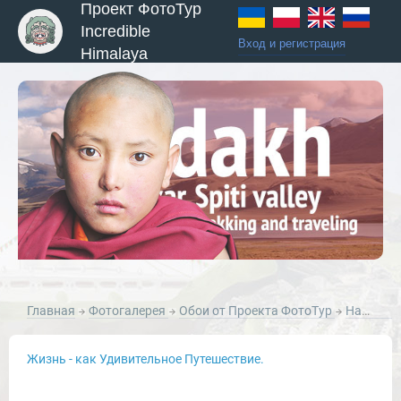
Проект ФотоТур
Incredible
Вход и регистрация
Himalaya
ы и Туры
Главная
Фотогалерея
Обои от Проекта ФотоТур
Натюрморты от Проекта ФотоТур
Жизнь - как Удивительное Путешествие.
Новости и Отчеты