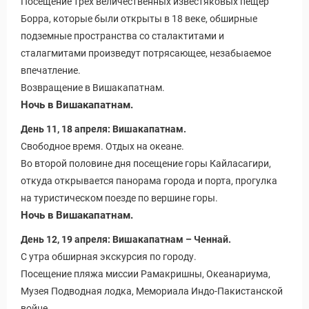
Посещение трех величественных известяковых пещер
Борра, которые были открыты в 18 веке, обширные
подземные пространства со сталактитами и
сталагмитами произведут потрясающее, незабыаемое
впечатление.
Возвращение в Вишакапатнам.
Ночь в Вишакапатнам.
День 11, 18 апреля: Вишакапатнам.
Свободное время. Отдых на океане.
Во второй половине дня посещение горы Кайласагири,
откуда открывается панорама города и порта, прогулка
на туристическом поезде по вершине горы.
Ночь в Вишакапатнам.
День 12, 19 апреля: Вишакапатнам – Ченнай.
С утра обширная экскурсия по городу.
Посещение пляжа миссии Рамакришны, Океанариума,
Музея Подводная лодка, Мемориала Индо-Пакистанской
войне.