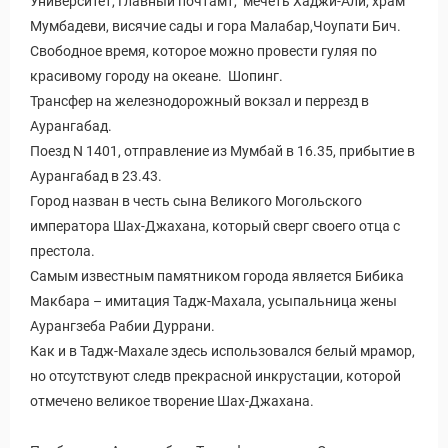
Университет, Главный почтамт, мечеть Хаджи-Али, храм
Мумбадеви, висячие сады и гора Малабар,Чоупати Бич.
Свободное время, которое можно провести гуляя по
красивому городу на океане. Шопинг.
Трансфер на железнодорожный вокзал и перрезд в
Аурангабад.
Поезд N 1401, отправление из Мумбай в 16.35, прибытие в
Аурангабад в 23.43.
Город назван в честь сына Великого Могольского
императора Шах-Джахана, который сверг своего отца с
престола.
Самым известным памятником города является Бибика
Макбара – имитация Тадж-Махала, усыпальница жены
Аурангзеба Рабии Дуррани.
Как и в Тадж-Махале здесь использовался белый мрамор,
но отсутствуют следв прекрасной инкрустации, которой
отмечено великое творение Шах-Джахана.