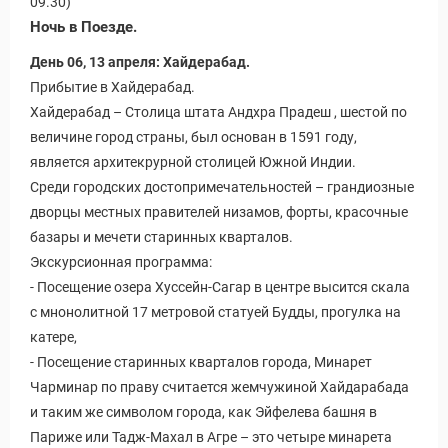
09.30)
Ночь в Поезде.
День 06, 13 апреля: Хайдерабад.
Прибытие в Хайдерабад.
Хайдерабад – Столица штата Андхра Прадеш , шестой по
величине город страны, был основан в 1591 году,
является архитекрурной столицей Южной Индии.
Среди городских достопримечательностей – грандиозные
дворцы местных правителей низамов, форты, красочные
базары и мечети старинных кварталов.
Экскурсионная программа:
- Посещение озера Хуссейн-Сагар в центре высится скала
с мнонолитной 17 метровой статуей Будды, прогулка на
катере,
- Посещение старинных кварталов города, Минарет
Чарминар по праву считается жемчужиной Хайдарабада
и таким же символом города, как Эйфелева башня в
Париже или Тадж-Махал в Агре – это четыре минарета