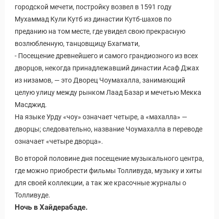
городской мечети, постройку возвел в 1591 году
Мухаммад Кули Кутб из династии Кутб-шахов по
преданию на том месте, где увидел свою прекрасную
возлюбленную, танцовщицу Бхагмати,
- Посещение древнейшего и самого грандиозного из всех
дворцов, некогда принадлежавший династии Асаф Джах
из низамов, — это Дворец Чоумахалла, занимающий
целую улицу между рынком Лаад Базар и мечетью Мекка
Масджид.
На языке Урду «чоу» означает четыре, а «махалла» —
дворцы; следовательно, название Чоумахалла в переводе
означает «четыре дворца».
Во второй половине дня посещение музыкального центра,
где можно приобрести фильмы Толливуда, музыку и хиты
для своей коллекции, а так же красочные журналы о
Толливуде.
Ночь в Хайдерабаде.