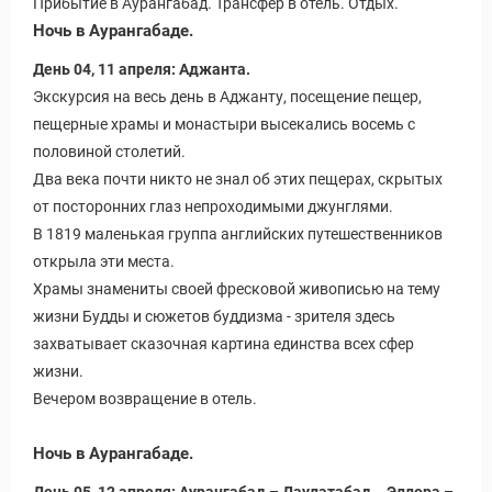
Прибытие в Аурангабад. Трансфер в отель. Отдых.
Ночь в Аурангабаде.
День 04, 11 апреля: Аджанта.
Экскурсия на весь день в Аджанту, посещение пещер,
пещерные храмы и монастыри высекались восемь с
половиной столетий.
Два века почти никто не знал об этих пещерах, скрытых
от посторонних глаз непроходимыми джунглями.
В 1819 маленькая группа английских путешественников
открыла эти места.
Храмы знамениты своей фресковой живописью на тему
жизни Будды и сюжетов буддизма - зрителя здесь
захватывает сказочная картина единства всех сфер
жизни.
Вечером возвращение в отель.
Ночь в Аурангабаде.
 Service Дахаб
День 05, 12 апреля: Аурангабад – Даулатабад - Эллора –