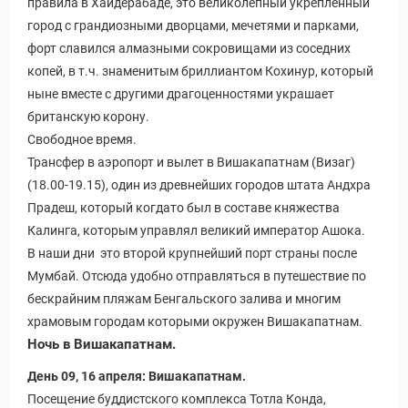
правила в Хайдерабаде, это великолепный укрепленный
город с грандиозными дворцами, мечетями и парками,
форт славился алмазными сокровищами из соседних
копей, в т.ч. знаменитым бриллиантом Кохинур, который
ныне вместе с другими драгоценностями украшает
британскую корону.
Свободное время.
Трансфер в аэропорт и вылет в Вишакапатнам (Визаг)
(18.00-19.15), один из древнейших городов штата Андхра
Прадеш, который когдато был в составе княжества
Калинга, которым управлял великий император Ашока.
В наши дни это второй крупнейший порт страны после
Мумбай. Отсюда удобно отправляться в путешествие по
бескрайним пляжам Бенгальского залива и многим
храмовым городам которыми окружен Вишакапатнам.
Ночь в Вишакапатнам.
День 09, 16 апреля: Вишакапатнам.
Посещение буддистского комплекса Тотла Конда,