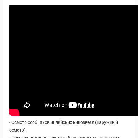
- Осмотр особняков индийских кинозвезд (наружный
осмотр),
Путеводитель по Инд
- Посещение киностудий с наблюдением за процессом