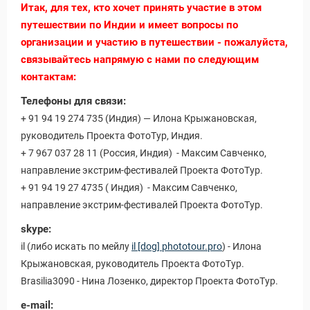
Итак, для тех, кто хочет принять участие в этом
путешествии по Индии и имеет вопросы по
организации и участию в путешествии - пожалуйста,
связывайтесь напрямую с нами по следующим
контактам:
Телефоны для связи:
уальные Туры
+ 91 94 19 274 735 (Индия) — Илона Крыжановская,
руководитель Проекта ФотоТур, Индия.
+ 7 967 037 28 11 (Россия, Индия) - Максим Савченко,
направление экстрим-фестивалей Проекта ФотоТур.
+ 91 94 19 27 4735 ( Индия) - Максим Савченко,
направление экстрим-фестивалей Проекта ФотоТур.
skype:
il (либо искать по мейлу
il [dog] phototour.pro
) - Илона
Крыжановская, руководитель Проекта ФотоТур.
Brasilia3090 - Нина Лозенко, директор Проекта ФотоТур.
e-mail: