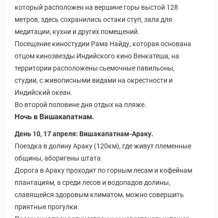
который расположен на вершине горы выстой 128
метров, здесь сохранились остаки ступ, зала для
медитации, кухни и других помещений.
Посещение киностудии Рама Найду, которая основана
отцом кинозвезды Индийского кино Венкатеша, на
территории расположены сьемочные павильоны,
студии, с живописными видами на окрестности и
Индийский океан.
Во второй половине дня отдых на пляже.
Ночь в Вишакапатнам.
День 10, 17 апреля: Вишакапатнам-Араку.
Поездка в долину Араку (120км), где живут племенные
общины, аборигены штата.
Дорога в Араку проходит по горным лесам и кофейнам
плантациям, а среди лесов и водопадов долины,
славящейся здоровым климатом, можно совершить
приятные прогулки.