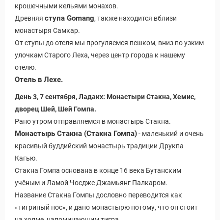
крошечными кельями монахов.
ступа Gomang
Древняя
, также находится вблизи
монастыря Самкар.
От ступы до отеля мы прогуляемся пешком, вниз по узким
улочкам Старого Леха, через центр города к нашему
отелю.
Отель в Лехе.
День 3, 7 сентября, Ладакх: Монастыри Стакна,
Хемис
,
дворец Шей, Шей Гомпа.
Рано утром отправляемся в монастырь Стакна.
Монастырь Стакна (Стакна Гомпа)
- маленький и очень
красивый буддийский монастырь традиции Друкпа
Кагью.
Стакна Гомпа основана в конце 16 века Бутанским
учёным и Ламой Чосдже Джамьянг Палкаром.
Название Стакна Гомпы дословно переводится как
«тигриный нос», и дано монастырю потому, что он стоит
на холме, напоминающим тигра.