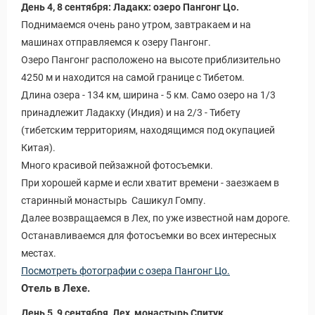
День 4, 8 сентября: Ладакх: озеро Пангонг Цо.
Поднимаемся очень рано утром, завтракаем и на
машинах отправляемся к озеру Пангонг.
Озеро Пангонг расположено на высоте приблизительно
4250 м и находится на самой границе с Тибетом.
Длина озера - 134 км, ширина - 5 км. Само озеро на 1/3
принадлежит Ладакху (Индия) и на 2/3 - Тибету
(тибетским территориям, находящимся под окупацией
Китая).
Много красивой пейзажной фотосъемки.
При хорошей карме и если хватит времени - заезжаем в
старинный монастырь Сашикул Гомпу.
Далее возвращаемся в Лех, по уже известной нам дороге.
Останавливаемся для фотосъемки во всех интересных
местах.
Посмотреть фотографии с озера Пангонг Цо.
Отель в Лехе.
День 5, 9 сентября, Лех, монастырь Спитук.