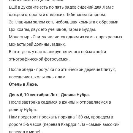
Ещё в дукханге есть по пять рядов сидений для Лам с
каждой стороны и стелажи с Тибетским каноном.
За главным залом есть небольшая комната с образами
Цонкхапы, двух его учеников, Тары и Будды.
Монастырь Спитук является одним из самых прекрасных
монастырей долины Ладакх.
В этот день у нас планируется много пейзажной и
этнографической фотосъемки.
После обеда - прогулка по этнической деревне Спитук,
посещение школы юных лам.
Отель в Лехе.
День 6, 10 сентября: Лех - Долина Нубра.
После завтрака садимся в джипы и отправляемся в
долину Нубра.
Нам предстоит проехать порядка 130 км, проведем в
дороге 5-6 часов (перевал Кхардонг Ла - самый высокий
перевал в мире).