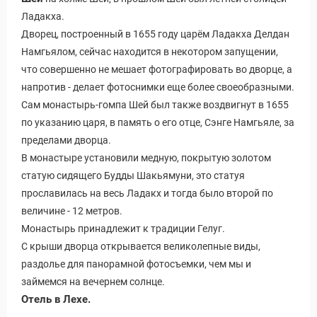
Ладакха.
Дворец, построенный в 1655 году царём Ладакха Делдан
Намгьялом, сейчас находится в некотором запущении,
что совершенно не мешает фотографировать во дворце, а
напротив - делает фотоснимки еще более своеобразными.
Сам монастырь-гомпа Шей был также воздвигнут в 1655
по указанию царя, в память о его отце, Сэнге Намгьяле, за
пределами дворца.
В монастыре установили медную, покрытую золотом
статую сидящего Будды Шакьямуни, это статуя
прославилась на весь Ладакх и тогда было второй по
величине - 12 метров.
Монастырь принадлежит к традиции Гелуг.
С крыши дворца открывается великолепные виды,
раздолье для панорамной фотосъемки, чем мы и
займемся на вечернем солнце.
Отель в Лехе.
 Service Дахаб