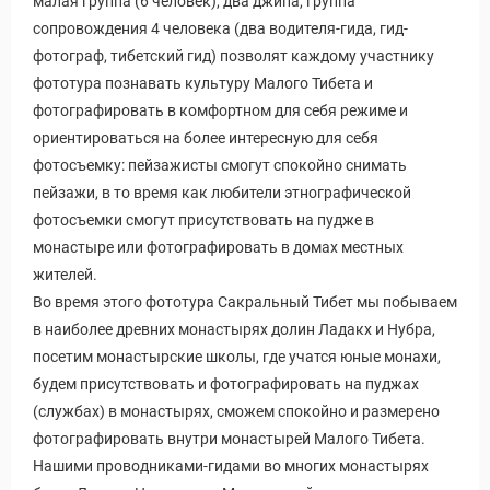
малая группа (6 человек), два джипа, группа
сопровождения 4 человека (два водителя-гида, гид-
фотограф, тибетский гид) позволят каждому участнику
фототура познавать культуру Малого Тибета и
фотографировать в комфортном для себя режиме и
ориентироваться на более интересную для себя
фотосъемку: пейзажисты смогут спокойно снимать
пейзажи, в то время как любители этнографической
фотосъемки смогут присутствовать на пудже в
монастыре или фотографировать в домах местных
жителей.
Во время этого фототура Сакральный Тибет мы побываем
в наиболее древних монастырях долин Ладакх и Нубра,
посетим монастырские школы, где учатся юные монахи,
будем присутствовать и фотографировать на пуджах
(службах) в монастырях, сможем спокойно и размерено
фотографировать внутри монастырей Малого Тибета.
Нашими проводниками-гидами во многих монастырях