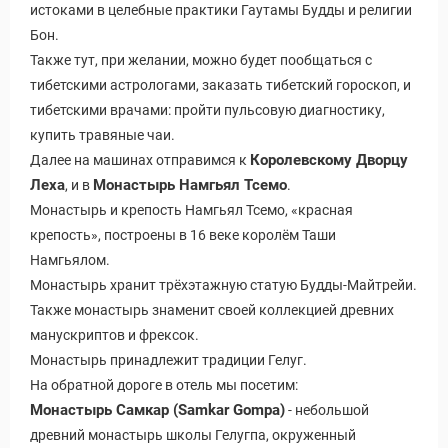
истоками в целебные практики Гаутамы Будды и религии
Бон.
Также тут, при желании, можно будет пообщаться с
тибетскими астрологами, заказать тибетский гороскоп, и
тибетскими врачами: пройти пульсовую диагностику,
купить травяные чаи.
Королевскому Дворцу
Далее на машинах отправимся к
Леха
Монастырь Намгьял Тсемо
, и в
.
Монастырь и крепость Намгьял Тсемо, «красная
крепость», построены в 16 веке королём Таши
Намгьялом.
Монастырь хранит трёхэтажную статую Будды-Майтрейи.
Также монастырь знаменит своей коллекцией древних
манускриптов и фрексок.
Монастырь принадлежит традиции Гелуг.
На обратной дороге в отель мы посетим:
Монастырь Самкар (Samkar Gompa)
- небольшой
древний монастырь школы Гелугпа, окруженный
Путеводитель по Инд