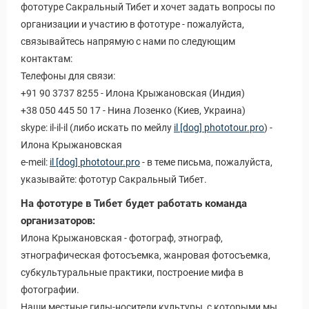
фототуре Сакральный Тибет и хочет задать вопросы по
организации и участию в фототуре - пожалуйста,
связывайтесь напрямую с нами по следующим
контактам:
Телефоны для связи:
+91 90 3737 8255 - Илона Крыжановская (Индия)
+38 050 445 50 17 - Нина Лозенко (Киев, Украина)
skype: il-il-il (либо искать по мейлу
il [dog] phototour.pro
) -
Илона Крыжановская
e-meil:
il [dog] phototour.pro
- в теме письма, пожалуйста,
указывайте: фототур Сакральный Тибет.
На фототуре в Тибет будет работать команда
организаторов:
Илона Крыжановская - фотограф, этнограф,
этнографическая фотосъемка, жанровая фотосъемка,
субкультуральные практики, построение мифа в
фотографии.
Наши местные гиды-носители культуры, с которыми мы