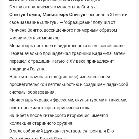
С утра отправляемся в монастырь Спитук.
Спитук Гомпа, Монастырь Спитук
- основан в XI веке и
свое название «Спитук» — "образцовый" получил от
Ринчена Зангпо, восхищенного примерным образом
жизни местных монахов.
Монастырь построен в виде крепости на высокой скале.
Перваначально принадлежал традиции Кадам-па, затем
перешел к традиции Кагью, с XV века принадлежит
традиции Гелугпа.
Настоятель монастыря (ринпоче) известен своей
просветительской деятельностью и созданием ладахской
системы образования.
Монастырь украшен фресками, скульптурами и танками,
некоторые из которых привезены сюда
из Тибета после китайского вторжения, имеется
коллекция старинного оружия.
В зале собраний (дукханге) устаовлен трон для Его
Святейшества Далай Ламы.