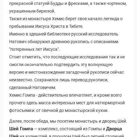
прекрасной статуей Будды и фресками, а также чортеном,
украшенным бирюзой.
Также из монастыря Хемис берет свое начало легенда о
пребывании Иисуса Христа в Тибете.
Именно в здешней библиотеке русский исследователь
Натович обнаружил древнюю рукопись с описаниями
"потерянных лет Иисуса".
Стоит отметить, что последующие исследования так и не
смогли окончательно подтвердить эту волнующую
версию и местонахождение загадочной рукописи сейчас
неизвестно. Сохранился лишь перевод рукописи,
сделанный Натовичем.
Хемис Гомпа - действительно впечатляет, и кроме всего
прочего здесь масса интересных мест для натюрмортной
фотосъемки: от свечной до монастырской кухни.
Далее, после обеда, мы посетим монастырь и дворец Шей.
Шей Гомпа
Дворца
— комплекс, состоящий из Гомпы и
Шей
на холме Шей, в прошлом Шей был летней столицей