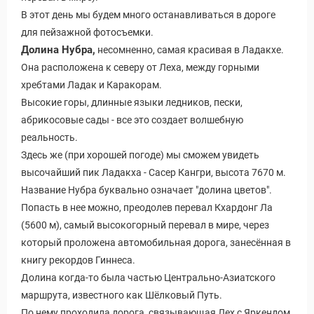
В этот день мы будем много останавливаться в дороге
для пейзажной фотосъемки.
Долина Нубра,
несомненно, самая красивая в Ладакхе.
Она расположена к северу от Леха, между горными
хребтами Ладак и Каракорам.
Высокие горы, длинные языки ледников, пески,
абрикосовые сады - все это создает волшебную
реальность.
Здесь же (при хорошей погоде) мы сможем увидеть
высочайший пик Ладакха - Сасер Кангри, высота 7670 м.
Название Нубра буквально означает "долина цветов".
Попасть в нее можно, преодолев перевал Кхардонг Ла
(5600 м), самый высокогорный перевал в мире, через
который проложена автомобильная дорога, занесённая в
книгу рекордов Гиннеса.
Долина когда-то была частью Центрально-Азиатского
маршрута, известного как Шёлковый Путь.
Виза в Индию
По нему проходила дорога, связывающая Лех с Яркендом