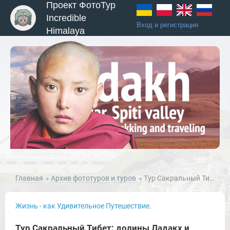
Проект ФотоТур
Incredible
Вход и регистрация
Himalaya
Главная
Архив фототуров и туров
Тур Сакральный Тибет: долины Ладакх и Нубра, озеро Пангонг Цо.
Жизнь - как Удивительное Путешествие.
Тур Сакральный Тибет: долины Ладакх и