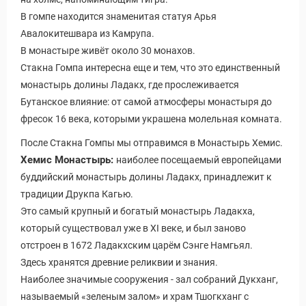
В гомпе находится знаменитая статуя Арья
Авалокитешвара из Камрупа.
В монастыре живёт около 30 монахов.
Стакна Гомпа интересна еще и тем, что это единственный
монастырь долины Ладакх, где прослеживается
Бутанское влияние: от самой атмосферы монастыря до
фресок 16 века, которыми украшена молельная комната.
После Стакна Гомпы мы отправимся в Монастырь Хемис.
Хемис Монастырь:
наиболее посещаемый европейцами
буддийский монастырь долины Ладакх, принадлежит к
традиции Друкпа Кагью.
Это самый крупный и богатый монастырь Ладакха,
который существовал уже в XI веке, и был заново
отстроен в 1672 Ладакхским царём Сэнге Намгьял.
Здесь хранятся древние реликвии и знания.
Наиболее значимые сооружения - зал собраний Дукханг,
называемый «зеленым залом» и храм Тшогкханг с