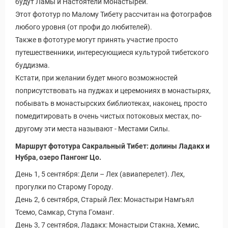
будут Ламы и Настоятели Монастырей.
Этот фототур по Малому Тибету рассчитан на фотографов
любого уровня (от профи до любителей).
Также в фототуре могут принять участие просто
путешественники, интересующиеся культурой тибетского
буддизма.
Кстати, при желании будет много возможностей
поприсутствовать на пуджах и церемониях в монастырях,
побывать в монастырских библиотеках, наконец, просто
помедитировать в очень чистых потоковых местах, по-
другому эти места называют - Местами Силы.
Маршрут фототура Сакральный Тибет: долины Ладакх и
Нубра, озеро Пангонг Цо.
День 1, 5 сентября: Дели – Лех (авиаперелет). Лех,
прогулки по Старому Городу.
День 2, 6 сентября, Старый Лех: Монастыри Намгьял
Тсемо, Самкар, Ступа Гоманг.
День 3, 7 сентября, Ладакх: Монастыри Стакна, Хемис,