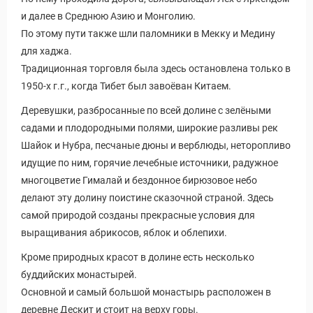
и далее в Среднюю Азию и Монголию.
По этому пути также шли паломники в Мекку и Медину
для хаджа.
Традиционная торговля была здесь остановлена только в
1950-х г.г., когда Тибет был завоёван Китаем.
Деревушки, разбросанные по всей долине с зелёными
садами и плодородными полями, широкие разливы рек
Шайок и Нубра, песчаные дюны и верблюды, неторопливо
идущие по ним, горячие лечебные источники, радужное
многоцветие Гималай и бездонное бирюзовое небо
делают эту долину поистине сказочной страной. Здесь
самой природой созданы прекрасные условия для
выращивания абрикосов, яблок и облепихи.
Кроме природных красот в долине есть несколько
буддийских монастырей.
Основной и самый большой монастырь расположен в
деревне Дескит и стоит на верху горы.