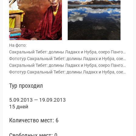
На фото:
Сакральный Тибет: долины Ладакх и Нубра, озеро Пангонг Цо, 5.09-19.09.2013г.
Фототур Сакральный Тибет: долины Ладакх и Нубра, озеро Пангонг Цо, 5.09-19.09.2013г.
Сакральный Тибет: долины Ладакх и Нубра, озеро Пангонг Цо.
Фототур Сакральный Тибет: долины Ладакх и Нубра, озеро Пангонг Цо.
Тур проходил
ы и Туры
5.09.2013 — 19.09.2013
15 дней
Количество мест: 6
Свободных мест: 0