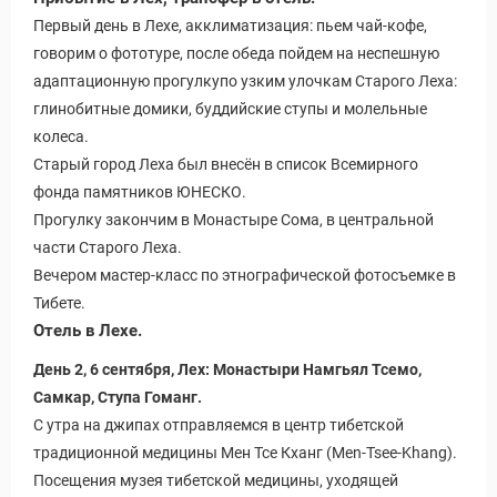
Первый день в Лехе, акклиматизация: пьем чай-кофе,
говорим о фототуре, после обеда пойдем на неспешную
адаптационную прогулкупо узким улочкам Старого Леха:
глинобитные домики, буддийские ступы и молельные
колеса.
Старый город Леха был внесён в список Всемирного
фонда памятников ЮНЕСКО.
Прогулку закончим в Монастыре Сома, в центральной
части Старого Леха.
Вечером мастер-класс по этнографической фотосъемке в
Тибете.
ры
Отель в Лехе.
День 2, 6 сентября, Лех: Монастыри Намгьял Тсемо,
Самкар, Ступа Гоманг.
С утра на джипах отправляемся в центр тибетской
традиционной медицины Мен Тсе Кханг (Men-Tsee-Khang).
Посещения музея тибетской медицины, уходящей