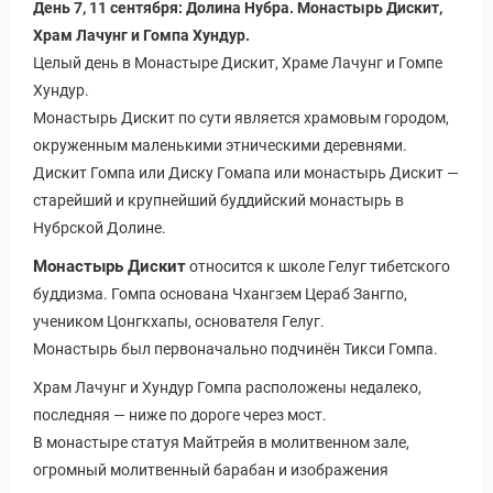
День 7, 11 сентября: Долина Нубра. Монастырь Дискит,
Храм Лачунг и Гомпа Хундур.
Целый день в Монастыре Дискит, Храме Лачунг и Гомпе
Хундур.
Монастырь Дискит по сути является храмовым городом,
окруженным маленькими этническими деревнями.
Дискит Гомпа или Диску Гомапа или монастырь Дискит —
старейший и крупнейший буддийский монастырь в
Нубрской Долине.
Монастырь Дискит
относится к школе Гелуг тибетского
буддизма. Гомпа основана Чхангзем Цераб Зангпо,
учеником Цонгкхапы, основателя Гелуг.
Монастырь был первоначально подчинён Тикси Гомпа.
Храм Лачунг и Хундур Гомпа расположены недалеко,
последняя — ниже по дороге через мост.
В монастыре статуя Майтрейя в молитвенном зале,
огромный молитвенный барабан и изображения