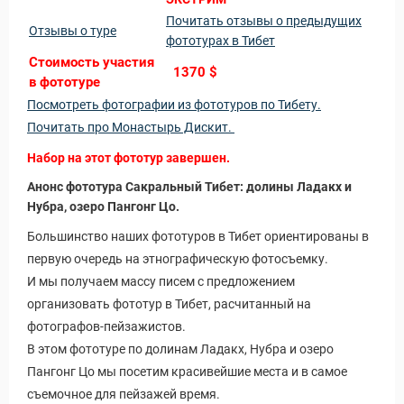
Почитать отзывы о предыдущих
Отзывы о туре
фототурах в Тибет
Стоимость участия
1370 $
в фототуре
Посмотреть фотографии из фототуров по Тибету.
Почитать про Монастырь Дискит.
Набор на этот фототур завершен.
Анонс фототура Сакральный Тибет: долины Ладакх и
Нубра, озеро Пангонг Цо.
Большинство наших фототуров в Тибет ориентированы в
первую очередь на этнографическую фотосъемку.
И мы получаем массу писем с предложением
организовать фототур в Тибет, расчитанный на
фотографов-пейзажистов.
В этом фототуре по долинам Ладакх, Нубра и озеро
Пангонг Цо мы посетим красивейшие места и в самое
съемочное для пейзажей время.