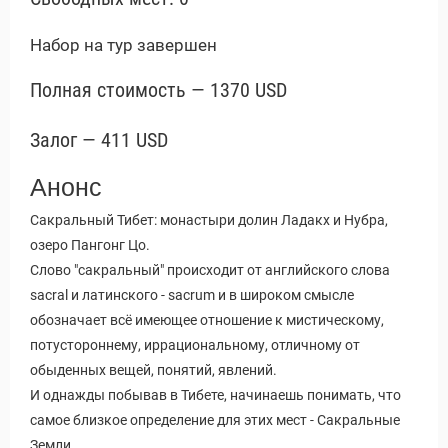
Набор на тур завершен
Полная стоимость — 1370 USD
Залог — 411 USD
Анонс
Сакральный Тибет: монастыри долин Ладакх и Нубра,
озеро Пангонг Цо.
Слово "сакральный" происходит от английского слова
sacral и латинского - sacrum и в широком смысле
обозначает всё имеющее отношение к мистическому,
потустороннему, иррациональному, отличному от
обыденных вещей, понятий, явлений.
И однажды побывав в Тибете, начинаешь понимать, что
самое близкое определение для этих мест - Сакральные
Земли.