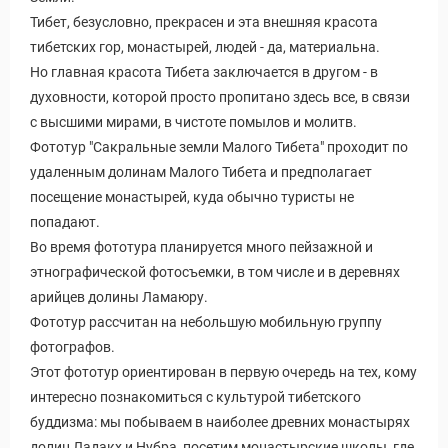
Новости и Отчеты
Тибет, безусловно, прекрасен и эта внешняя красота
тибетских гор, монастырей, людей - да, материальна.
Но главная красота Тибета заключается в другом - в
духовности, которой просто пропитано здесь все, в связи
с высшими мирами, в чистоте помылов и молитв.
Фототур "Сакральные земли Малого Тибета" проходит по
удаленным долинам Малого Тибета и предполагает
посещение монастырей, куда обычно туристы не
попадают.
Во время фототура планируется много пейзажной и
этнографической фотосъемки, в том числе и в деревнях
арийцев долины Ламаюру.
Фототур рассчитан на небольшую мобильную группу
фотографов.
Этот фототур ориентирован в первую очередь на тех, кому
интересно познакомиться с культурой тибетского
буддизма: мы побываем в наиболее древних монастырях
долин Ладакх и Нубра, посетим монастырские школы, где