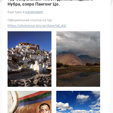
Нубра, озеро Пангонг Цо.
календаре
Еще туры в
Официальная ссылка на тур:
https://phototour.pro/archive/tid_44/