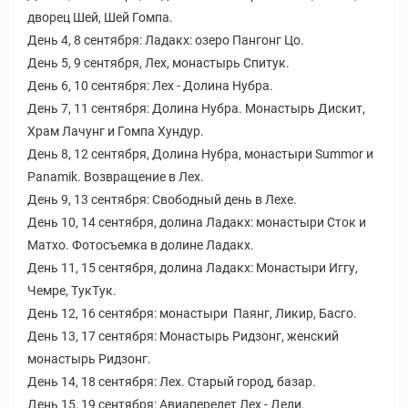
дворец Шей, Шей Гомпа.
День 4, 8 сентября: Ладакх: озеро Пангонг Цо.
День 5, 9 сентября, Лех, монастырь Спитук.
День 6, 10 сентября: Лех - Долина Нубра.
День 7, 11 сентября: Долина Нубра. Монастырь Дискит,
Храм Лачунг и Гомпа Хундур.
День 8, 12 сентября, Долина Нубра, монастыри Summor и
Panamik. Возвращение в Лех.
День 9, 13 сентября: Свободный день в Лехе.
День 10, 14 сентября, долина Ладакх: монастыри Сток и
Матхо. Фотосъемка в долине Ладакх.
День 11, 15 сентября, долина Ладакх: Монастыри Иггу,
Чемре, ТукТук.
День 12, 16 сентября: монастыри Паянг, Ликир, Басго.
День 13, 17 сентября: Монастырь Ридзонг, женский
монастырь Ридзонг.
День 14, 18 сентября: Лех. Старый город, базар.
День 15, 19 сентября: Авиаперелет Лех - Дели.