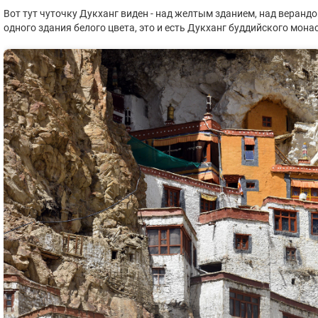
Вот тут чуточку Дукханг виден - над желтым зданием, над веран
одного здания белого цвета, это и есть Дукханг буддийского мона