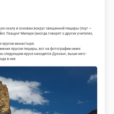
ую скалу и основан вокруг священной пещеры (пхуг —
йог Лхацунг Миларе (иногда говорят о других учителях,
из ярусов монастыря.
нижних ярусов пещеры, вот на фотографии ниже:
на следующем ярусе находится Дукханг, выше него -
ода в нее: