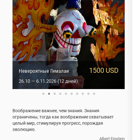
1500 USD
1817 USD
Невероятные Гималаи
Оракулы Ладакха
26.10 — 6.11.2026 (12 дней)
2.01 — 15.01.2027 (14 дней)
Воображение важнее, чем знания. Знания
ограничены, тогда как воображение охватывает
целый мир, стимулируя прогресс, порождая
эволюцию.
Albert Einstein