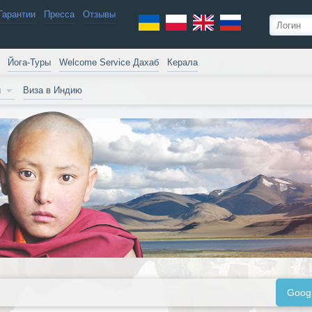
Гарантии
Пресса
Отзывы
Йога-Туры
Welcome Service Дахаб
Керала
и
Виза в Индию
Goog