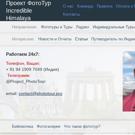
Проект ФотоТур
О нас
Команда
Правила
Оплата и 
Incredible
Контакты
Himalaya
Направления:
Фототуры и Туры
Ладакх
Индивидуальные Туры
Интересное:
Новости и Отчеты
Статьи
Путеводитель по Инди
Работаем 24х7:
Телефон, Вацап:
+ 91 94 1909 7049 (Индия)
Телеграмм:
@Project_PhotoTour
email:
contact@phototour.pro
Библиотека
Фотогалерея
Что такое фототур?