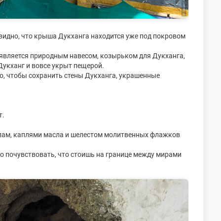
 видно, что крыша Дукханга находится уже под покровом
 является природным навесом, козырьком для Дукханга,
 Дукханг и вовсе укрыт пещерой.
о, чтобы сохранить стены Дукханга, украшенные
т.
 лам, каплями масла и шелестом молитвенных флажков
ко почувствовать, что стоишь на границе между мирами