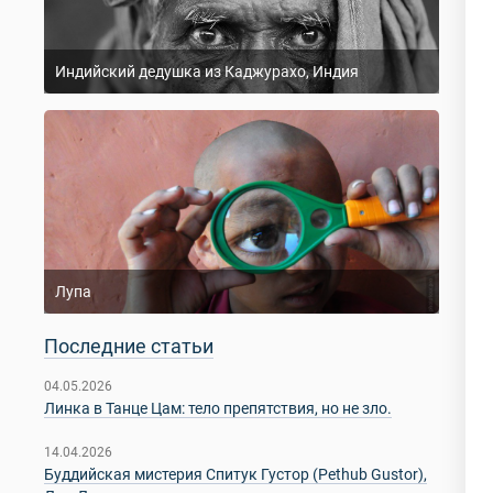
Индийский дедушка из Каджурахо, Индия
Лупа
Последние статьи
04.05.2026
Линка в Танце Цам: тело препятствия, но не зло.
14.04.2026
Буддийская мистерия Спитук Густор (Pethub Gustor),