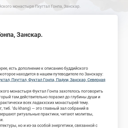
ского монастыря Пхугтал Гонпа, Занскар.
онпа, Занскар.
орее, есть дополнение к описанию буддийского
которое находится в нашем путеводителе по Занскару:
тал, Пхугтал, Фуктал Гонпа, Падум, Занскар, Северная
ского монастыря Фуктал Гонпа захотелось поговорить
оторый там действительно поразил до глубины души и
рактически всех ладакхских монастырей тему.
, тиб. ’du khang) — это главный зал собраний в
овершают ритуальные практики, читают молитвы,
и.
тектуры, но и из-за особой энергетики, связанной с