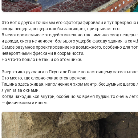
Это вот с другой точки мы его сфотографировали и тут прекрасно
свода пещеры, пещера как бы защищает, прикрывает его.
В некотором смысле это действительно так - именно свод пещеры
и дожди, снега не наносят большого ущерба фасаду здания, а сам
Самое разумное проектирование из возможного, особенно для тог
невероятными фресками в сохранности.
Но что-то пошло не так, и об этом ниже.
Энергетика дукханга в Пхугтале Гонпе по-настоящему захватывае
Это место, где словно сливаются времена.
Тишина здесь живая, наполненная эхом мантр, бесшумных шагов
Лунг Та за окнами.
Когда находишься внутри, особенно во время пуджи, то очень лег
— физическим и иным.