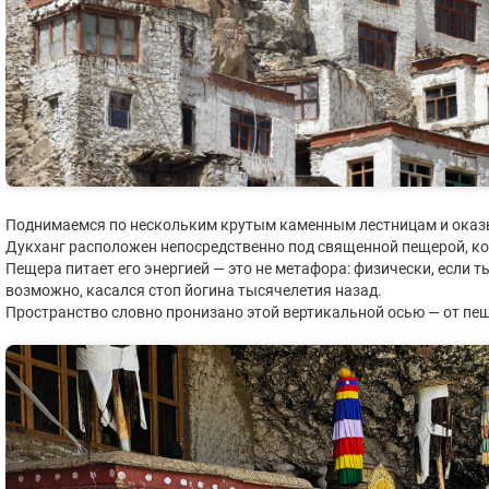
Поднимаемся по нескольким крутым каменным лестницам и оказы
Дукханг расположен непосредственно под священной пещерой, ко
Пещера питает его энергией — это не метафора: физически, если т
возможно, касался стоп йогина тысячелетия назад.
Пространство словно пронизано этой вертикальной осью — от пеще