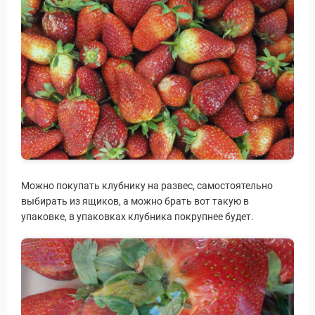
уальные Туры
Можно покупать клубнику на развес, самостоятельно
выбирать из ящиков, а можно брать вот такую в
упаковке, в упаковках клубника покрупнее будет.