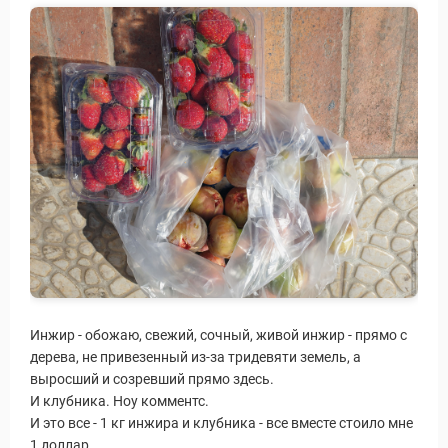
ы и Туры
Инжир - обожаю, свежий, сочный, живой инжир - прямо с
дерева, не привезенный из-за тридевяти земель, а
выросший и созревший прямо здесь.
И клубника. Ноу комментс.
И это все - 1 кг инжира и клубника - все вместе стоило мне
1 доллар.