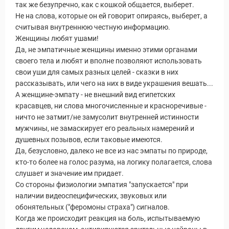
так же безупречно, как с кошкой общается, выберет.
Не на слова, которые он ей говорит опираясь, выберет, а
считывая внутреннюю честную информацию.
Статьи
Женщины любят ушами!
Да, не эмпатичные женщины именно этими органами
своего тела и любят и вполне позволяют использовать
свои уши для самых разных целей - сказки в них
рассказывать, или чего на них в виде украшения вешать...
А женщине-эмпату - не внешний вид египетских
красавцев, ни слова многочисленные и красноречивые -
ничто не затмит/не замусолит внутренней истинности
мужчины, не замаскирует его реальных намерений и
душевных позывов, если таковые имеются.
Да, безусловно, далеко не все из нас эмпаты по природе,
кто-то более на голос разума, на логику полагается, слова
слушает и значение им придает.
Со стороны физиологии эмпатия "запускается" при
наличии видеоспецифических, звуковых или
обонятельных ("феромоны страха") сигналов.
уальные Туры
Когда же происходит реакция на боль, испытываемую