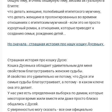
общую тему, и очень обширную тему, весьма актуальную в
Египте:
что делать женщине, полюбившей египетского мужчину,
что делать женщине в пролонгированных во времени
отношениях с египетским мужчиной - если это не просто
курортный роман, а отношения, которые приводят к
созданию семьи, рождению детей...
Новости и Отчеты
Но сначала - страшная история про нашу кошку Дусеньку.
Страшная история про кошку Дусю:
Кошка Дусенька обладает удивительным для меня
свойством благоустраивать женские судьбы.
И свойство это удивительно не потому, что Дуся эти
самые судьбы благоустраивает, а потому - в каком ключе
она это делает.
У нас уже есть определенная выборка по дамам, которые
некоторое время жили вместе или даже просто близко
общались с Дусей.
С уверенностью могу сказать - все они официально