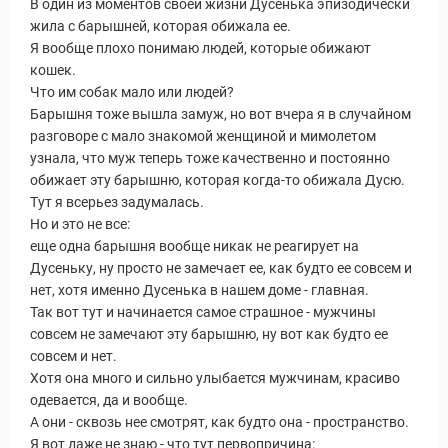
В один из моментов своей жизни Дусенька эпизодически
жила с барышней, которая обижала ее.
Я вообще плохо понимаю людей, которые обижают
кошек.
Что им собак мало или людей?
Барышня тоже вышла замуж, но вот вчера я в случайном
разговоре с мало знакомой женщиной и мимолетом
узнала, что муж теперь тоже качественно и постоянно
обижает эту барышню, которая когда-то обижала Дусю.
Тут я всерьез задумалась.
Но и это не все:
еще одна барышня вообще никак не реагирует на
Дусеньку, ну просто не замечает ее, как будто ее совсем и
нет, хотя именно Дусенька в нашем доме - главная.
Так вот тут и начинается самое страшное - мужчины
совсем не замечают эту барышню, ну вот как будто ее
совсем и нет.
Хотя она много и сильно улыбается мужчинам, красиво
одевается, да и вообще.
А они - сквозь нее смотрят, как будто она - пространство.
Я вот даже не знаю - что тут первопричина: