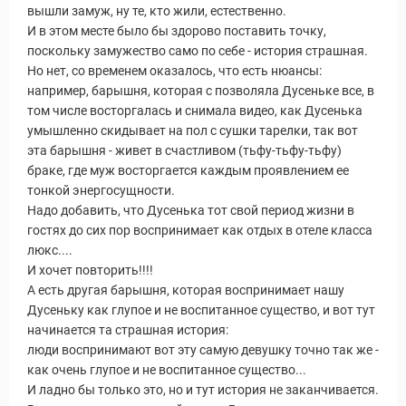
вышли замуж, ну те, кто жили, естественно.
И в этом месте было бы здорово поставить точку,
поскольку замужество само по себе - история страшная.
Но нет, со временем оказалось, что есть нюансы:
например, барышня, которая с позволяла Дусеньке все, в
том числе восторгалась и снимала видео, как Дусенька
умышленно скидывает на пол с сушки тарелки, так вот
эта барышня - живет в счастливом (тьфу-тьфу-тьфу)
браке, где муж восторгается каждым проявлением ее
тонкой энергосущности.
Надо добавить, что Дусенька тот свой период жизни в
гостях до сих пор воспринимает как отдых в отеле класса
люкс....
И хочет повторить!!!!
А есть другая барышня, которая воспринимает нашу
Дусеньку как глупое и не воспитанное существо, и вот тут
начинается та страшная история:
люди воспринимают вот эту самую девушку точно так же -
как очень глупое и не воспитанное существо...
И ладно бы только это, но и тут история не заканчивается.