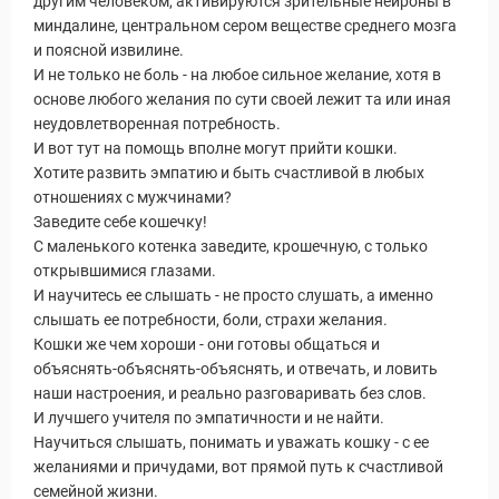
другим человеком, активируются зрительные нейроны в
миндалине, центральном сером веществе среднего мозга
и поясной извилине.
И не только не боль - на любое сильное желание, хотя в
основе любого желания по сути своей лежит та или иная
неудовлетворенная потребность.
И вот тут на помощь вполне могут прийти кошки.
Хотите развить эмпатию и быть счастливой в любых
отношениях с мужчинами?
Заведите себе кошечку!
С маленького котенка заведите, крошечную, с только
открывшимися глазами.
И научитесь ее слышать - не просто слушать, а именно
слышать ее потребности, боли, страхи желания.
Кошки же чем хороши - они готовы общаться и
объяснять-объяснять-объяснять, и отвечать, и ловить
наши настроения, и реально разговаривать без слов.
И лучшего учителя по эмпатичности и не найти.
Научиться слышать, понимать и уважать кошку - с ее
желаниями и причудами, вот прямой путь к счастливой
семейной жизни.