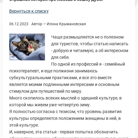
Вернуться к списку
06.12.2023
Автор — Илона Крыжановская
Чаще размышляется не о полезном
для туристов, чтобы статью написать
- добрую и читаемую, а об интересном
для себя.
По одной из профессий я - семейный
психотерапевт, и еще полжизни занимаюсь
субкультуральными практиками, и все это вместе
ы и Туры
является моими подлинными интересами и основным
стимулом для путешествий по миру.
Много скопилось всяких мыслей о здешней культуре, в
которой мы живем уже четвертую зиму.
Я полностью согласна с тезисом, что уровень развития
культуры определяется положением женщины в ней, в
этой культуре.
И, наверное, эта статья - первая попытка обозначить