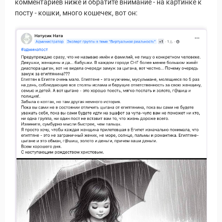
комментариев ниже и обратите внимание - на картинке к
посту - кошки, много кошечек, вот он:
ры
Путеводитель по Инд