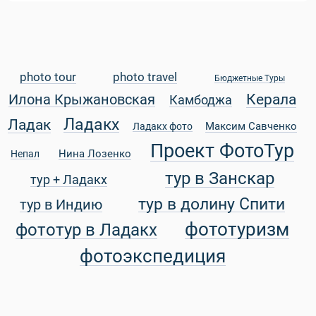
 Service Дахаб
photo tour
photo travel
Бюджетные Туры
Керала
Илона Крыжановская
Камбоджа
Ладакх
Ладак
Максим Савченко
Ладакх фото
Проект ФотоТур
Нина Лозенко
Непал
тур в Занскар
тур + Ладакх
тур в долину Спити
тур в Индию
фототуризм
фототур в Ладакх
фотоэкспедиция