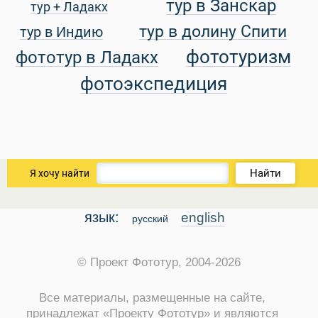
тур в Занскар
тур + Ладакх
тур в долину Спити
тур в Индию
уальные Туры
фототуризм
фототур в Ладакх
фотоэкспедиция
Найти
Я хочу найти
язык:
english
русский
© Проект Фототур, 2004-2026
Все материалы, размещенные на сайте,
принадлежат «Проекту Фототур» и являются