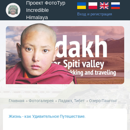
Проект ФотоТур
Incredible
Вход и регистрация
Himalaya
ы и Туры
Главная
Фотогалерея
Ладакх, Тибет
Озеро Пангонг Цо, Ладакх, Гималаи, Малый Тибет.
Жизнь - как Удивительное Путешествие.
Новости и Отчеты