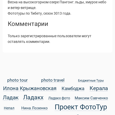
Весна на высокогорном озере Пангонг: льды, хмурое небо
и ветер-ветрище.
Фототуры по Тибету, сезон 3013 года.
Комментарии
Только зарегистрированные пользователи могут
оставлять комментарии.
photo tour
photo travel
Бюджетные Туры
Керала
Илона Крыжановская
Камбоджа
Статьи
Ладакх
Ладак
Максим Савченко
Ладакх фото
Проект ФотоТур
Нина Лозенко
Непал