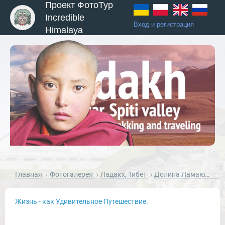
Проект ФотоТур
Incredible
Вход и регистрация
Himalaya
ы и Туры
Главная
Фотогалерея
Ладакх, Тибет
Долина Ламаюру, Ладакх
Жизнь - как Удивительное Путешествие.
Новости и Отчеты