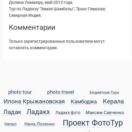
Долина Ламаюру, май 2013 года.
Тур по Ладакху "Земля Шамбалы", Транс Гималаи,
Северная Индия.
Комментарии
Только зарегистрированные пользователи могут
оставлять комментарии.
photo tour
photo travel
Бюджетные Туры
Керала
Илона Крыжановская
Камбоджа
Статьи
Ладакх
Ладак
Максим Савченко
Ладакх фото
Проект ФотоТур
Нина Лозенко
Непал