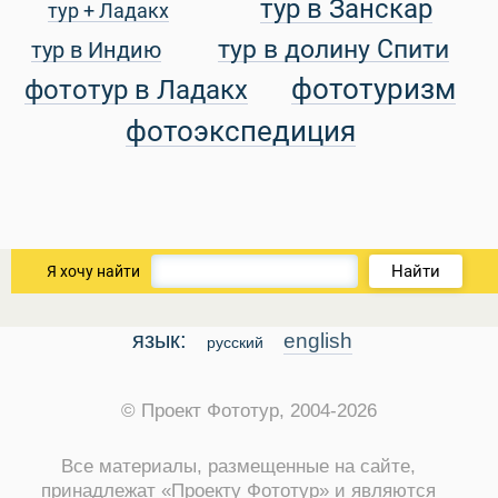
тур в Занскар
тур + Ладакх
тур в долину Спити
тур в Индию
уальные Туры
фототуризм
фототур в Ладакх
фотоэкспедиция
Найти
Я хочу найти
язык:
english
русский
© Проект Фототур, 2004-2026
Все материалы, размещенные на сайте,
принадлежат «Проекту Фототур» и являются