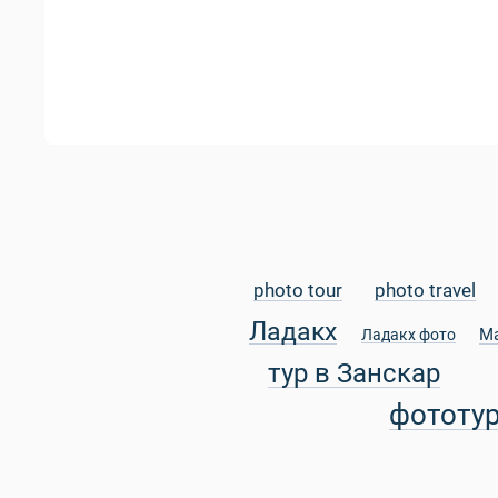
photo tour
photo travel
Ладакх
М
Ладакх фото
тур в Занскар
фототу