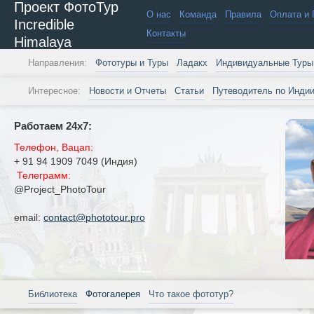
Проект ФотоТур
О нас
Команда
Правила
Оплата и 
Incredible
Контакты
Himalaya
Направления:
Фототуры и Туры
Ладакх
Индивидуальные Туры
Интересное:
Новости и Отчеты
Статьи
Путеводитель по Инди
Работаем 24х7:
Телефон, Вацап:
+ 91 94 1909 7049 (Индия)
Телеграмм:
@Project_PhotoTour
email:
contact@phototour.pro
Библиотека
Фотогалерея
Что такое фототур?