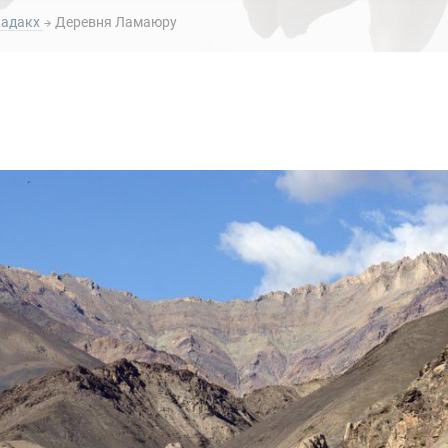
Ладакх
Деревня Ламаюру