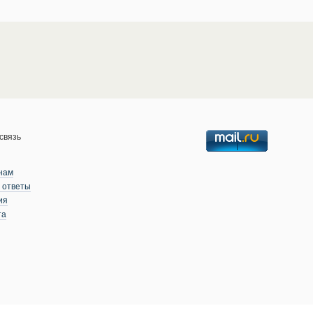
связь
нам
 ответы
ия
та