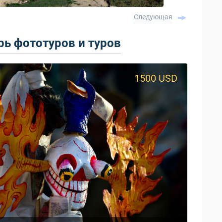
Следующая
ь фототуров и туров
1500 USD
950 USD