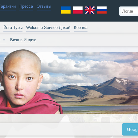
Гарантии
Пресса
Отзывы
Йога-Туры
Welcome Service Дахаб
Керала
и
Виза в Индию
Goog