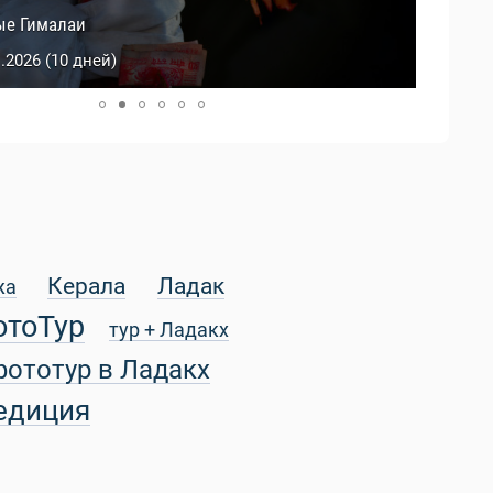
й Тибет
ые Гималаи
0.2026 (9 дней)
1.2026 (10 дней)
Керала
Ладак
жа
отоТур
тур + Ладакх
фототур в Ладакх
едиция