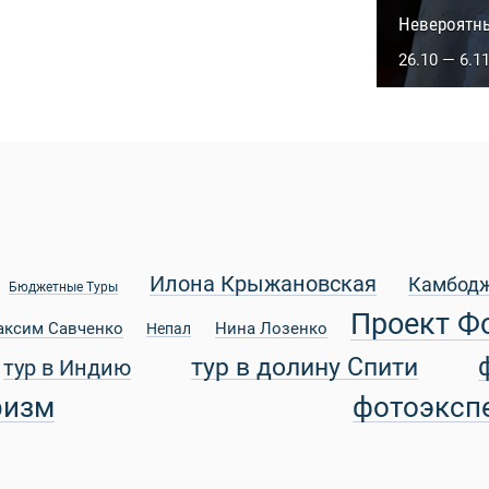
Сакральны
Невероятн
5.10 — 14.1
26.10 — 6.1
Илона Крыжановская
Камбод
Бюджетные Туры
Проект Ф
аксим Савченко
Нина Лозенко
Непал
тур в долину Спити
тур в Индию
ризм
фотоэксп