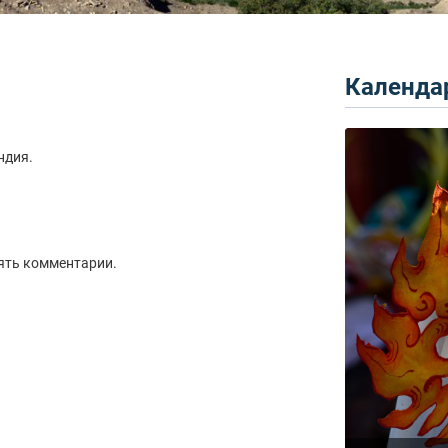
Календар
ндия.
ять комментарии.