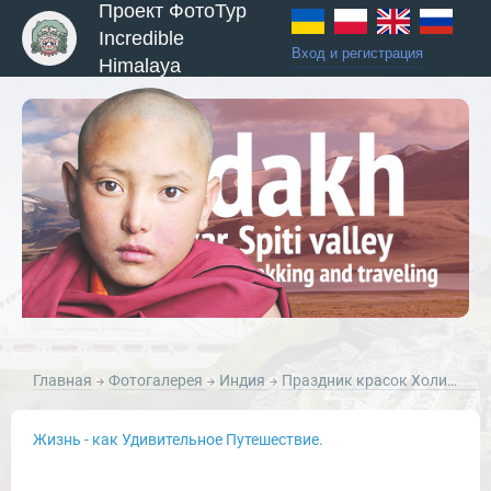
Проект ФотоТур
Incredible
Вход и регистрация
Himalaya
ы и Туры
Главная
Фотогалерея
Индия
Праздник красок Холи в лицах Варанаси
Жизнь - как Удивительное Путешествие.
Новости и Отчеты