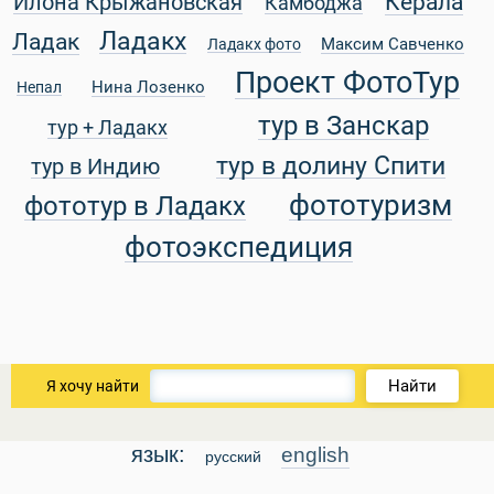
Керала
Илона Крыжановская
Камбоджа
Ладакх
Ладак
Максим Савченко
Ладакх фото
Проект ФотоТур
Нина Лозенко
Непал
уальные Туры
тур в Занскар
тур + Ладакх
тур в долину Спити
тур в Индию
фототуризм
фототур в Ладакх
фотоэкспедиция
Найти
Я хочу найти
язык:
english
русский