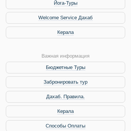
Йога-Туры
Welcome Service Дахаб
Керала
Важная информация
Бюджетные Туры
Забронировать тур
Дахаб. Правила.
 Service Дахаб
Керала
Способы Оплаты