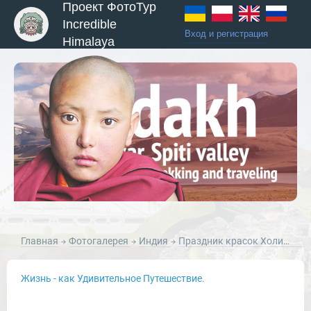
Проект ФотоТур
Incredible
Вход и регистрация
Himalaya
ы и Туры
Главная
Фотогалерея
Индия
Праздник красок Холи в лицах Варанаси
Жизнь - как Удивительное Путешествие.
Новости и Отчеты