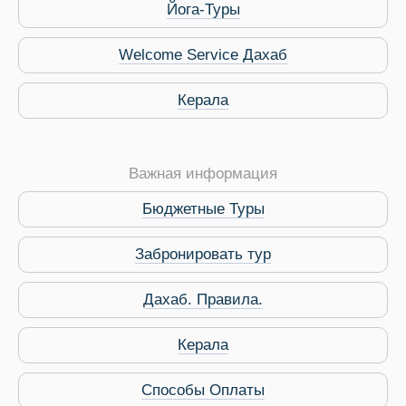
Йога-Туры
Welcome Service Дахаб
Керала
Важная информация
Бюджетные Туры
Забронировать тур
Дахаб. Правила.
 Service Дахаб
Керала
Способы Оплаты