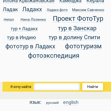
Керала
Илона Крыжановская
Камбоджа
Ладакх
Ладак
Максим Савченко
Ладакх фото
Проект ФотоТур
Нина Лозенко
Непал
уальные Туры
тур в Занскар
тур + Ладакх
тур в долину Спити
тур в Индию
фототуризм
фототур в Ладакх
фотоэкспедиция
Найти
Я хочу найти
язык:
english
русский