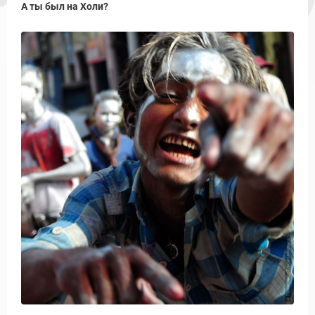
А ты был на Холи?