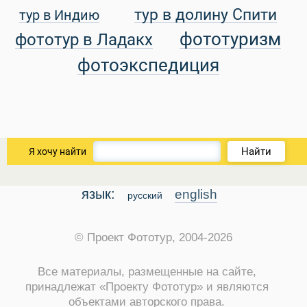
тур в долину Спити
тур в Индию
уальные Туры
фототуризм
фототур в Ладакх
фотоэкспедиция
Найти
Я хочу найти
язык:
english
русский
© Проект Фототур, 2004-2026
Все материалы, размещенные на сайте,
принадлежат «Проекту Фототур» и являются
объектами авторского права.