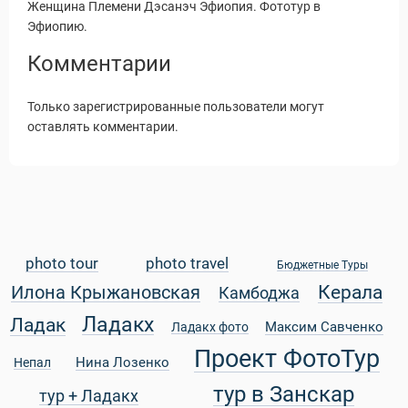
Женщина Племени Дэсанэч Эфиопия. Фототур в
Эфиопию.
Комментарии
Только зарегистрированные пользователи могут
оставлять комментарии.
photo tour
photo travel
Бюджетные Туры
Керала
Илона Крыжановская
Камбоджа
Статьи
Ладакх
Ладак
Максим Савченко
Ладакх фото
Проект ФотоТур
Нина Лозенко
Непал
тур в Занскар
тур + Ладакх