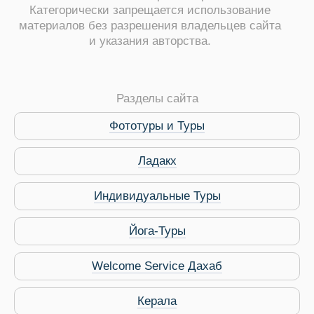
Категорически запрещается использование
материалов без разрешения владельцев сайта
и указания авторства.
ры
Разделы сайта
Фототуры и Туры
Ладакх
Путеводитель по Инд
Индивидуальные Туры
Йога-Туры
Welcome Service Дахаб
Керала