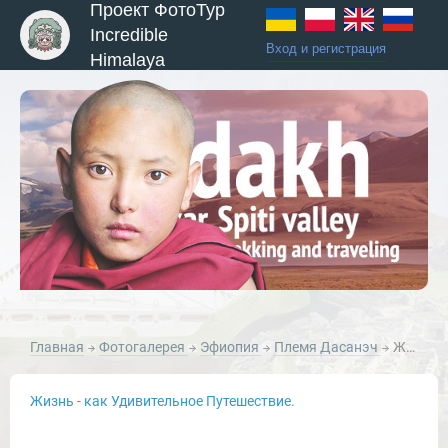
Проект ФотоТур
Incredible
Вход и регистрация
Himalaya
ы и Туры
Главная
Фотогалерея
Эфиопия
Племя Дасанэч
Женщина Племени Дэсанэч Эфиопия.
Жизнь - как Удивительное Путешествие.
Новости и Отчеты