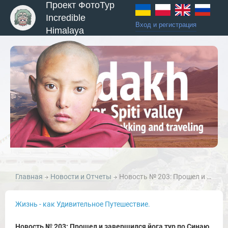
Проект ФотоТур
Incredible
Вход и регистрация
Himalaya
Главная
Новости и Отчеты
Новость № 203: Прошел и завершился йога тур по Синаю студии медитации Яна Тиана.
Жизнь - как Удивительное Путешествие.
Новость № 203: Прошел и завершился йога тур по Синаю