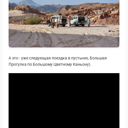
уальные Туры
А это - уже следующая поездка в пустыню, Большая
Прогулка по Большому Цветному Каньону).