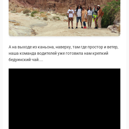
А на выходе из каньона, наверху, там где простор и ветер,
наша команда водителей уже готовила нам крепкий
бедуинский чай....
 Service Дахаб