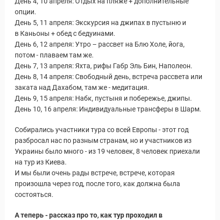
День 4, 10 апреля: Отдых на пляже + дополнительные
Новости и Отчеты
опции.
День 5, 11 апреля: Экскурсия на джипах в пустыню и
в Каньоны + обед с бедуинами.
День 6, 12 апреля: Утро – рассвет на Блю Холе, йога,
потом - плаваем там же.
День 7, 13 апреля: Яхта, рифы Габр Эль Бин, Наполеон.
День 8, 14 апреля: Свободный день, встреча рассвета или
заката над Дахабом, там же - медитация.
День 9, 15 апреля: Набк, пустыня и побережье, джипы.
День 10, 16 апреля: Индивидуальные трансферы в Шарм.
Собирались участники тура со всей Европы - этот год
разбросал нас по разным странам, но и участников из
Украины было много - из 19 человек, 8 человек приехали
на тур из Киева.
И мы были очень рады встрече, встрече, которая
произошла через год, после того, как должна была
состояться.
А теперь - рассказ про то, как тур проходил в