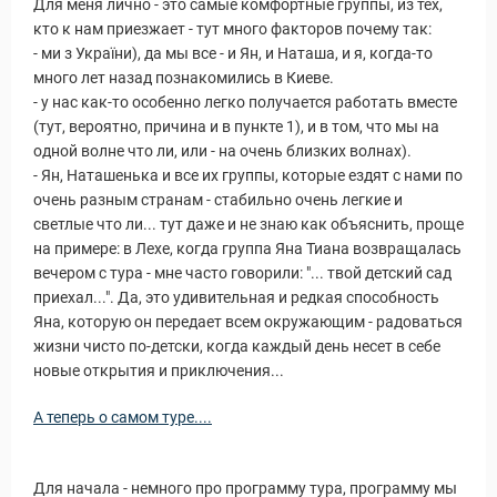
Для меня лично - это самые комфортные группы, из тех,
кто к нам приезжает - тут много факторов почему так:
- ми з України), да мы все - и Ян, и Наташа, и я, когда-то
много лет назад познакомились в Киеве.
- у нас как-то особенно легко получается работать вместе
(тут, вероятно, причина и в пункте 1), и в том, что мы на
одной волне что ли, или - на очень близких волнах).
- Ян, Наташенька и все их группы, которые ездят с нами по
очень разным странам - стабильно очень легкие и
светлые что ли... тут даже и не знаю как объяснить, проще
на примере: в Лехе, когда группа Яна Тиана возвращалась
вечером с тура - мне часто говорили: "... твой детский сад
приехал...". Да, это удивительная и редкая способность
Яна, которую он передает всем окружающим - радоваться
ы и Туры
жизни чисто по-детски, когда каждый день несет в себе
новые открытия и приключения...
А теперь о самом туре....
Для начала - немного про программу тура, программу мы